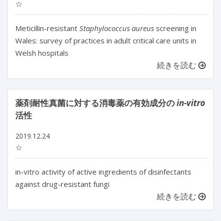
☆
Meticillin-resistant
Staphylococcus aureus
screening in
Wales: survey of practices in adult critical care units in
Welsh hospitals
続きを読む
薬剤耐性真菌に対する消毒薬の有効成分の
in-vitro
活性
2019.12.24
☆
in-vitro activity of active ingredients of disinfectants
against drug-resistant fungi
続きを読む