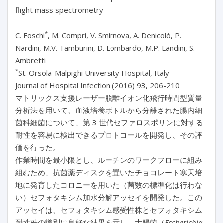
flight mass spectrometry
*
C. Foschi
, M. Compri, V. Smirnova, A. Denicolò, P.
Nardini, M.V. Tamburini, D. Lombardo, M.P. Landini, S.
Ambretti
*
St. Orsola-Malpighi University Hospital, Italy
Journal of Hospital Infection (2016) 93, 206-210
マトリックス支援レーザー脱離イオン化飛行時間型質量
分析法を用いて、血液培養ボトルから分離された腸内細
菌科細菌について、第 3 世代セファロスポリンに対する
耐性を容易に検出できるプロトコールを開発し、その評
価を行った。
作業時間を最小限とし、ルーチンのワークフローに組み
組むため、抗菌薬ディスクを置いたチョコレート寒天培
地に発育したコロニーを用いた（菌数の標準化は行わな
い）セフォタキシム加水分解アッセイを開発した。この
アッセイは、セフォタキシム感受性株とセフォタキシム
耐性株の識別に良好な結果を示し、大腸菌（
Escherichia