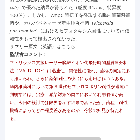
coli
）で優れた結果が得られた（感度 94.7％、特異度
100％）。しかし、AmpC 遺伝子を発現する腸内細菌科細
菌や、カルバペネマーゼ産生肺炎桿菌（
Klebsiella
pneumoniae
）におけるセフォタキシム耐性については信
頼性をもって検出されなかった。
サマリー原文（英語）はこちら
監訳者コメント
：
マトリックス支援レーザー脱離イオン化飛行時間型質量分析
法（MALDI-TOF）は迅速性・簡便性に優れ、菌種の同定に多
く用いられ、さらに薬剤耐性の検出にも応用されつつある。
腸内細菌科において第 3 世代セファロスポリン耐性が迅速に
判明すれば、治療・感染対策の両面において利用価値が高
い。今回の検討では限界を示す結果であったが、菌種・耐性
機構によってどの程度差があるのか、今後の知見が待たれ
る。