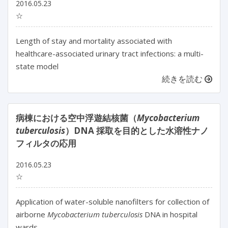
2016.05.23
☆
Length of stay and mortality associated with
healthcare-associated urinary tract infections: a multi-
state model
続きを読む
病棟における空中浮遊結核菌（
Mycobacterium
tuberculosis
）DNA 採取を目的とした水溶性ナノ
フィルタの応用
2016.05.23
☆
Application of water-soluble nanofilters for collection of
airborne
Mycobacterium tuberculosis
DNA in hospital
wards