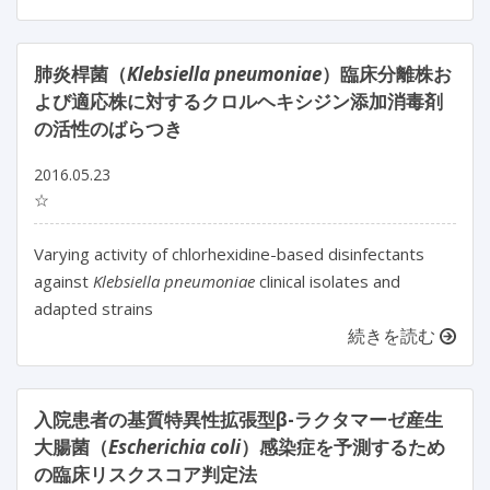
肺炎桿菌（
Klebsiella pneumoniae
）臨床分離株お
よび適応株に対するクロルヘキシジン添加消毒剤
の活性のばらつき
2016.05.23
☆
Varying activity of chlorhexidine-based disinfectants
against
Klebsiella pneumoniae
clinical isolates and
adapted strains
続きを読む
入院患者の基質特異性拡張型β-ラクタマーゼ産生
大腸菌（
Escherichia coli
）感染症を予測するため
の臨床リスクスコア判定法