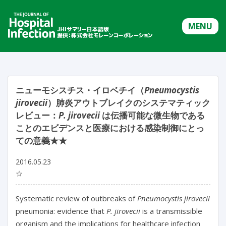
MENU
ニューモシスチス・イロベチイ（
Pneumocystis
jirovecii
）肺炎アウトブレイクのシステマティック
レビュー：
P. jirovecii
は伝播可能な微生物である
ことのエビデンスと医療における感染制御にとっ
ての意義★★
2016.05.23
☆
Systematic review of outbreaks of
Pneumocystis jirovecii
pneumonia: evidence that
P. jirovecii
is a transmissible
organism and the implications for healthcare infection