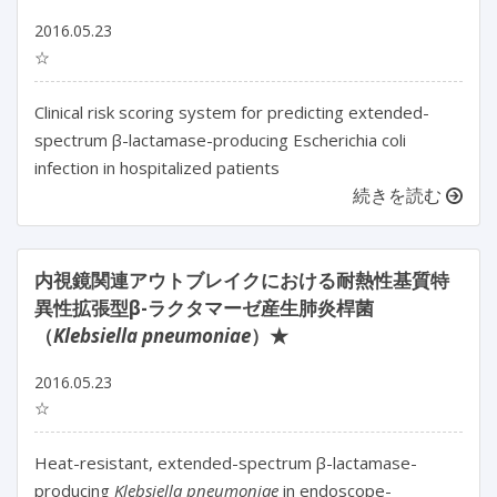
2016.05.23
☆
Clinical risk scoring system for predicting extended-
spectrum β-lactamase-producing Escherichia coli
infection in hospitalized patients
続きを読む
内視鏡関連アウトブレイクにおける耐熱性基質特
異性拡張型β-ラクタマーゼ産生肺炎桿菌
（
Klebsiella pneumoniae
）★
2016.05.23
☆
Heat-resistant, extended-spectrum β-lactamase-
producing
Klebsiella pneumoniae
in endoscope-