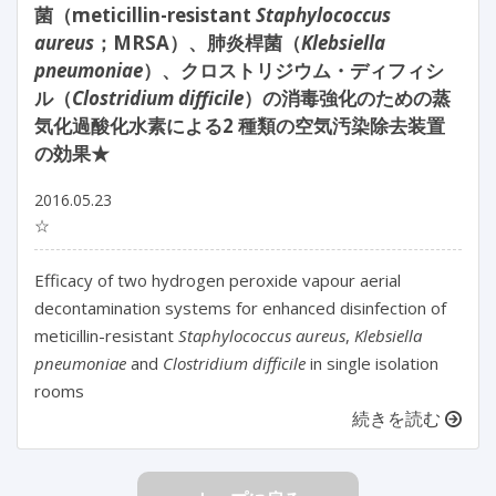
菌（meticillin-resistant
Staphylococcus
aureus
；MRSA）、肺炎桿菌（
Klebsiella
pneumoniae
）、クロストリジウム・ディフィシ
ル（
Clostridium difficile
）の消毒強化のための蒸
気化過酸化水素による2 種類の空気汚染除去装置
の効果★
2016.05.23
☆
Efficacy of two hydrogen peroxide vapour aerial
decontamination systems for enhanced disinfection of
meticillin-resistant
Staphylococcus aureus
,
Klebsiella
pneumoniae
and
Clostridium difficile
in single isolation
rooms
続きを読む