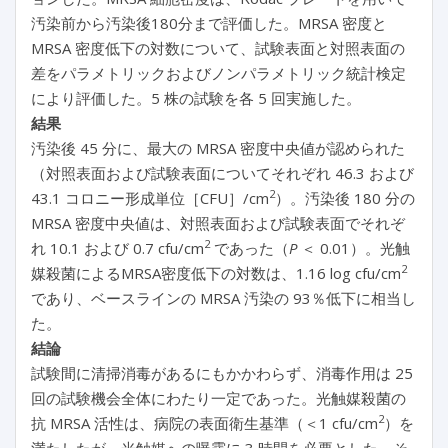
汚染前から汚染後180分まで評価した。MRSA 密度と
MRSA 密度低下の対数について、試験表面と対照表面の
差をパラメトリックおよびノンパラメトリック統計検定
により評価した。5 株の試験を各 5 回実施した。
結果
汚染後 45 分に、最大の MRSA 密度中央値が認められた
（対照表面および試験表面についてそれぞれ 46.3 および
2
43.1 コロニー形成単位［CFU］/cm
）。汚染後 180 分の
MRSA 密度中央値は、対照表面および試験表面でそれぞ
2
れ 10.1 および 0.7 cfu/cm
であった（
P
＜ 0.01）。光触
2
媒殺菌によるMRSA密度低下の対数は、1.16 log cfu/cm
であり、ベースラインの MRSA 汚染の 93％低下に相当し
た。
結論
試験間に清掃消毒があるにもかかわらず、消毒作用は 25
回の試験機会全体にわたり一定であった。光触媒殺菌の
2
抗 MRSA 活性は、病院の表面衛生基準（＜1 cfu/cm
）を
満たしたが、光触媒への曝露に 3 時間を必要とした。そ