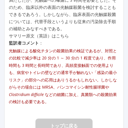
のため、臨床以外の表面の光触媒殺菌を検討することも
できるであろう。しかしながら、臨床表面の光触媒殺菌
については、代替手段というよりも従来の汚染除去手順
の補助とみなすべきである。
サマリー原文（英語）はこちら
監訳者コメント
：
光触媒による酸化チタンの殺菌効果の検証であるが、対照と
の比較で減少率は 20 分の 1 ～ 30 分の 1 程度であり、作用
時間も 3 時間と長時間であり、高頻度接触面での使用より
も、病室やトイレの壁などの通常手が触れない「感染の最小
リスク」の部分への応用はありうるかもしれない。しかしな
がらその場合には MRSA、バンコマイシン耐性腸球菌や
Clostridium difficile
などの細菌に加え、真菌類への殺菌効果
の検討も必要である。
トップに戻る