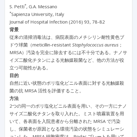
*
S. Petti
, G.A. Messano
*
Sapienza University, Italy
Journal of Hospital Infection (2016) 93, 78-82
背景
従来の清掃消毒法は、病院表面のメチシリン耐性黄色ブ
ドウ球菌（meticillin-resistant
Staphylococcus aureus
；
MRSA）汚染を完全に除去するには不十分である。ナノサ
イズ二酸化チタンによる光触媒殺菌など、他の方法が役
立つ可能性がある。
目的
自然に近い状態のポリ塩化ビニル表面に対する光触媒殺
菌の抗 MRSA 活性を評価すること。
方法
2つの同一のポリ塩化ビニル表面を用い、その一方にナノ
サイズ二酸化チタンを取り入れた。ミスト噴霧装置を用
いて、各表面を入院患者から分離された MRSA で汚染
し、保菌者が原因となる環境汚染の状態をシミュレーシ
ョンした。MRSA 細胞密度は、Rodac プレートを用いて