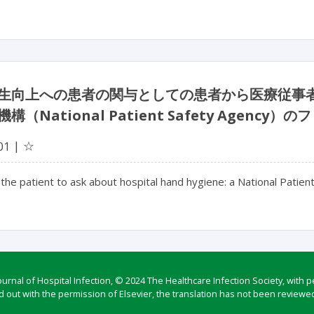
生向上への患者の関与としての患者から医療従事
構（National Patient Safety Agen
☆
01
 the patient to ask about hospital hand hygiene: a National Patient
rnal of Hospital Infection, © 2024 The Healthcare Infection Society, with p
d out with the permission of Elsevier, the translation has not been reviewed 