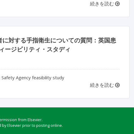
続きを読む
者に対する手指衛生についての質問：英国患
cy）のフィージビリティ・スタディ
 Safety Agency feasibility study
続きを読む
ermission from Elsevier.
by Elsevier prior to posting online.