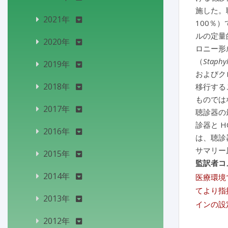
施した。
2021年
100％
ルの定量的
2020年
ロニー形
（
Staphy
2019年
およびク
2018年
移行する
ものでは
2017年
聴診器の
診器と 
2016年
は、聴診
サマリー
2015年
監訳者コ
2014年
医療環境
てより指
2013年
インの設
2012年