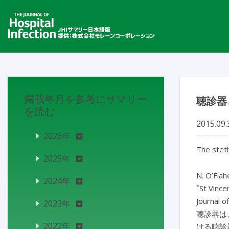
掲載年月を参考にサマリー
聴診器
を読む
2015.09.
2026年
The steth
2025年
N. O’Flah
2024年
*
St Vince
Journal o
2023年
聴診器は
2022年
ける聴診