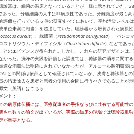
聴診器は、細菌の温床となっていることが一様に示されていた。28 件
）であった。分離細菌の大半は非病原性であった。分離頻度が最も
評価を行っている 6 件の研究すべてにおいて、平均汚染レベルは French 
成単位未満に相当）を超過していた。聴診器から培養された病原性
lococcus aureus
）、緑膿菌（
Pseudomonas aeruginosa
）、バンコマイシ
ロストリジウム・ディフィシル（
Clostridium difficile
）などであっ
ことのエビデンスが得られた。しかし、これらの研究デザインは、聴
なかった。洗浄の実践を評価した調査では、聴診器の消毒に関する
最適な消毒法は明確にされていなかったが、アルコール製消毒薬は
HCAI との関係は依然として確証されていないが、皮膚と聴診器
器の汚染除去を患者と患者の使用の合間に行うべきであることが示
原文（英語）はこちら
メント
：
での病原体伝播には、医療従事者の手指ならびに共有する可能性の
摘され数々の論文が出ているが、実際の臨床の現場では聴診器単独
定が重要となる。