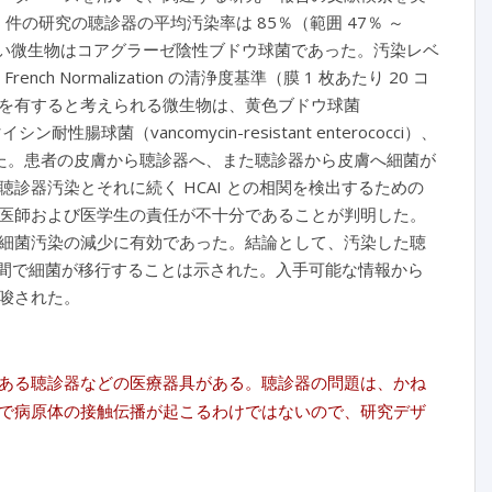
の研究の聴診器の平均汚染率は 85％（範囲 47％ ～
高い微生物はコアグラーゼ陰性ブドウ球菌であった。汚染レベ
Normalization の清浄度基準（膜 1 枚あたり 20 コ
を有すると考えられる微生物は、黄色ブドウ球菌
ン耐性腸球菌（vancomycin-resistant enterococci）、
た。患者の皮膚から聴診器へ、また聴診器から皮膚へ細菌が
診器汚染とそれに続く HCAI との相関を検出するための
医師および医学生の責任が不十分であることが判明した。
細菌汚染の減少に有効であった。結論として、汚染した聴
との間で細菌が移行することは示された。入手可能な情報から
唆された。
ある聴診器などの医療器具がある。聴診器の問題は、かね
で病原体の接触伝播が起こるわけではないので、研究デザ