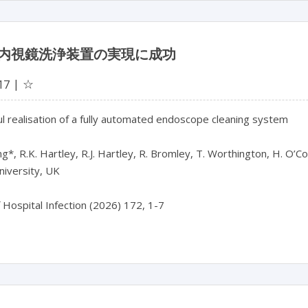
内視鏡洗浄装置の実現に成功
☆
17
l realisation of a fully automated endoscope cleaning system

g*, R.K. Hartley, R.J. Hartley, R. Bromley, T. Worthington, H. O’Con
iversity, UK
