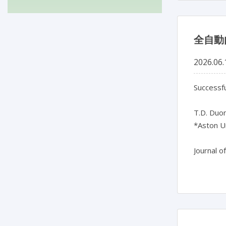
全自動
2026.06.
Successfu
T.D. Duon
*Aston Un