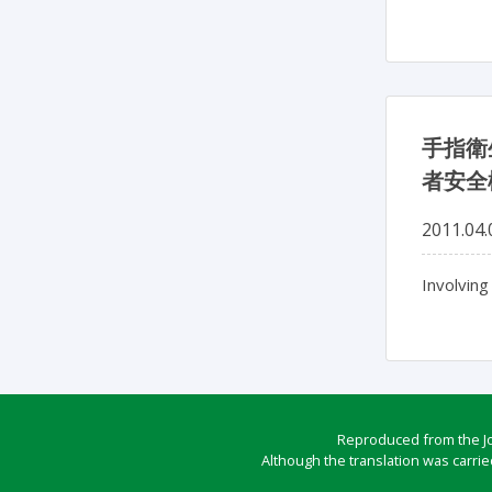
手指衛
者安全機
2011.04.
Involving
Reproduced from the Jou
Although the translation was carrie