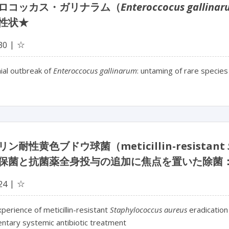
ロコッカス・ガリナラム（
Enteroccocus gallina
性状★
☆
30
al outbreak of
Enteroccocus gallinarum
: untaming of rare species
ン耐性黄色ブドウ球菌（meticillin-resistant
保菌と抗菌薬全身投与の追加に焦点を置いた除菌
☆
24
perience of meticillin-resistant
Staphylococcus aureus
eradication
ntary systemic antibiotic treatment