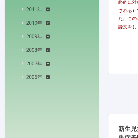
終的に対象
2011年
される）で
た。この
2010年
論文をし
2009年
2008年
2007年
2006年
新生児
染症予