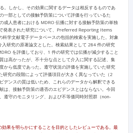
いる。しかし、その効果に関するデータは相反するものであ
の一部としての接触予防策について評価を行っているた
成人患者における MDRO 伝播に対する接触予防策の単独
された研究について、Preferred Reporting Items
）声明に従って 4 つの科学文献電子データベースの包括的検索を実施した。対象
入研究の原著論文とした。検索結果として 284 件の研究
MDRO を評価しており、1 件の研究では伝播が減少すること
質は高かったが、不十分な点として介入に関する記述、集
度から低度であった。遵守状況の評価を実施していた研究
、また研究の段階によって評価項目が大きく異なっていた（2
ビデンスの質は低いため、これらのデータから解釈できる
献は、接触予防策の適否のエビデンスとはならない。今回
遵守のモニタリング、および不等価同時対照群（non-
での効果を明らかにすることを目的としたレビューである。最