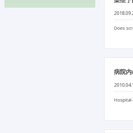
2018.09.
Does scre
病院内
2010.04.
Hospital-