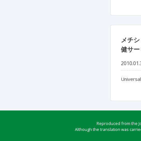
メチシ
健サー
2010.01.
Universal
Reproduced from the Jou
Although the translation was carrie