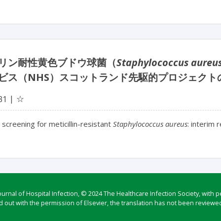
リン耐性黄色ブドウ球菌（
Staphylococcus aureu
ビス（NHS）スコットランド先駆的プロジェクト
☆
31
 screening for meticillin-resistant
Staphylococcus aureus
: interim
rnal of Hospital Infection, © 2024 The Healthcare Infection Society, with p
d out with the permission of Elsevier, the translation has not been reviewed 