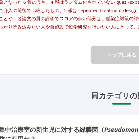
となった 6 報のうち、4 報はランダム化されていない quasi-expe
介入の前後で比較したもの、2 報は repeated treatment 
ことや、各論文の質の評価でスコアの低い部分は、感染症対策の評
っかり読み込みたい人や自施設で疫学研究を行いたい人にとって、
トップに戻る
同カテゴリの
集中治療室の新生児に対する緑膿菌（
Pseudomona
防に有用か？