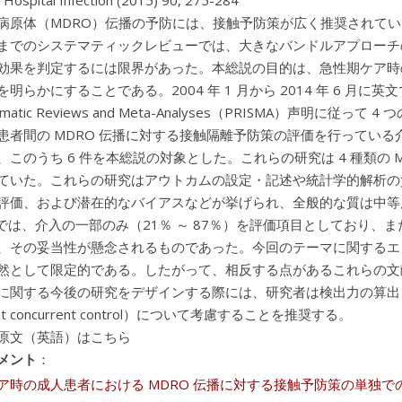
f Hospital Infection (2015) 90, 275-284
病原体（MDRO）伝播の予防には、接触予防策が広く推奨されて
までのシステマティックレビューでは、大きなバンドルアプローチ
効果を判定するには限界があった。本総説の目的は、急性期ケア時の
明らかにすることである。2004 年 1 月から 2014 年 6 月に英文で発表
ystematic Reviews and Meta-Analyses（PRISMA
患者間の MDRO 伝播に対する接触隔離予防策の評価を行っている介
、このうち 6 件を本総説の対象とした。これらの研究は 4 種類の 
ていた。これらの研究はアウトカムの設定・記述や統計学的解析の
評価、および潜在的なバイアスなどが挙げられ、全般的な質は中等
）では、介入の一部のみ（21％ ～ 87％）を評価項目としており
、その妥当性が懸念されるものであった。今回のテーマに関するエ
然として限定的である。したがって、相反する点があるこれらの文
に関する今後の研究をデザインする際には、研究者は検出力の算出、
lent concurrent control）について考慮することを推奨する。
原文（英語）はこちら
メント
：
ア時の成人患者における MDRO 伝播に対する接触予防策の単独