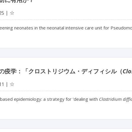
☆
25
ening neonates in the neonatal intensive care unit for Pseudomo
の疫学：「クロストリジウム・ディフィシル（
Clo
☆
11
based epidemiology: a strategy for ‘dealing with
Clostridium diffic