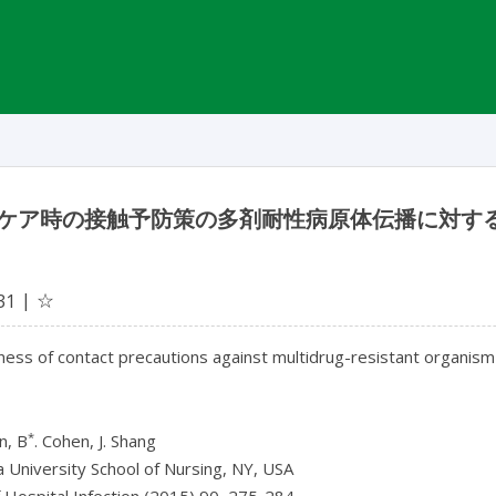
ケア時の接触予防策の多剤耐性病原体伝播に対す
☆
31
ness of contact precautions against multidrug-resistant organism 
*
n, B
. Cohen, J. Shang
 University School of Nursing, NY, USA