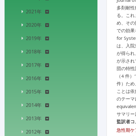
Journal o
多剤耐性
2021年
る。これ
め、その
2020年
での効果を
2019年
for S
は、入院
2018年
が得られ
が示され
2017年
団の特性
（4 件
2016年
件）ため
ことは依
2015年
のテーマ
2014年
equiva
サマリー
2013年
監訳者コ
急性期ケ
2012年