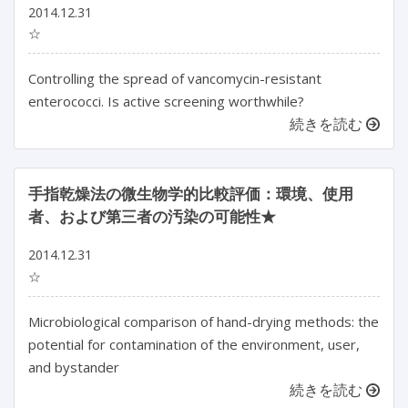
2014.12.31
☆
Controlling the spread of vancomycin-resistant
enterococci. Is active screening worthwhile?
続きを読む
手指乾燥法の微生物学的比較評価：環境、使用
者、および第三者の汚染の可能性★
2014.12.31
☆
Microbiological comparison of hand-drying methods: the
potential for contamination of the environment, user,
and bystander
続きを読む