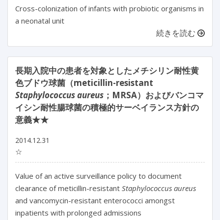
Cross-colonization of infants with probiotic organisms in
a neonatal unit
続きを読む
長期入院中の患者を対象としたメチシリン耐性黄
色ブドウ球菌（meticillin-resistant
Staphylococcus aureus
；MRSA）およびバンコマ
イシン耐性腸球菌の積極的サーベイランス方針の
意義★★
2014.12.31
☆
Value of an active surveillance policy to document
clearance of meticillin-resistant
Staphylococcus aureus
and vancomycin-resistant enterococci amongst
inpatients with prolonged admissions