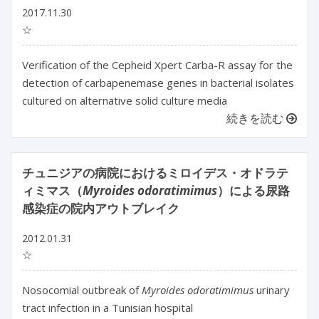
2017.11.30
☆
Verification of the Cepheid Xpert Carba-R assay for the
detection of carbapenemase genes in bacterial isolates
cultured on alternative solid culture media
続きを読む
チュニジアの病院におけるミロイデス・オドラテ
ィミマス（
Myroides odoratimimus
）による尿路
感染症の院内アウトブレイク
2012.01.31
☆
Nosocomial outbreak of
Myroides odoratimimus
urinary
tract infection in a Tunisian hospital