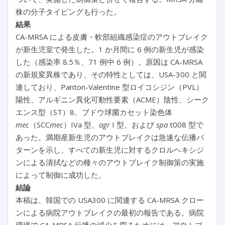
株の分子タイピングも行った。
結果
CA-MRSA による皮膚・軟部組織感染症のアウトブレイク
が新生児室で発生した。1 か月間に 6 例の新生児が感染
した（感染率 8.5％、71 例中 6 例）。原因は CA-MRSA
の新規変異株であり、その特性としては、USA-300 と関
連しており、Panton-Valentine 型ロイコシジン（PVL）
陽性、アルギニン異化可動性要素（ACME）陰性、シーク
エンス型（ST）8、ブドウ球菌カセット染色体
mec
（SCC
mec
）IVa 型、
agr
I 型、および
spa
t008 型で
あった。満期産新生児のアウトブレイクは急速な伝播パ
ターンを示し、すべての新生児に対するクロルヘキシジ
ンによる清拭などの種々のアウトブレイク制御策の実施
によって制御に成功した。
結論
本稿は、韓国での USA300 に関連する CA-MRSA クロー
ンによる病院アウトブレイクの最初の報告である。病院
環境で CA-MRSA 伝播の減少を図るためには、アウトブ