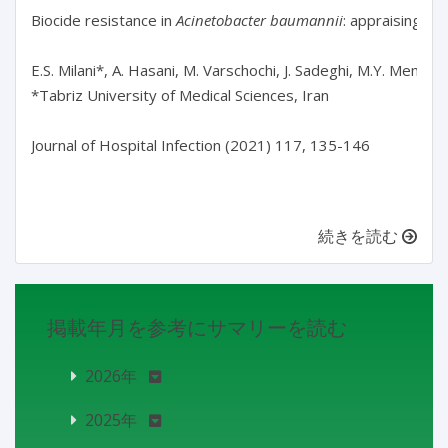
Biocide resistance in 
Acinetobacter baumannii
: appraising th
E.S. Milani*, A. Hasani, M. Varschochi, J. Sadeghi, M.Y. Memar, 
*Tabriz University of Medical Sciences, Iran

Journal of Hospital Infection (2021) 117, 135-146

続きを読む
掲載年月を参考にサマリーを読む
2026年
2025年