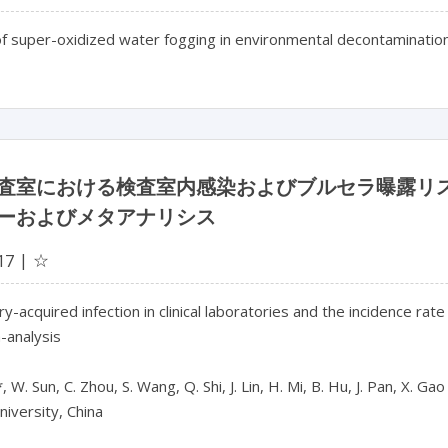
of super-oxidized water fogging in environmental decontaminatio
査室における検査室内感染およびブルセラ曝露リ
ーおよびメタアナリシス
☆
17
y-acquired infection in clinical laboratories and the incidence rat
analysis

W. Sun, C. Zhou, S. Wang, Q. Shi, J. Lin, H. Mi, B. Hu, J. Pan, X. Gao

iversity, China
