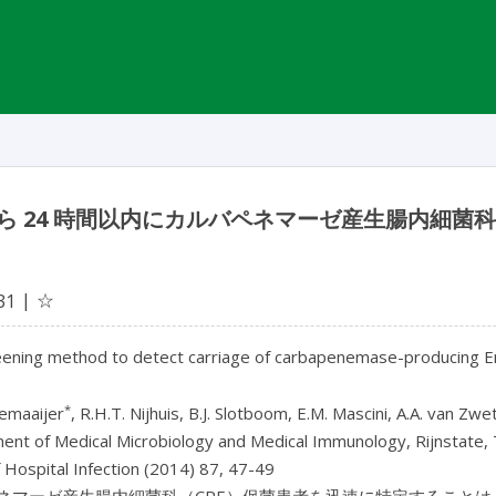
ら 24 時間以内にカルバペネマーゼ産生腸内細
☆
31
ening method to detect carriage of carbapenemase-producing Ent
*
emaaijer
, R.H.T. Nijhuis, B.J. Slotboom, E.M. Mascini, A.A. van Zwe
ent of Medical Microbiology and Medical Immunology, Rijnstate,
f Hospital Infection (2014) 87, 47-49