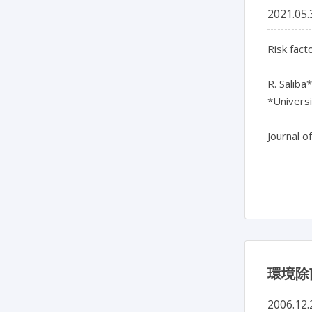
2021.05.
Risk fact
R. Saliba
*Univers
Journal o
環境除
2006.12.