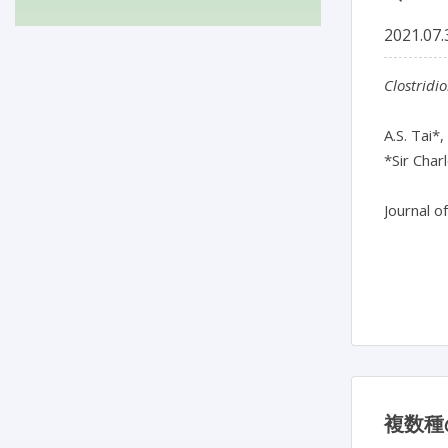
2021.07.
Clostridio
A.S. Tai*,
*Sir Char
Journal o
複数種