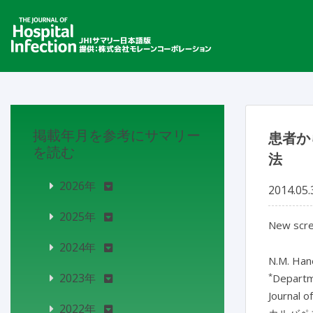
掲載年月を参考にサマリー
患者か
を読む
法
2026年
2014.05.
2025年
New scre
2024年
N.M. Han
*
2023年
Departm
Journal o
2022年