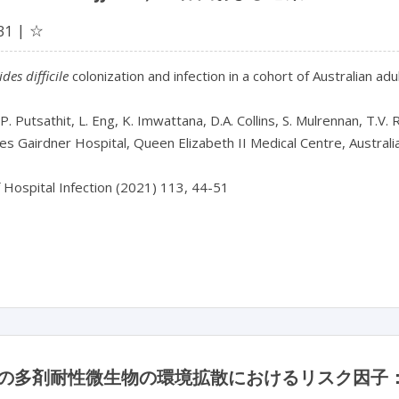
☆
31
ides difficile
 colonization and infection in a cohort of Australian adul
 P. Putsathit, L. Eng, K. Imwattana, D.A. Collins, S. Mulrennan, T.V. R
les Gairdner Hospital, Queen Elizabeth II Medical Centre, Australia
f Hospital Infection (2021) 113, 44-51

の多剤耐性微生物の環境拡散におけるリスク因子