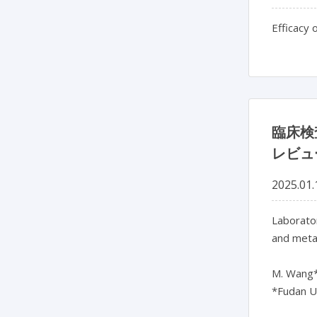
Efficacy 
臨床検
レビュ
2025.01.
Laborator
and meta-
M. Wang*, 
*Fudan Un