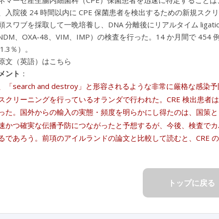
ネマーゼ産生腸内細菌科（CPE）保菌患者を迅速に特定することは、
、入院後 24 時間以内に CPE 保菌患者を検出するための新規
スワブを採取して一晩培養し、DNA 分離後にリアルタイム ligation-
NDM、OXA-48、VIM、IMP）の検査を行った。14 か月間で 45
1.3％）。
原文（英語）はこちら
メント
：
、「search and destroy」と形容されるような非常に厳格
スクリーニングを行っているオランダで行われた。CRE 検出患者は南
った。国外からの輸入の実態・頻度を明らかにし得たのは、国策と
速かつ確実な伝播予防につながったと予想するが、今後、検査でカ
るであろう。前項のアイルランドの論文と比較して読むと、CRE 
トップに戻る