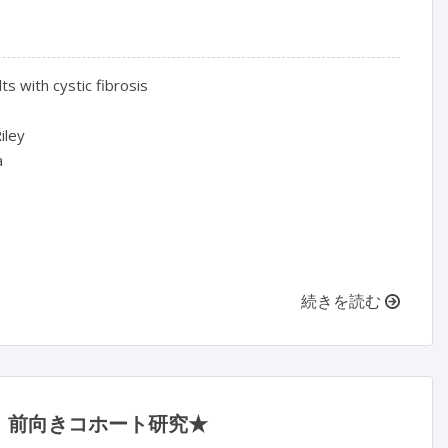
ts with cystic fibrosis

iley



続きを読む
：前向きコホート研究★