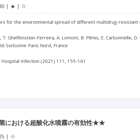
☆
30
★
ors for the environmental spread of different multidrug-resistan
*, T. Ghelfenstein-Ferreira, A. Lomont, B. Pilmis, E. Carbonnelle, D
ité Sorbonne Paris Nord, France
f Hospital Infection (2021) 111, 155-161
菌における超酸化水噴霧の有効性★★
☆
25