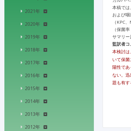
カルバペ
本稿では
2021年
および咽頭
（KPC、
2020年
（保菌率 
2019年
サマリー
監訳者コ
2018年
本検討は
いて保菌
2017年
陽性であ
ない。迅
2016年
題も有す
2015年
2014年
2013年
2012年