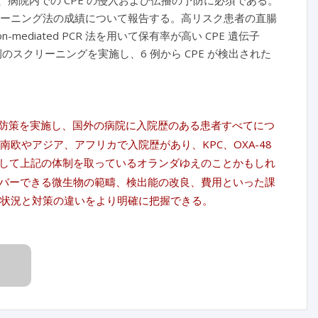
病院内での CPE の侵入および伝播の予防に必須である。
スクリーニング法の成績について報告する。高リスク患者の直腸
mediated PCR 法を用いて保有率が高い CPE 遺伝子
4 例のスクリーニングを実施し、6 例から CPE が検出された
な感染予防策を実施し、国外の病院に入院歴のある患者すべてにつ
欧やアジア、アフリカで入院歴があり、KPC、OXA-48
して上記の体制を取っているオランダゆえのことかもしれ
バーできる微生物の範疇、検出能の改良、費用といった課
の状況と対策の違いをより明確に把握できる。