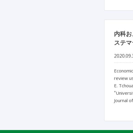
内科お
ステマ
2020.09.
Economic 
review u
E. Tchou
*
Univers
Journal o