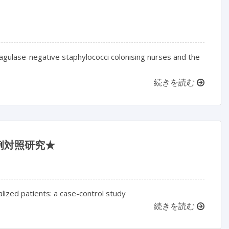
gulase-negative staphylococci colonising nurses and the
続きを読む
例対照研究★
alized patients: a case-control study
続きを読む