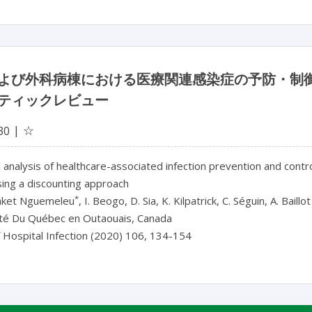
よび外科病棟における医療関連感染症の予防・制
ティックレビュー
☆
30
analysis of healthcare-associated infection prevention and control
sing a discounting approach
*
aket Nguemeleu
, I. Beogo, D. Sia, K. Kilpatrick, C. Séguin, A. Baillo
ité Du Québec en Outaouais, Canada
f Hospital Infection (2020) 106, 134-154