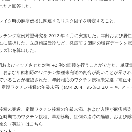
れたと回答した。
レイク時の麻疹伝播に関連するリスク因子を特定すること。
チング症例対照研究を 2012 年 4 月に実施した。年齢および居住地
ムに選択した。医療施設受診など、発症前 2 週間の曝露データを
ッズ比を算出した。
2 例およびマッチさせた対照 42 例の面接を行うことができた。
、および年齢相応のワクチン接種未完遂の割合が高いことが示された
ていることが確認された。年齢相応のワクチン接種未完遂（補正オッズ比［
）、定期ワクチン接種の年齢未満（aOR 20.4、95％CI 2.0 ～ ∞、
P
＝ 
。
接種未完遂、定期ワクチン接種の年齢未満、および入院が麻疹感染
な時期でのワクチン接種、早期診断、症例の適時の隔離、および厳
原文（英語）はこちら
メント
：