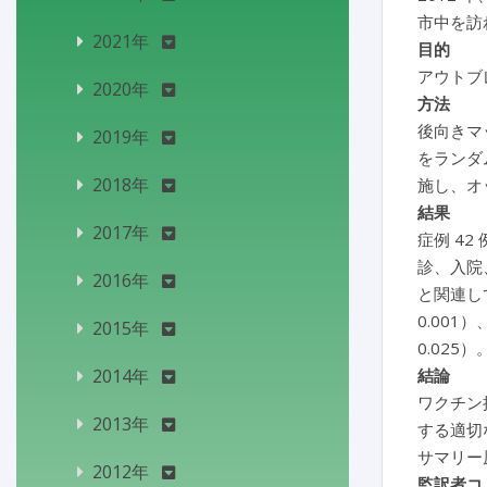
市中を訪
2021年
目的
アウトブ
2020年
方法
後向きマッ
2019年
をランダ
2018年
施し、オ
結果
2017年
症例 4
診、入院
2016年
と関連し
0.001
2015年
0.025）
2014年
結論
ワクチン
2013年
する適切
サマリー
2012年
監訳者コ