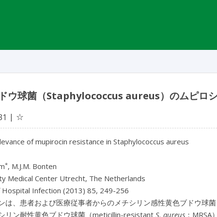
ウ球菌（Staphylococcus aureus）のム
☆
31
relevance of mupirocin resistance in Staphylococcus aureus
*
em
, M.J.M. Bonten
ty Medical Center Utrecht, The Netherlands
f Hospital Infection (2013) 85, 249-256
は、患者および医療従事者からのメチシリン感性黄色ブドウ球菌（meticill
ン耐性黄色ブドウ球菌（meticillin-resistant
S. aureus
；MRS