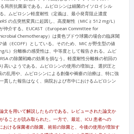
る局所抗菌薬である。ムピロシンは細菌のイソロイシル
害する。ムピロシン軽度耐性（定義は、最小発育阻止濃度
leRS
の点突然変異に起因し、高度耐性（MIC ≧ 512 mg/L）
が仲介する。EUCAST（European Committee for
y for Antimicrobial Chemotherapy）は黄色ブドウ球菌の場合の臨床閾
トオフ値（ECOFF）としている。そのため、MIC が野生型の値
≦ 4 mg/L）分離株の感受性は、中等度として報告される。ムピ
RSA の除菌戦略の効果を損なう。軽度耐性分離株の初回の
り高いようである。ムピロシンの使用の増加は、選択圧と
 薬の乱用や、ムピロシンによる創傷や褥瘡の治療は、特に強
一貫した報告はなく、病院および市中におけるムピロシン
論文を用いて解説したものである。レビューされた論文か
ることが読み取られた。一方で、最近、ICU 患者への
における保菌者の除菌、術前の除菌と、今後の使用が増加す