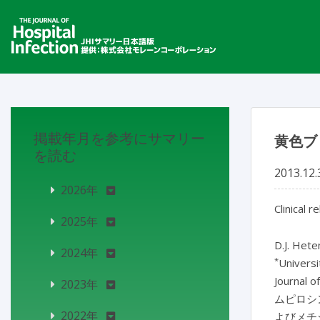
掲載年月を参考にサマリー
黄色ブド
を読む
2013.12.
2026年
Clinical 
2025年
D.J. Het
2024年
*
Universi
Journal o
2023年
ムピロシン
2022年
よびメチシリ