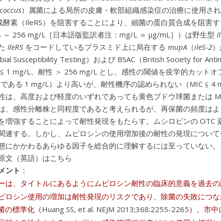
ococcus
）属菌による局所の皮膚・軟部組織感染症の治療に使用され
 合成酵素（IleRS）を阻害することにより、細菌の蛋白質合成を阻
8 ～ 256 mg/L［日本語版監訳者注：mg/L ＝ μg/mL］）は野生型
I
た
IleRS
をコードしているプラスミド上に局在する
mupA
（
ileS-2
）
robial Susceptibility Testing）および BSAC（British Societ
≦ 1 mg/L、耐性 ＞ 256 mg/L とし、感性の閾値を疫学的カッ
F である 1 mg/L）より高いが、耐性機序の認められない（MIC 
性は、高度および軽度のいずれであっても黄色ブドウ球菌または M
は、感性分離株と同程度であると考えられるが、再保菌の頻度はよ
を増強することによって耐性発現をもたらす。ムシロピンの OTC
関連する。しかし、ムピロシンの使用増加後の耐性の発現について
態にかかわるあらゆる因子を総合的に理解するには至っていない。
原文（英語）はこちら
メント
：
ーは、タイトルにあるようにムピロシン耐性の臨床的意義を過去の
ピロシン使用の増加は耐性発現のリスクであり、除菌の失敗につなが
除菌の標準化（
Huang SS, et al. NEJM 2013;368:2255-2265
）、市中