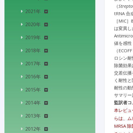
（
Strept
2021年
tRNA
［MIC］
2020年
は変異し
Antimic
2019年
値を感性 
2018年
（ECOF
ロシン耐
2017年
除菌効果
交差伝播
2016年
く耐性と
耐性の動
2015年
サマリー
2014年
監訳者コ
本レビュ
2013年
らは、ム
MRSA 
2012年