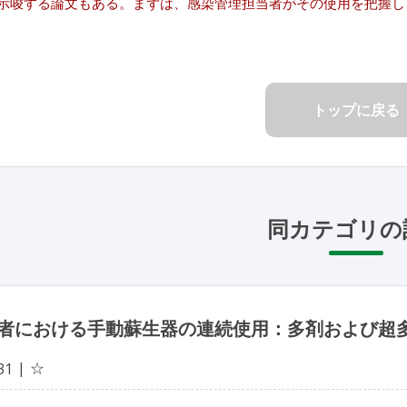
示唆する論文もある。まずは、感染管理担当者がその使用を把握し
トップに戻る
同カテゴリの
者における手動蘇生器の連続使用：多剤および超
☆
31