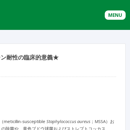
MENU
ピロシン耐性の臨床的意義★
in-susceptible
Staphylococcus aureus
；MSSA）お
A）の除菌や、黄色ブドウ球菌およびストレプトコッカス