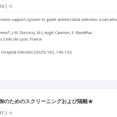
☆
14
decision support system to guide antimicrobial selection: a narrat
venu*, J-M. Ducrocq, M-J. Augé-Caumon, E. Baseilhac

 Civils de Lyon, France

f Hospital Infection (2025) 162, 140-152

御のためのスクリーニングおよび隔離★
☆
31