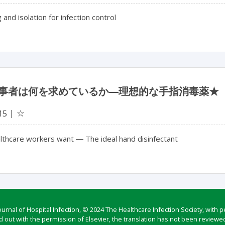
 and isolation for infection control
事者は何を求めているか―理想的な手指消毒薬★
☆
15
lthcare workers want ― The ideal hand disinfectant
rnal of Hospital Infection, © 2024 The Healthcare Infection Society, with p
d out with the permission of Elsevier, the translation has not been reviewed 