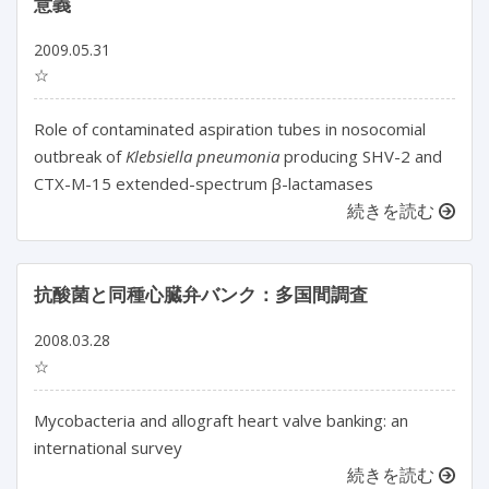
意義
2009.05.31
☆
Role of contaminated aspiration tubes in nosocomial
outbreak of
Klebsiella pneumonia
producing SHV-2 and
CTX-M-15 extended-spectrum β-lactamases
続きを読む
抗酸菌と同種心臓弁バンク：多国間調査
2008.03.28
☆
Mycobacteria and allograft heart valve banking: an
international survey
続きを読む