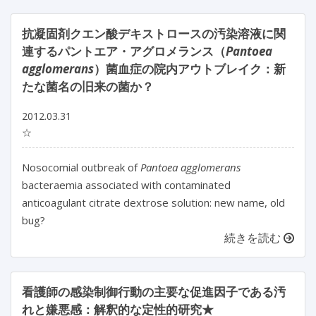
抗凝固剤クエン酸デキストロースの汚染溶液に関
連するパントエア・アグロメランス（
Pantoea
agglomerans
）菌血症の院内アウトブレイク：新
たな菌名の旧来の菌か？
2012.03.31
☆
Nosocomial outbreak of
Pantoea agglomerans
bacteraemia associated with contaminated
anticoagulant citrate dextrose solution: new name, old
bug?
続きを読む
看護師の感染制御行動の主要な促進因子である汚
れと嫌悪感：解釈的な定性的研究★