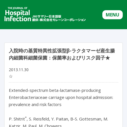
MENU
入院時の基質特異性拡張型β-ラクタマーゼ産生腸
内細菌科細菌保菌：保菌率およびリスク因子★
2013.11.30
☆
Extended-spectrum beta-lactamase-producing
Enterobacteriaceae carriage upon hospital admission:
prevalence and risk factors
*
P. Shitrit
, S. Reisfeld, Y. Paitan, B-S. Gottesman, M.
Katzir, M. Paul, M. Chowers