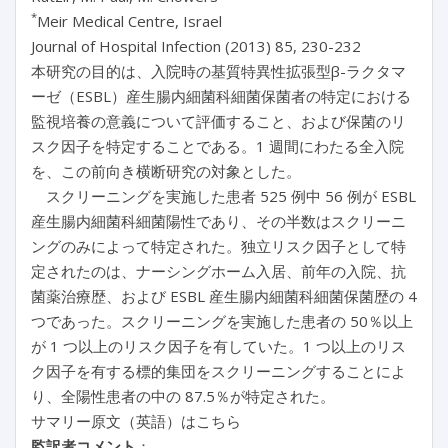
*
Meir Medical Centre, Israel
Journal of Hospital Infection (2013) 85, 230-232
本研究の目的は、入院時の基質特異性拡張型β-ラクタマ
ーゼ（ESBL）産生腸内細菌科細菌保菌者の特定における
監視培養の意義について評価すること、および保菌のリ
スク因子を特定することである。1 週間にわたる全入院
を、この前向き横断研究の対象とした。
スクリーニングを実施した患者 525 例中 56 例が ESBL
産生腸内細菌科細菌陽性であり、その半数はスクリーニ
ングのみによって特定された。独立リスク因子として特
定されたのは、ナーシングホーム入居、前年の入院、抗
菌薬治療歴、および ESBL 産生腸内細菌科細菌保菌歴の 4
つであった。スクリーニングを実施した患者の 50％以上
が 1 つ以上のリスク因子を有していた。1 つ以上のリス
ク因子を有する標的集団をスクリーニングすることによ
り、全陽性患者の中の 87.5％が特定された。
サマリー原文（英語）はこちら
監訳者コメント
：