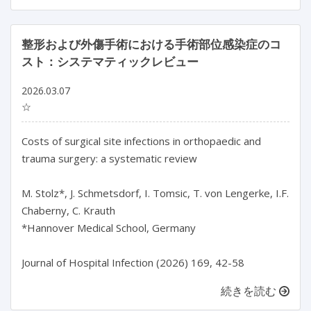
整形および外傷手術における手術部位感染症のコ
スト：システマティックレビュー
2026.03.07
☆
Costs of surgical site infections in orthopaedic and 
trauma surgery: a systematic review

M. Stolz*, J. Schmetsdorf, I. Tomsic, T. von Lengerke, I.F. 
Chaberny, C. Krauth

*Hannover Medical School, Germany

Journal of Hospital Infection (2026) 169, 42-58
続きを読む