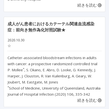
続きを読む
成人がん患者におけるカテーテル関連血流感染
症：前向き無作為化対照試験★
2020.10.30
☆
Catheter-associated bloodstream infections in adults
with cancer: a prospective randomized controlled trial
*
P. Mollee
, S. Okano, E. Abro, D. Looke, G. Kennedy, J.
Harper, J. Clouston, R. Van Kuilenburg, A. Geary, W.
Joubert, M. Eastgate, M. Jones
*
School of Medicine, University of Queensland, Australia
Journal of Hospital Infection (2020) 106, 335-342
続きを読む