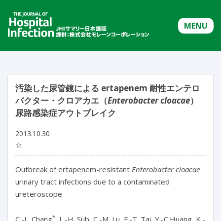
MENU
汚染した尿管鏡による ertapenem 耐性エンテロ
バクター・クロアカエ（
Enterobacter cloacae
）
尿路感染症アウトブレイク
2013.10.30
☆
Outbreak of ertapenem-resistant
Enterobacter cloacae
urinary tract infections due to a contaminated
ureteroscope
*
C.-L. Chang
, L.-H. Sub, C.-M. Lu, F.-T. Tai, Y.-C.Huang, K.-