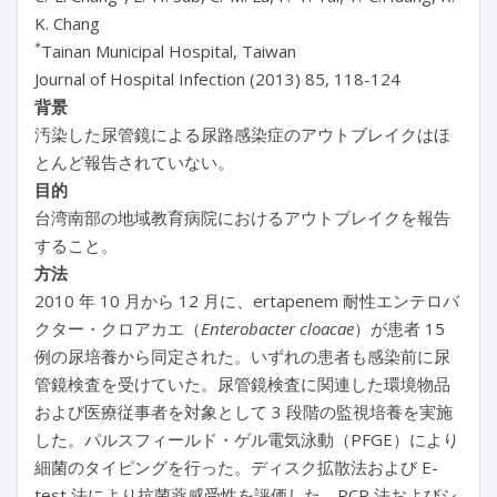
K. Chang
*
Tainan Municipal Hospital, Taiwan
Journal of Hospital Infection (2013) 85, 118-124
背景
汚染した尿管鏡による尿路感染症のアウトブレイクはほ
とんど報告されていない。
目的
台湾南部の地域教育病院におけるアウトブレイクを報告
すること。
方法
2010 年 10 月から 12 月に、ertapenem 耐性エンテロバ
クター・クロアカエ（
Enterobacter cloacae
）が患者 15
例の尿培養から同定された。いずれの患者も感染前に尿
管鏡検査を受けていた。尿管鏡検査に関連した環境物品
および医療従事者を対象として 3 段階の監視培養を実施
した。パルスフィールド・ゲル電気泳動（PFGE）により
細菌のタイピングを行った。ディスク拡散法および E-
test 法により抗菌薬感受性を評価した。PCR 法およびシ