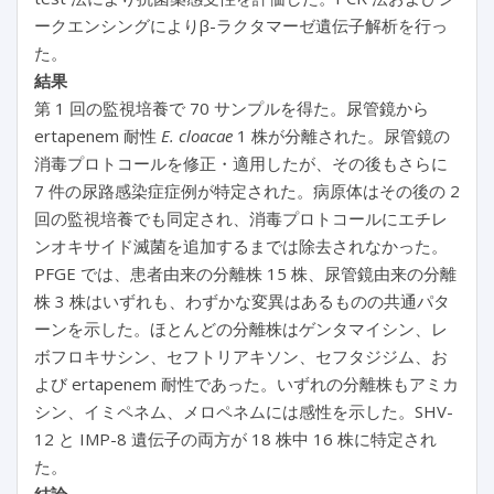
ークエンシングによりβ-ラクタマーゼ遺伝子解析を行っ
た。
結果
第 1 回の監視培養で 70 サンプルを得た。尿管鏡から
ertapenem 耐性
E. cloacae
1 株が分離された。尿管鏡の
消毒プロトコールを修正・適用したが、その後もさらに
7 件の尿路感染症症例が特定された。病原体はその後の 2
回の監視培養でも同定され、消毒プロトコールにエチレ
ンオキサイド滅菌を追加するまでは除去されなかった。
PFGE では、患者由来の分離株 15 株、尿管鏡由来の分離
株 3 株はいずれも、わずかな変異はあるものの共通パタ
ーンを示した。ほとんどの分離株はゲンタマイシン、レ
ボフロキサシン、セフトリアキソン、セフタジジム、お
よび ertapenem 耐性であった。いずれの分離株もアミカ
シン、イミペネム、メロペネムには感性を示した。SHV-
12 と IMP-8 遺伝子の両方が 18 株中 16 株に特定され
た。
結論