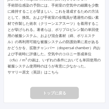
手術部位感染の予防には、手術室の空気中の細菌を少数
に維持することが望ましい。これを達成するための方法
として、換気、および手術室の全職員が透過性の低い素
材で作製した術衣（クリーンエアスーツ）を着用するこ
とが挙げられる。著者らは、ポリプロピレン製の単回使
用の被服システム、および混合素材（綿、ポリエステ
ル）の再利用可能な被服システムの防護効果に差がある
かどうかを、拡散チャンバー（dispersal chamber）内お
よび手術時に評価した。空気中のコロニー形成単位
3
（cfu）/ m
の値は、いずれの条件においても単回使用の
被服システム使用時のほうが有意に少なかった。
サマリー原文（英語）はこちら
トップに戻る