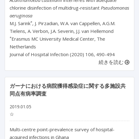
Acanthamoeba castellanii
interferes with adequate
chlorine disinfection of multidrug-resistant
Pseudomonas
aeruginosa
*
M.J. Sarink
, J. Pirzadian, W.A. van Cappellen, A.G.M.
Tielens, A. Verbon, J.A. Severin, J.J. van Hellemond
*
Erasmus MC University Medical Center, The
Netherlands
Journal of Hospital Infection (2020) 106, 490-494
続きを読む
ガーナにおける病院獲得感染症に関する多施設共
同点有病率調査
2019.01.05
☆
Multi-centre point-prevalence survey of hospital-
acquired infections in Ghana