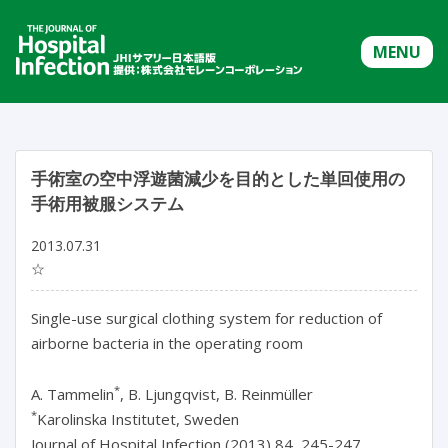
MENU
手術室の空中浮遊菌減少を目的とした単回使用の
手術用被服システム
2013.07.31
☆
Single-use surgical clothing system for reduction of
airborne bacteria in the operating room
*
A. Tammelin
, B. Ljungqvist, B. Reinmüller
*
Karolinska Institutet, Sweden
Journal of Hospital Infection (2013) 84, 245-247