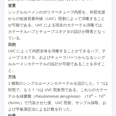
背景
シングルルーメンのポリマーチューブ内腔を、外部光源
からの短波長紫外線（UVC）照射によって消毒すること
が可能である。UVC による現在のカテーテル消毒では、
カテーテルハブとチューブコネクタの設計が障害となっ
ている。
目的
UVC によって内腔全体を消毒することができるハブ、チ
ューブコネクタ、およびチューブパーツからなるシング
ルルーメンカテーテルの設計が可能であることを示すこ
と。
方法
2 種類のシングルルーメンカテーテルを設計した。1 つは
対照で、もう 1 つは UVC 照射用である。これらのカテー
4
5
テルを緑膿菌（
Pseudomonas aeruginosa
）（10
～ 10
cfu/mL）で汚染させた後、UVC 照射、サンプル採取、お
よび平板測定法による計数を行った。
結果