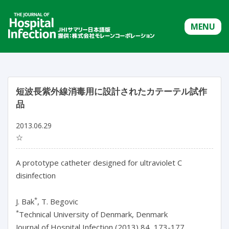
MENU
短波長紫外線消毒用に設計されたカテーテル試作
品
2013.06.29
☆
A prototype catheter designed for ultraviolet C
disinfection
*
J. Bak
, T. Begovic
*
Technical University of Denmark, Denmark
Journal of Hospital Infection (2013) 84, 173-177