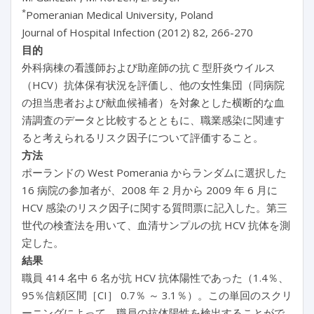
*
Pomeranian Medical University, Poland
Journal of Hospital Infection (2012) 82, 266-270
目的
外科病棟の看護師および助産師の抗 C 型肝炎ウイルス
（HCV）抗体保有状況を評価し、他の女性集団（同病院
の担当患者および献血候補者）を対象とした横断的な血
清調査のデータと比較するとともに、職業感染に関連す
ると考えられるリスク因子について評価すること。
方法
ポーランドの West Pomerania からランダムに選択した
16 病院の参加者が、2008 年 2 月から 2009 年 6 月に
HCV 感染のリスク因子に関する質問票に記入した。第三
世代の検査法を用いて、血清サンプルの抗 HCV 抗体を測
定した。
結果
職員 414 名中 6 名が抗 HCV 抗体陽性であった（1.4％、
95％信頼区間［CI］ 0.7％ ～ 3.1％）。この単回のスクリ
ーニングによって、職員の抗体陽性を検出することがで