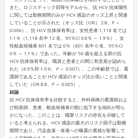
きた。ロジスティック回帰モデルから、抗 HCV 抗体陽性
に関しては勤務期間のみが HCV 感染のオッズ上昇と関連
していることが示された（オッズ比［OR］ 2.8、
P
＜
0.006）。抗 HCV 抗体保有率は、女性患者 1,118 名では
1.1％（1,118 名中 12 名、95％CI 0.6％ ～ 1.9％）、女
性献血候補者 801 名では 0％（801 名中 0 名、95％CI
0％ ～ 1.1％）であった。年齢が 50 歳を超える群の抗
HCV 抗体保有率は、職員と患者との間に有意差が認めら
れた（6.9％対 1.0％、
P
＜ 0.007）。この年齢群では、看
護師であることが HCV 感染のオッズ比が高いことと関連
していた（OR 8.8、
P
＜ 0.005）。
結論
抗 HCV 抗体保有率を比較すると、外科病棟の看護師およ
び助産師、患者、献血候補者の順に低下する傾向が明ら
かになった。このことは、職業リスクの存在を示唆して
いると考えられる。HCV 感染の最大のリスク因子は勤務
期間であり、汚染血液・体液への曝露の累積が影響して
いる可能性がある。外科および婦人科の職員が長期の血