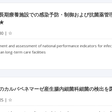
長期療養施設での感染予防・制御および抗菌薬管
★
☆
30
nt and assessment of national performance indicators for infect
an long-term care facilities
のカルバペネマーゼ産生腸内細菌科細菌の検出を
☆
25