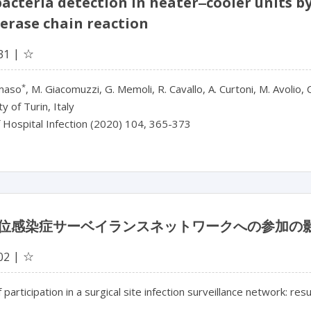
acteria detection in heater‒cooler units 
erase chain reaction
☆
31
*
maso
, M. Giacomuzzi, G. Memoli, R. Cavallo, A. Curtoni, M. Avolio, C
y of Turin, Italy
f Hospital Infection (2020) 104, 365-373
位感染症サーベイランスネットワークへの参加の
☆
02
 participation in a surgical site infection surveillance network: res