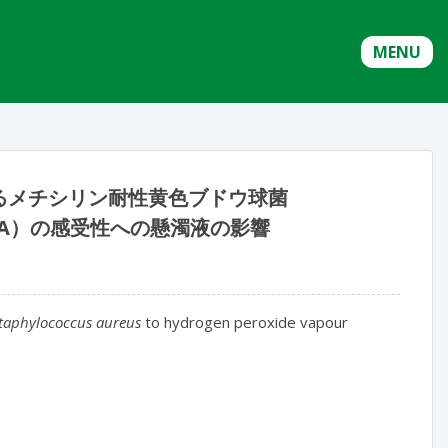
MENU
るメチシリン耐性黄色ブドウ球菌
SA）の感受性への懸濁液の影響
taphylococcus aureus
to hydrogen peroxide vapour