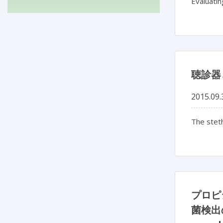
Evaluatin
聴診器
2015.09.
The steth
プロピ
菌検出の所