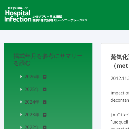
掲載年月を参考にサマリー
蒸気化
を読む
（meti
2026年
2012.11.
2025年
Impact of
decontam
2024年
2023年
J.A. Otter
*
Bioquell
2022年