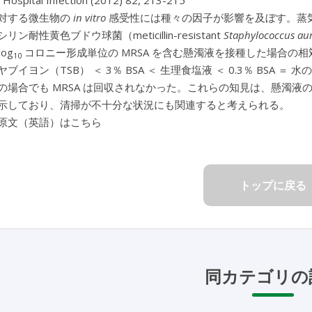
f Hospital Infection (2012) 82, 213-215
対する微生物の
in vitro
感受性には種々の因子が影響を及ぼす。蒸気
ン耐性黄色ブドウ球菌（meticillin-resistant
Staphylococcus au
log
コロニー形成単位の MRSA を含む懸濁液を接種した場合の相
10
ブイヨン（TSB） ＜ 3％ BSA ＜ 生理食塩液 ＜ 0.3％ BSA 
の場合でも MRSA は回収されなかった。これらの知見は、懸濁液の種類
示しており、清掃が不十分な状況にも関連すると考えられる。
原文（英語）はこちら
トップに戻る
同カテゴリの