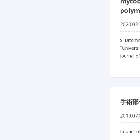
mycob
polym
2020.03.
S. Ditom
*
Universit
Journal o
手術部
2019.07.
Impact of