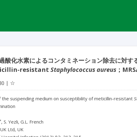
過酸化水素によるコンタミネーション除去に対す
cillin-resistant
Staphylococcus aureus
；MR
☆
30
 the suspending medium on susceptibility of meticillin-resistant
S
ination
*
, S. Yezli, G.L. French
 UK Ltd, UK