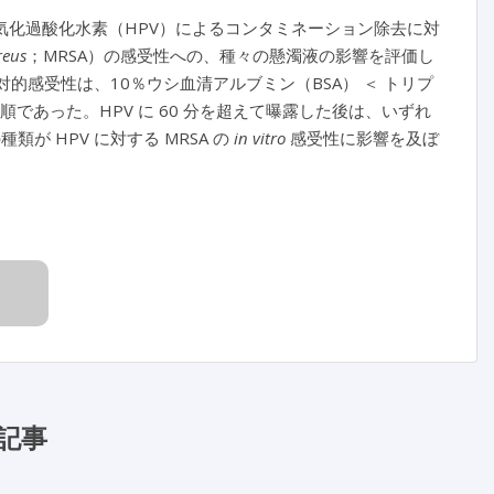
化過酸化水素（HPV）によるコンタミネーション除去に対
reus
；MRSA）の感受性への、種々の懸濁液の影響を評価し
対的感受性は、10％ウシ血清アルブミン（BSA） ＜ トリプ
＝ 水の順であった。HPV に 60 分を超えて曝露した後は、いずれ
が HPV に対する MRSA の
in vitro
感受性に影響を及ぼ
記事