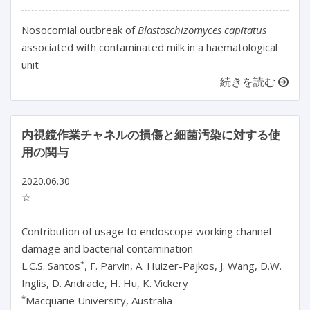
Nosocomial outbreak of
Blastoschizomyces capitatus
associated with contaminated milk in a haematological
unit
続きを読む
内視鏡作業チャネルの損傷と細菌汚染に対する使
用の関与
2020.06.30
☆
Contribution of usage to endoscope working channel
damage and bacterial contamination
*
L.C.S. Santos
, F. Parvin, A. Huizer-Pajkos, J. Wang, D.W.
Inglis, D. Andrade, H. Hu, K. Vickery
*
Macquarie University, Australia