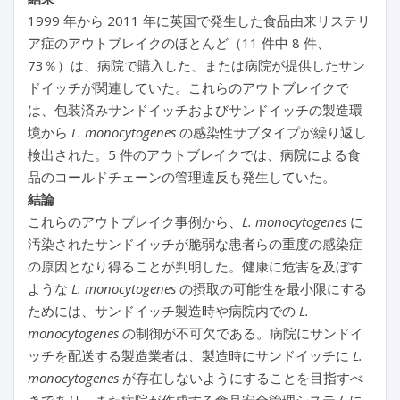
1999 年から 2011 年に英国で発生した食品由来リステリ
ア症のアウトブレイクのほとんど（11 件中 8 件、
73％）は、病院で購入した、または病院が提供したサン
ドイッチが関連していた。これらのアウトブレイクで
は、包装済みサンドイッチおよびサンドイッチの製造環
境から
L. monocytogenes
の感染性サブタイプが繰り返し
検出された。5 件のアウトブレイクでは、病院による食
品のコールドチェーンの管理違反も発生していた。
結論
これらのアウトブレイク事例から、
L. monocytogenes
に
汚染されたサンドイッチが脆弱な患者らの重度の感染症
の原因となり得ることが判明した。健康に危害を及ぼす
ような
L. monocytogenes
の摂取の可能性を最小限にする
ためには、サンドイッチ製造時や病院内での
L.
monocytogenes
の制御が不可欠である。病院にサンドイ
ッチを配送する製造業者は、製造時にサンドイッチに
L.
monocytogenes
が存在しないようにすることを目指すべ
きであり、また病院が作成する食品安全管理システムに