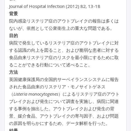
Journal of Hospital Infection (2012) 82, 13-18
背景
院内感染リステリア症のアウトブレイクの報告は多くは
ないが、依然として公衆衛生上の重大な問題である。
目的
病院で発生しているリステリア症のアウトブレイクに対
する認識の向上を図ること、および脆弱な患者に対する
食品由来リステリア症のリスクを最小限にするために取
ることができる行動について述べること。
方法
英国健康保護局の全国的サーベイランスシステムに報告
された食品由来のリステリア・モノサイトゲネス
（
Listeria monocytogenes
）によるリステリア症のアウト
ブレイクおよび発生について調査を実施し、病院に関連
する事例を抽出した。アウトブレイクおよび発生の背
景、媒介食品、アウトブレイクの寄与因子、および問題
の原因を明らかにするため、データ解析を行った。
結果