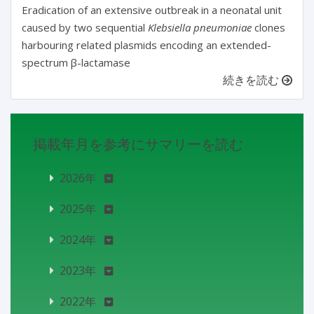
Eradication of an extensive outbreak in a neonatal unit
caused by two sequential
Klebsiella pneumoniae
clones
harbouring related plasmids encoding an extended-
spectrum β-lactamase
続きを読む
掲載年月を参考にサマリーを読む
2026年
2025年
2024年
2023年
2022年