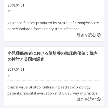
2008.01.31
☆
Virulence factors produced by strains of
Staphylococcus
aureus
isolated from urinary tract infections
続きを読む
小児腫瘍患者における便培養の臨床的価値：院内
の検討と英国内調査
2017.01.31
☆
Clinical value of stool culture in paediatric oncology
patients: hospital evaluation and UK survey of practice
続きを読む