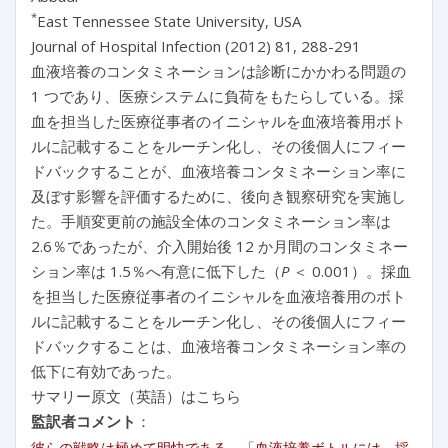
*
East Tennessee State University, USA
Journal of Hospital Infection (2012) 81, 288-291
血液培養のコンタミネーションは診断にかかわる問題の
1 つであり、医療システムに負荷をもたらしている。採
血を担当した医療従事者のイニシャルを血液培養用ボト
ルに記載することをルーチン化し、その後個人にフィー
ドバックすることが、血液培養コンタミネーション率に
及ぼす影響を評価するために、後向き観察研究を実施し
た。手順変更前の施設全体のコンタミネーション率は
2.6％であったが、介入開始後 12 か月間のコンタミネー
ション率は 1.5％へ有意に低下した（
P
＜ 0.001）。採血
を担当した医療従事者のイニシャルを血液培養用のボト
ルに記載することをルーチン化し、その後個人にフィー
ドバックすることは、血液培養コンタミネーション率の
低下に有効であった。
サマリー原文（英語）はこちら
監訳者コメント
：
彼らの戦略は極めて明快である。「血液培養ボトルには、採