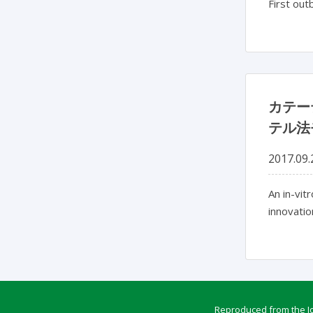
First out
カテー
テル法
2017.09.
An in-vit
innovatio
Reproduced from the Jou