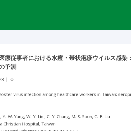
医療従事者における水痘・帯状疱疹ウイルス感染
の予測
☆
28
 zoster virus infection among healthcare workers in Taiwan: seropr
*
, Y.-W. Yang, W.-Y. Lin , C.-Y. Chang, M.-S. Soon, C.-E. Liu
 Christian Hospital, Taiwan