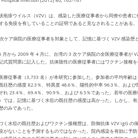
f Hospital Infection (2012) 80, 162-167
状疱疹ウイルス（VZV）は、感染した医療従事者から同僚や患者
に対する免疫を有していることの証明であると見なされることがある。
3 次ケア病院の医療従事者を対象として、記憶に基づく VZV 感染歴
年 5 月から 2009 年 4 月に、台湾の 3 次ケア病院の全医療従事者
記式質問票に記入した。抗体陰性の医療従事者にはワクチン接種を
療従事者（3,733 名）が本研究に参加した。参加者の平均年齢は 34
往歴の感度 82.3％、特異度 48.6％、陽性的中率 96.3％、お
ぞれ 23.4％、69.4％、90.9％、および 6.5％であった。若
）では、記憶に基づく水痘の既往歴の感度は高かった。しかし、有
歴のみであった。
づく水痘の既往歴およびワクチン接種歴は、防御抗体 VZV IgG
疫がないことを予測するものではなかった。院内感染を有効に予防する