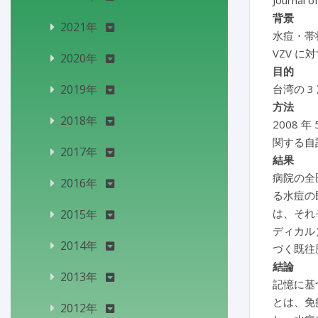
Journal o
背景
2021年
水痘・帯
VZV 
2020年
目的
2019年
台湾の 
方法
2018年
2008 
関する自
2017年
結果
病院の全医
2016年
る水痘の既
は、それ
2015年
ディカル
2014年
づく既往
結論
2013年
記憶に基
とは、免
2012年