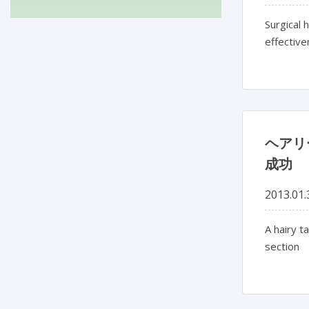
Surgical 
effective
ヘアリ
成功
2013.01.
A hairy t
section