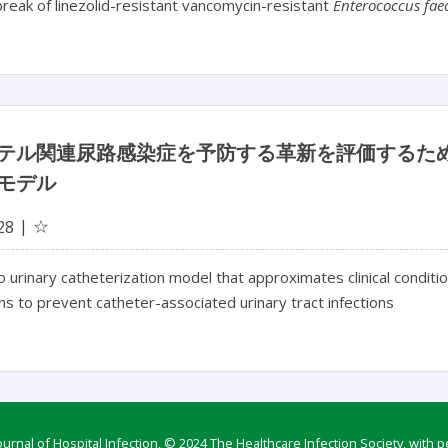
break of linezolid-resistant vancomycin-resistant
Enterococcus fa
テル関連尿路感染症を予防する革新を評価するた
モデル
☆
28
ro urinary catheterization model that approximates clinical conditio
ns to prevent catheter-associated urinary tract infections
rnal of Hospital Infection, © 2024 The Healthcare Infection Society, with p