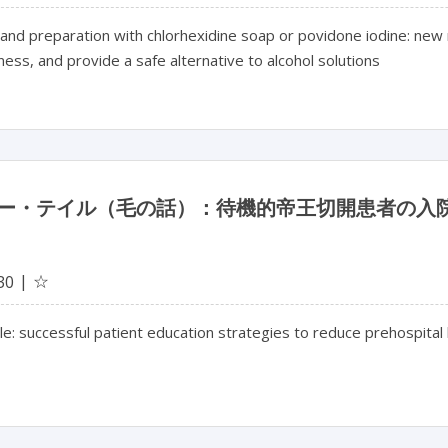
hand preparation with chlorhexidine soap or povidone iodine: ne
ness, and provide a safe alternative to alcohol solutions
ー・テイル（毛の話）：待機的帝王切開患者の入
☆
30
ale: successful patient education strategies to reduce prehospita