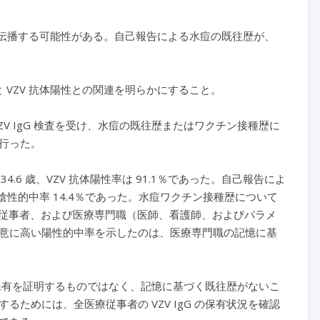
に伝播する可能性がある。自己報告による水痘の既往歴が、
と VZV 抗体陽性との関連を明らかにすること。
が VZV IgG 検査を受け、水痘の既往歴またはワクチン接種歴に
行った。
.6 歳、VZV 抗体陽性率は 91.1％であった。自己報告によ
よび陰性的中率 14.4％であった。水痘ワクチン接種歴について
年の医療従事者、および医療専門職（医師、看護師、およびパラメ
意に高い陽性的中率を示したのは、医療専門職の記憶に基
 の保有を証明するものではなく、記憶に基づく既往歴がないこ
ためには、全医療従事者の VZV IgG の保有状況を確認