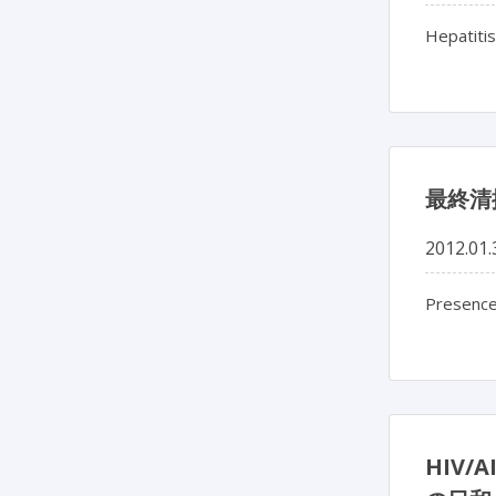
Hepatitis
最終清
2012.01.
Presence 
HIV/A