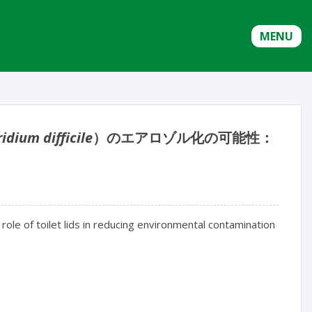
MENU
ridium difficile
）のエアロゾル化の可能性：
e role of toilet lids in reducing environmental contamination