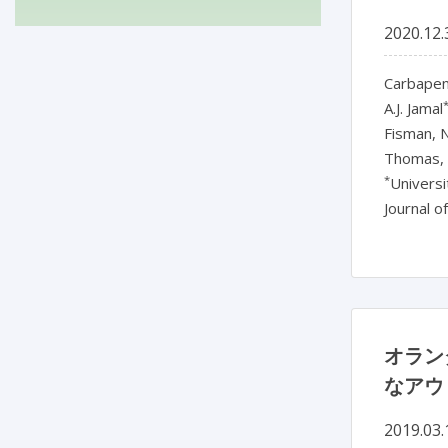
2020.12.
Carbapen
A.J. Jamal
Fisman, N.
Thomas, 
*
Universi
Journal o
オラン
なアウ
2019.03.