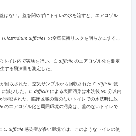
蓋はない。蓋を閉めずにトイレの水を流すと、エアロゾル
（
Clostridium difficile
）の空気伝播リスクを明らかにするこ
のトイレ内で実験を行い、
C. difficile
のエアロゾル化を測定
発生する飛沫量を測定した。
が回収された。空気サンプルから回収された
C. difficile
数
1 に減少した。
C. difficile
による表面汚染は水洗後 90 分以内
が示唆された。臨床区域の蓋のないトイレでの水洗時に放
le
のエアロゾル化と周囲環境の汚染は、蓋のないトイレで
に
C. difficile
感染症が多い環境では、このようなトイレの使