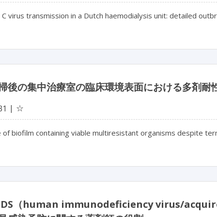
 C virus transmission in a Dutch haemodialysis unit: detailed out
掃後の集中治療室の臨床環境表面における多剤耐
☆
31
of biofilm containing viable multiresistant organisms despite termin
IDS（human immunodeficiency virus/acqu