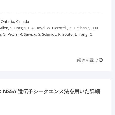
 Ontario, Canada
llen, S. Borgia, D.A. Boyd, W. Ciccotelli, K. Delibasic, D.N.
, G. Pikula, R. Sawicki, S. Schmidt, R. Souto, L. Tang, C.
続きを読む
：NS5A 遺伝子シークエンス法を用いた詳細