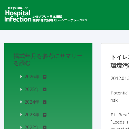
掲載年月を参考にサマリー
トイレ
を読む
環境汚
2026年
2012.01.
2025年
Potential
risk
2024年
2023年
E.L. Best
*
Leeds T
2022年