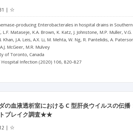
☆
31
emase-producing Enterobacterales in hospital drains in Southern
*
, L.F. Mataseje, K.A. Brown, K. Katz, J. Johnstone, M.P. Muller, V.G. A
 Khan, J.A. Leis, A.X. Li, M. Mehta, W. Ng, R. Pantelidis, A. Paterson
A.J. McGeer, M.R. Mulvey
ty of Toronto, Canada
f Hospital Infection (2020) 106, 820-827
ダの血液透析室における C 型肝炎ウイルスの伝播
トブレイク調査★★
☆
12