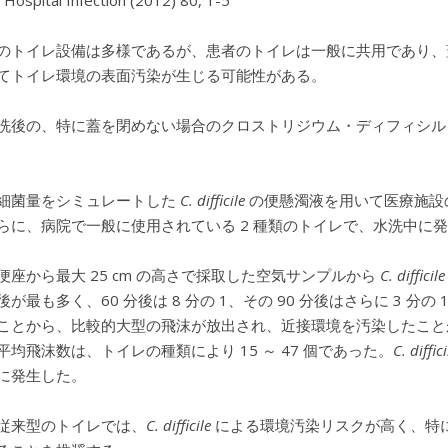
f Hospital Infection (2012) 80, 1-5
のトイレ設備は多様であるが、患者のトイレは一般に共用であり、
てトイレ環境の表面汚染が生じる可能性がある。
洗後の、特に蓋を閉めない場合のクロストリジウム・ディフィシル
細菌量をシミュレートした
C. difficile
の便懸濁液を用いて医療施設
らに、病院で一般に使用されている 2 種類のトイレで、水洗中に
便座から最大 25 cm の高さで採取した空気サンプルから
C. difficile
が最も多く、60 分後は 8 分の 1、その 90 分後はさらに 3 分の 
ことから、比較的大型の飛沫が放出され、近接環境を汚染したこと
平均飛沫数は、トイレの種類により 15 ～ 47 個であった。
C. diffici
に発生した。
従来型のトイレでは、
C. difficile
による環境汚染リスクが高く、特