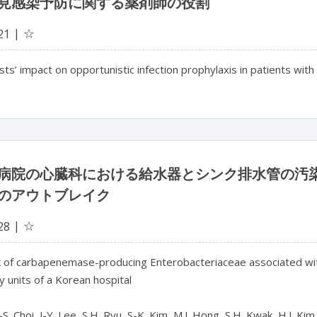
見感染予防に関する薬剤師の役割
☆
21
ts’ impact on opportunistic infection prophylaxis in patients wit
病院の心臓科における給水器とシンク排水管の汚
のアウトブレイク
☆
28
 of carbapenemase-producing Enterobacteriaceae associated with
y units of a Korean hospital
S. Choi, J-Y. Lee, S.H. Ryu, S-K. Kim, M.J. Hong, S.H. Kwak, H.J. Ki