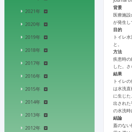
Journal o
背景
2021年
医療施設
が発生し
2020年
目的
2019年
トイレ水
と。
2018年
方法
疾患時の
2017年
した。さ
結果
2016年
トイレの
は水洗直後
2015年
に生じた
2014年
出された
の水洗時
2013年
結論
蓋のない
2012年