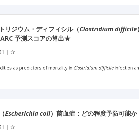
トリジウム・ディフィシル（
Clostridium difficile
 ARC 予測スコアの算出★
☆
31
ities as predictors of mortality in
Clostridium difficile
infection a
（
Escherichia coli
）菌血症：どの程度予防可能か
☆
31