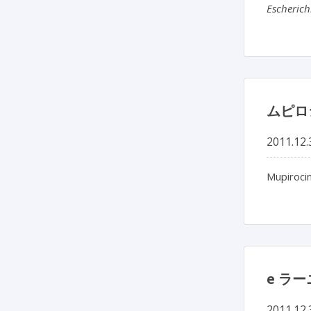
Escherichi
ムピロ
2011.12.
Mupirocin
e ラ
2011.12.