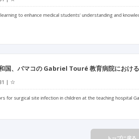
learning to enhance medical students’ understanding and knowled
和国、バマコの Gabriel Touré 教育病院に
☆
31
ors for surgical site infection in children at the teaching hospital
トップに戻る