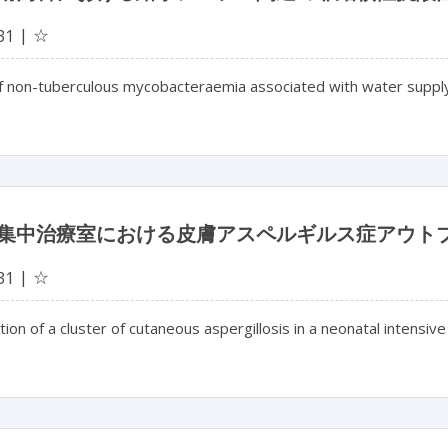
☆
31
of non-tuberculous mycobacteraemia associated with water supply
集中治療室における皮膚アスペルギルス症アウト
☆
31
tion of a cluster of cutaneous aspergillosis in a neonatal intensive