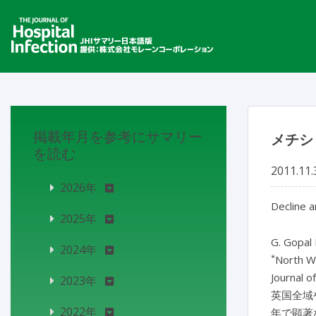
掲載年月を参考にサマリー
メチシリ
を読む
2011.11.
2026年
Decline a
2025年
G. Gopal
2024年
*
North W
Journal o
2023年
英国全域や
2022年
年で顕著