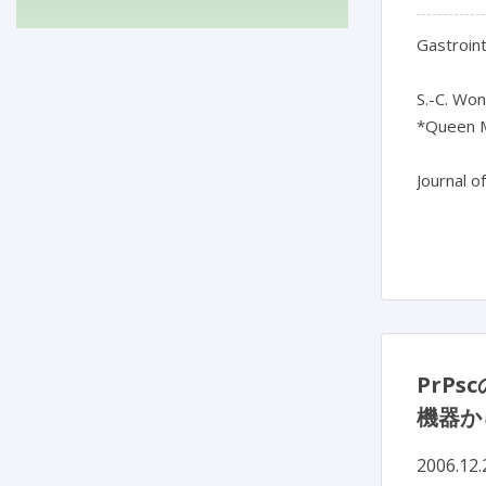
Gastroint
S.-C. Wong
*Queen M
Journal o
PrP
機器か
2006.12.