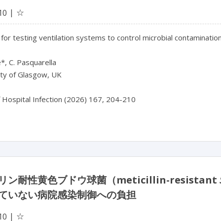
☆
10
for testing ventilation systems to control microbial contamination
, C. Pasquarella

ty of Glasgow, UK

f Hospital Infection (2026) 167, 204-210
ン耐性黄色ブドウ球菌（meticillin-resistant
ていない病院感染制御への負担
☆
10