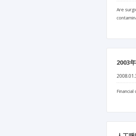
Are surgi
contamina
200
2008.01.
Financial
人工呼