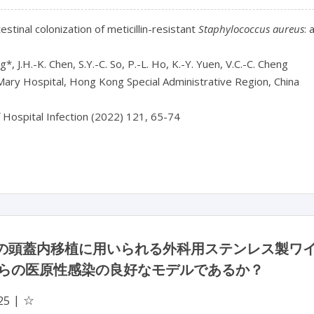
estinal colonization of meticillin-resistant 
Staphylococcus aureus
: 
*, J.H.-K. Chen, S.Y.-C. So, P.-L. Ho, K.-Y. Yuen, V.C.-C. Cheng

ary Hospital, Hong Kong Special Administrative Region, China

f Hospital Infection (2022) 121, 65-74

scの頭蓋内移植に用いられる外科用ステンレス製
らの医原性感染の良好なモデルであるか？
☆
25