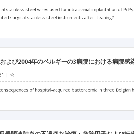
cal stainless steel wires used for intracranial implantation of PrP
s
ted surgical stainless steel instruments after cleaning?
3年および2004年のベルギーの3病院における病院
☆
31
 consequences of hospital-acquired bacteraemia in three Belgian 
吸器関連肺炎の不適切な治療：危険因子および転