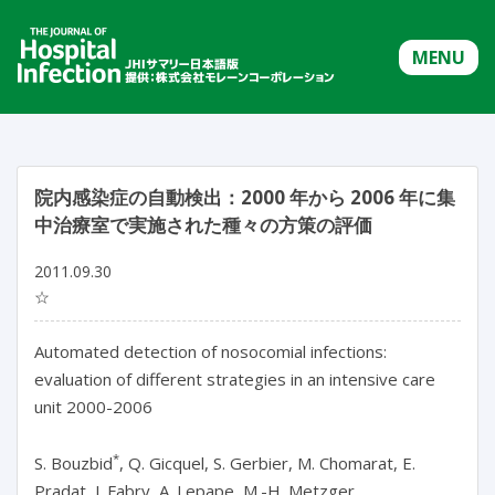
MENU
院内感染症の自動検出：2000 年から 2006 年に集
中治療室で実施された種々の方策の評価
2011.09.30
☆
Automated detection of nosocomial infections:
evaluation of different strategies in an intensive care
unit 2000-2006
*
S. Bouzbid
, Q. Gicquel, S. Gerbier, M. Chomarat, E.
Pradat, J. Fabry, A. Lepape, M.-H. Metzger