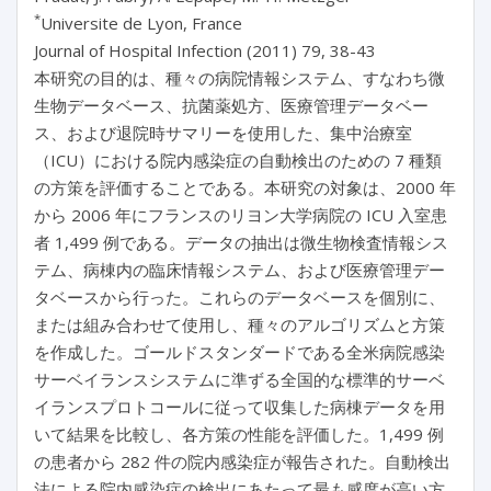
*
Universite de Lyon, France
Journal of Hospital Infection (2011) 79, 38-43
本研究の目的は、種々の病院情報システム、すなわち微
生物データベース、抗菌薬処方、医療管理データベー
ス、および退院時サマリーを使用した、集中治療室
（ICU）における院内感染症の自動検出のための 7 種類
の方策を評価することである。本研究の対象は、2000 年
から 2006 年にフランスのリヨン大学病院の ICU 入室患
者 1,499 例である。データの抽出は微生物検査情報シス
テム、病棟内の臨床情報システム、および医療管理デー
タベースから行った。これらのデータベースを個別に、
または組み合わせて使用し、種々のアルゴリズムと方策
を作成した。ゴールドスタンダードである全米病院感染
サーベイランスシステムに準ずる全国的な標準的サーベ
イランスプロトコールに従って収集した病棟データを用
いて結果を比較し、各方策の性能を評価した。1,499 例
の患者から 282 件の院内感染症が報告された。自動検出
法による院内感染症の検出にあたって最も感度が高い方