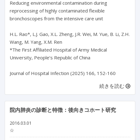
Reducing environmental contamination during 
reprocessing of highly contaminated flexible 
bronchoscopes from the intensive care unit

H.L. Rao*, L.J. Gao, X.L. Zheng, J.R. Wei, M. Yue, B. Li, Z.H. 
Wang, M. Yang, X.M. Ren

*The First Affiliated Hospital of Army Medical 
University, People’s Republic of China

Journal of Hospital Infection (2025) 166, 152-160
続きを読む
院内肺炎の診断と特徴：後向きコホート研究
2016.03.01
☆