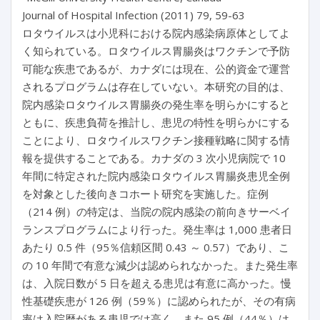
Journal of Hospital Infection (2011) 79, 59-63
ロタウイルスは小児科における院内感染病原体としてよ
く知られている。ロタウイルス胃腸炎はワクチンで予防
可能な疾患であるが、カナダには現在、公的資金で運営
されるプログラムは存在していない。本研究の目的は、
院内感染ロタウイルス胃腸炎の発生率を明らかにすると
ともに、疾患負荷を推計し、患児の特性を明らかにする
ことにより、ロタウイルスワクチン接種戦略に関する情
報を提供することである。カナダの 3 次小児病院で 10
年間に特定された院内感染ロタウイルス胃腸炎患児全例
を対象とした後向きコホート研究を実施した。症例
（214 例）の特定は、当院の院内感染の前向きサーベイ
ランスプログラムにより行った。発生率は 1,000 患者日
あたり 0.5 件（95％信頼区間 0.43 ～ 0.57）であり、こ
の 10 年間で有意な減少は認められなかった。また発生率
は、入院日数が 5 日を超える患児は有意に高かった。慢
性基礎疾患が 126 例（59％）に認められたが、その有病
率は入院歴がある患児では高く、また 95 例（44％）は