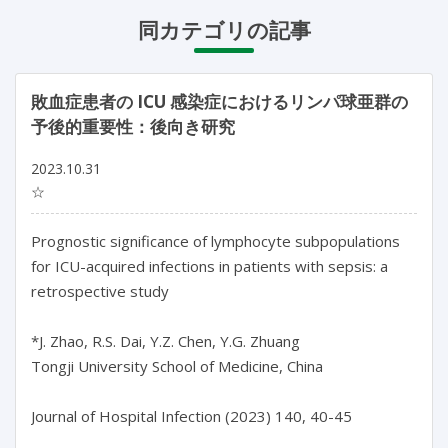
同カテゴリの記事
敗血症患者の ICU 感染症におけるリンパ球亜群の
予後的重要性：後向き研究
2023.10.31
☆
Prognostic significance of lymphocyte subpopulations 
for ICU-acquired infections in patients with sepsis: a 
retrospective study

*J. Zhao, R.S. Dai, Y.Z. Chen, Y.G. Zhuang

Tongji University School of Medicine, China

Journal of Hospital Infection (2023) 140, 40-45
