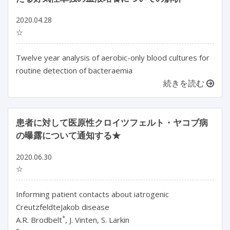
2020.04.28
☆
Twelve year analysis of aerobic-only blood cultures for
routine detection of bacteraemia
続きを読む
患者に対して医原性クロイツフェルト・ヤコブ病
の曝露について通知する★
2020.06.30
☆
Informing patient contacts about iatrogenic
CreutzfeldteJakob disease
*
A.R. Brodbelt
, J. Vinten, S. Larkin