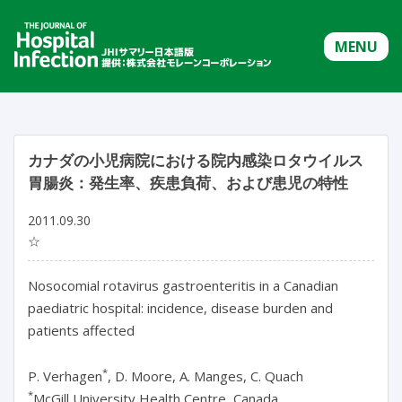
MENU
カナダの小児病院における院内感染ロタウイルス
胃腸炎：発生率、疾患負荷、および患児の特性
2011.09.30
☆
Nosocomial rotavirus gastroenteritis in a Canadian
paediatric hospital: incidence, disease burden and
patients affected
*
P. Verhagen
, D. Moore, A. Manges, C. Quach
*
McGill University Health Centre, Canada