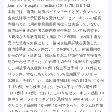
Journal of Hospital Infection (2011) 78, 138-142
本稿では、術前に局所ポビドンヨードとゲンタマイシン
含有洗浄液の予防投与を受けたが、セフロキシムの前房
内投与または周術期抗菌薬局所投与は実施していない、
白内障手術後の患者の眼内炎発生率について報告する。
大規模な大学教育病院 1 施設で 12 年間に白内障手術を
受けた患者を対象として、後向き臨床試験を実施した。
白内障手術 26,566 件のデータを解析した。術後眼内炎
症例の特定・診断は、臨床所見および微生物学的検査を
組み合わせて行った。白内障手術合計 26,566 件を調査
し、術後眼内炎症例 16 例（発生率は手術 1,000 件あた
り 0.6 件、すなわち 0.06％、95％信頼区間 0.03％ ～
0.09％）を特定した。原因微生物は症例の 81.3％（16 例
中 13 例）から検出された。その大半はグラム陽性菌
（13 例中 10 例）であり、このうちセフロキシム感性 10
例中 9 例、フルオロキノロン系感性 8 例中 4 例、アミノ
グリコシド系耐性 10 例中 10 例であった。グラム陰性菌
（3 例）はセフロキシム、アミノグリコシド系、および