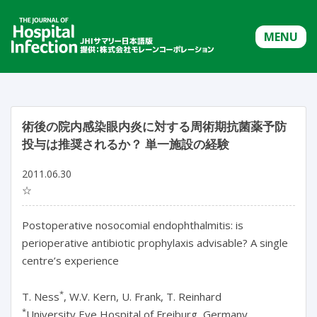
MENU
術後の院内感染眼内炎に対する周術期抗菌薬予防
投与は推奨されるか？ 単一施設の経験
2011.06.30
☆
Postoperative nosocomial endophthalmitis: is
perioperative antibiotic prophylaxis advisable? A single
centre’s experience
*
T. Ness
, W.V. Kern, U. Frank, T. Reinhard
*
University Eye Hospital of Freiburg, Germany