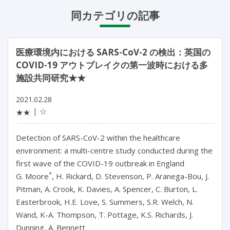
同カテゴリの記事
医療環境内における SARS-CoV-2 の検出：英国の
COVID-19 アウトブレイクの第一波時における多
施設共同研究★★
2021.02.28
☆
★★
Detection of SARS-CoV-2 within the healthcare
environment: a multi-centre study conducted during the
first wave of the COVID-19 outbreak in England
*
G. Moore
, H. Rickard, D. Stevenson, P. Aranega-Bou, J.
Pitman, A. Crook, K. Davies, A. Spencer, C. Burton, L.
Easterbrook, H.E. Love, S. Summers, S.R. Welch, N.
Wand, K-A. Thompson, T. Pottage, K.S. Richards, J.
Dunning, A. Bennett