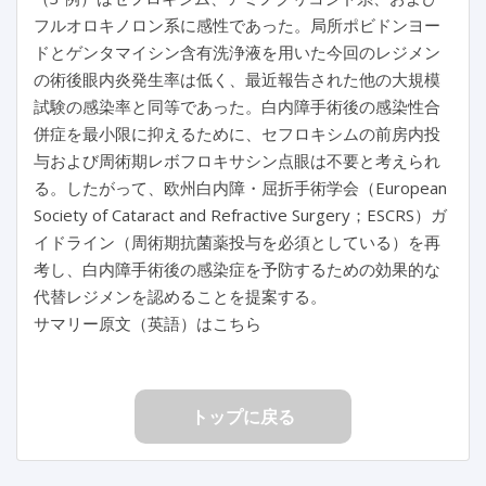
フルオロキノロン系に感性であった。局所ポビドンヨー
ドとゲンタマイシン含有洗浄液を用いた今回のレジメン
の術後眼内炎発生率は低く、最近報告された他の大規模
試験の感染率と同等であった。白内障手術後の感染性合
併症を最小限に抑えるために、セフロキシムの前房内投
与および周術期レボフロキサシン点眼は不要と考えられ
る。したがって、欧州白内障・屈折手術学会（European
Society of Cataract and Refractive Surgery；ESCRS）ガ
イドライン（周術期抗菌薬投与を必須としている）を再
考し、白内障手術後の感染症を予防するための効果的な
代替レジメンを認めることを提案する。
サマリー原文（英語）はこちら
トップに戻る