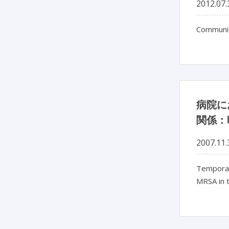
2012.07.
Communit
病院に
関係：
2007.11.
Temporal 
MRSA in t