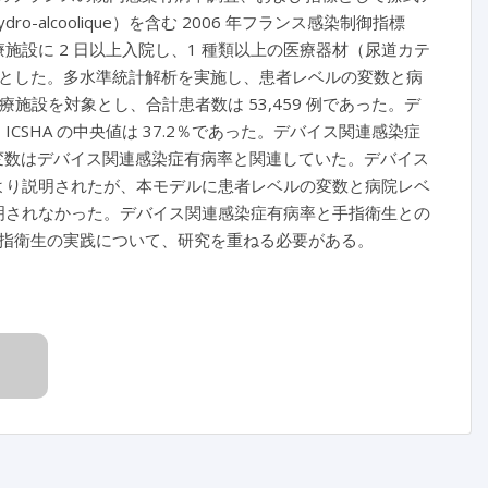
on hydro-alcoolique）を含む 2006 年フランス感染制御指標
スを使用した。医療施設に 2 日以上入院し、1 種類以上の医療器材（尿道カテ
とした。多水準統計解析を実施し、患者レベルの変数と病
療施設を対象とし、合計患者数は 53,459 例であった。デ
。ICSHA の中央値は 37.2％であった。デバイス関連感染症
の変数はデバイス関連感染症有病率と関連していた。デバイス
により説明されたが、本モデルに患者レベルの変数と病院レベ
説明されなかった。デバイス関連感染症有病率と手指衛生との
指衛生の実践について、研究を重ねる必要がある。