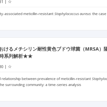
☆
31
y-associated meticillin-resistant
Staphylococcus aureus
: the case
おけるメチシリン耐性黄色ブドウ球菌（MRSA）
時系列解析★★
☆
30
relationship between prevalence of meticillin-resistant
Staphylo
he surrounding community: a time-series analysis