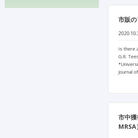
市販の
2020.10.
Is there
G.R. Tee
*Univers
Journal o
市中獲得
MRS