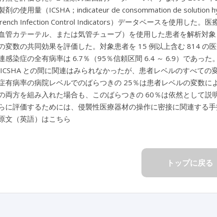
の使用量（ICSHA；indicateur de consommation de soluti
 French Infection Control Indicators）データベー
血管カテーテル、または気管チューブ）を使用した患者を解析対象
の変数の共同効果を評価した。対象患者を 15 例以上含む 814 の医
感染症の全有病率は 6.7％（95％信頼区間 6.4 ～ 6.9）であった
 ICSHA との間に関連はみられなかったが、患者レベルのすべて
症有病率の病院レベルでのばらつきの 25％は患者レベルの変数
の両方を組み入れた場合も、このばらつきの 60％は依然として
らに評価するためには、侵襲性医療器材の操作に密接に関連する手
原文（英語）はこちら
トップに戻る