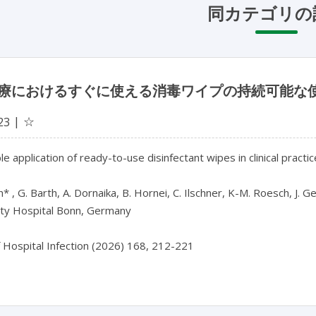
同カテゴリの
療におけるすぐに使える消毒ワイプの持続可能な
☆
23
le application of ready-to-use disinfectant wipes in clinical practic
* , G. Barth, A. Dornaika, B. Hornei, C. Ilschner, K-M. Roesch, J. Ge
ity Hospital Bonn, Germany

f Hospital Infection (2026) 168, 212-221