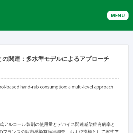
MENU
との関連：多水準モデルによるアプローチ
hol-based hand-rub consumption: a multi-level approach
式アルコール製剤の使用量とデバイス関連感染症有病率と
 年のフランスの院内感染有病率調査、および指標として擦式ア