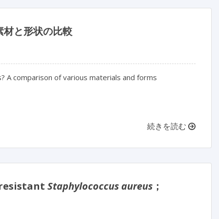
素材と形状の比較
s? A comparison of various materials and forms
続きを読む
sistant
Staphylococcus aureus
；