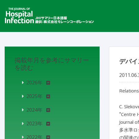
掲載年月を参考にサマリー
デバイ
を読む
2011.06.
2026年
Relations
2025年
C. Slekov
2024年
*
Centre H
Journal o
2023年
多水準ロ
2022年
の関連の