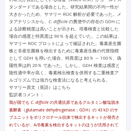
タンダードである場合とした。研究結果間の不均一性が
大きかったため、サマリー ROC 解析が必要であった。メ
タアナリシスから、
C. difficile
の糞便中の存在の GDH に
よる診断精度は高いことが示され、培養検査と比較した
場合の感度と特異度は 90％ を超えていた。この結果は、
サマリー ROC プロットによって確証された。毒素産生菌
株と非産生菌株を検出するために毒素産生株の代替指標
として GDH を用いた場合、特異度は 80％ ～ 100％、偽
陽性率は約 20％ であった。しかし、GDH 検査は感度と
陰性適中率が高く、毒素検出検査を併用する二重検査ア
ルゴリズムでは強力な検査法になると考えられる。
サマリー原文（英語）はこちら
監訳者コメント：
我が国でも
C. difficile
の共通抗原であるグルタミン酸塩脱水
素酵素（glutamate dehydrogenase；GDH）の 43 kD のサ
ブユニットをポリクロナール抗体で検出するキットが発売さ
れているが、A/B毒素を検出するキットのほうが汎用されて