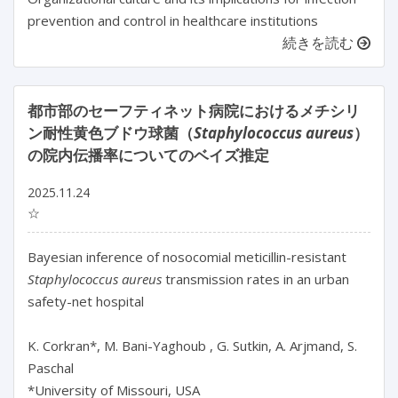
prevention and control in healthcare institutions
続きを読む
都市部のセーフティネット病院におけるメチシリ
ン耐性黄色ブドウ球菌（
Staphylococcus aureus
）
の院内伝播率についてのベイズ推定
2025.11.24
☆
Bayesian inference of nosocomial meticillin-resistant 
Staphylococcus aureus
 transmission rates in an urban 
safety-net hospital

K. Corkran*, M. Bani-Yaghoub , G. Sutkin, A. Arjmand, S. 
Paschal

*University of Missouri, USA
