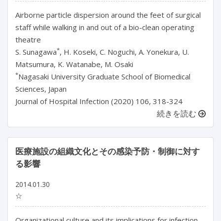
Airborne particle dispersion around the feet of surgical
staff while walking in and out of a bio-clean operating
theatre
*
S. Sunagawa
, H. Koseki, C. Noguchi, A. Yonekura, U.
Matsumura, K. Watanabe, M. Osaki
*
Nagasaki University Graduate School of Biomedical
Sciences, Japan
Journal of Hospital Infection (2020) 106, 318-324
続きを読む
医療施設の組織文化とその感染予防・制御に対す
る影響
2014.01.30
☆
Organizational culture and its implications for infection