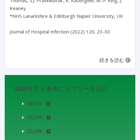
Thomas, S.J. Pravinkumar, K. Kasengele, M.-F. King, J.
Keaney
*NHS Lanarkshire & Edinburgh Napier University, UK
Journal of Hospital Infection (2022) 120, 23-30
続きを読む
掲載年月を参考にサマリーを読む
2026年
2025年
2024年