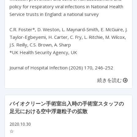
policy for respiratory viral infections in National Health 
Service trusts in England: a national survey

C.R. Foster*, D. Weston, L. Maynard-Smith, E. McGuire, J. 
Taylor-Egbeyemi, H. Carter, C. Fry, L. Ritchie, M. Wilcox, 
J.S. Reilly, C.S. Brown, A. Sharp

*UK Health Security Agency, UK

続きを読む
バイオクリーン手術室出入時の手術室スタッフの
足元における空中浮遊粒子の拡散
2020.10.30
☆