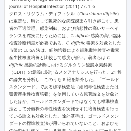
Journal of Hospital Infection (2011) 77, 1-6
クロストリジウム・ディフィシル（
Clostridium difficile
）
は重篤な、時として致死的な病院感染を引き起こす。患
者の至適管理、感染制御、および信頼性の高いサーベイ
ランスを確実に行うためには、
C. difficile
感染の高い臨床
検査診断精度が必要である。
C. difficile
毒素を対象とした
市販の ELISA 法は、細胞培養による細胞毒性検査や毒素
産生性検査培養と比較して感度が低い。著者らは
C.
difficile
感染の診断におけるグルタミン酸脱水素酵素
（GDH）の意義に関するメタアナリシスを行った。21 報
の論文を分析し、このうち 8 報を除外した。「ゴールド
スタンダード」である標準検査法（細胞毒性検査または
毒素産生性検査培養）を使用している原著論文を対象と
したほか、ゴールドスタンダードではなくても標準検査
法として分離株の毒性検査を実施せずに培養検査を行っ
ている論文も対象とした。除外基準は、ゴールドスタン
ダードの標準検査法が用いられていないこと、およびそ
の研究が目的としている検査（index test）がゴールドス