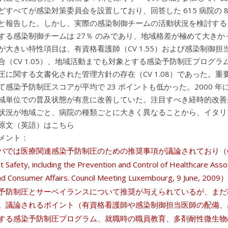
どすべてが感染対策委員会を設置しており、回答した 615 病院の 
と報告した。しかし、実際の感染制御チームの活動状況を検討すると
する感染制御チームは 27％ のみであり、地域格差が極めて大きかっ
が大きい特性項目は、有資格看護師（CV 1.55）および感染制御担当
（CV 1.05）、地域活動までも対象とする感染予防制圧プログラム（C
圧に関する文書化された管理方針の存在（CV 1.08）であった。
て感染予防制圧スコアが平均で 23 ポイントも低かった。2000
域単位での普及状態が有意に改善していた。注目すべき経時的改善
状況が地域ごと、病院の種類ごとに大きく異なることから、イタリ
原文（英語）はこちら
メント：
は医療関連感染予防制圧のための推奨事項が議論されており（Council of the 
t Safety, including the Prevention and Control of Healthcare Asso
and Consumer Affairs. Council Meeting Luxembourg, 9
予防制圧とサーベイランスについて推奨が与えられているが、まだ
。議論されるポイント（有資格看護師や感染制御担当医師の配備、
する感染予防制圧プログラム、就職時の職員教育、多剤耐性微生物