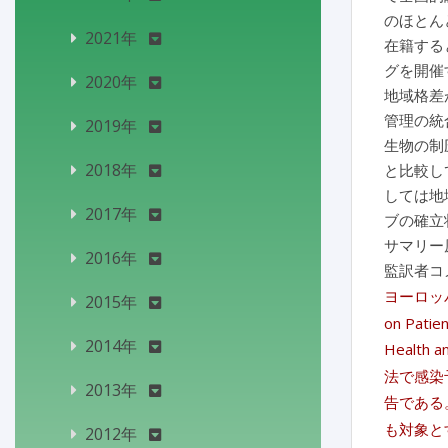
のほとん
2021年
在籍する
グを開催
2020年
地域格差
管理の統合
2019年
生物の制
2018年
と比較し
しては地
2017年
ブの確立
サマリー
2016年
監訳者コ
ヨーロッパで
2015年
on Patien
2014年
Health 
法で感染
2013年
告である
も対象と
2012年