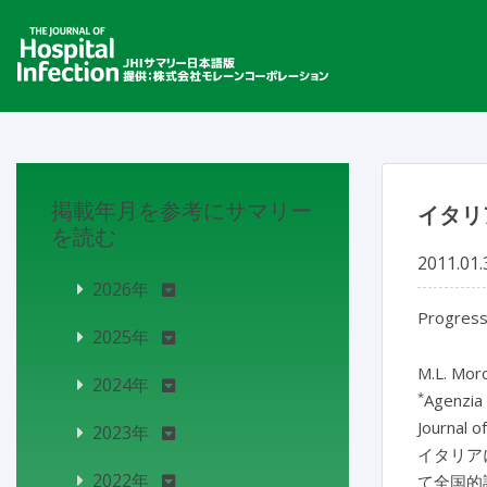
掲載年月を参考にサマリー
イタリ
を読む
2011.01.
2026年
Progress 
2025年
M.L. Mor
2024年
*
Agenzia 
Journal o
2023年
イタリア
2022年
て全国的