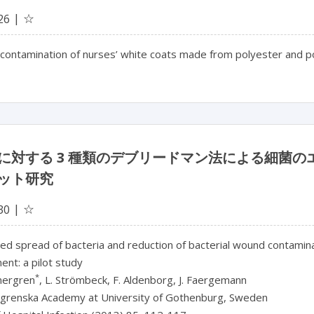
☆
26
 contamination of nurses’ white coats made from polyester and po
に対する 3 種類のデブリードマン法による細菌
ット研究
☆
30
ed spread of bacteria and reduction of bacterial wound contamin
nt: a pilot study
*
nergren
, L. Strömbeck, F. Aldenborg, J. Faergemann
lgrenska Academy at University of Gothenburg, Sweden