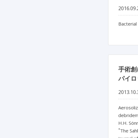
2016.09.
Bacterial
手術創
パイロ
2013.10.
Aerosoliz
debrideme
H.H. Sön
*
The Sah