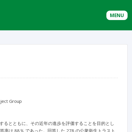
MENU
oject Group
するとともに、その近年の進歩を評価することを目的とし
率は 88％ であった。回答した 278 の公衆衛生トラスト