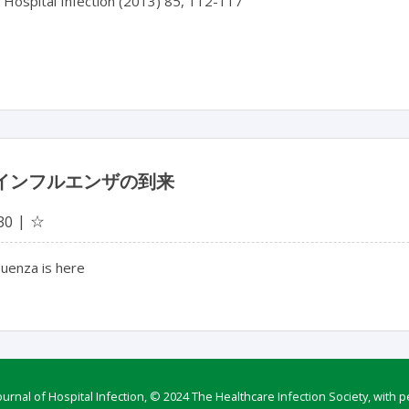
f Hospital Infection (2013) 85, 112-117
1インフルエンザの到来
☆
30
luenza is here
rnal of Hospital Infection, © 2024 The Healthcare Infection Society, with p