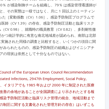
80％ が感染制御チームを組織し、79％ は感染管理看護師が
、その実態は一様ではなく、月に 1 回以上のミーティン
た［変動係数（CV）1.06］。感染予防制圧プログラムで
医師（CV 1.39）の存在、感染予防制圧活動と臨床リスク
V 0.98）、就職時の職員教育（CV 0.82）、多剤耐性微
重要かつ統計学的に有意な南北地域差が認められ、南部は北部
 年に実施された同様の調査と比較すると、いくつかの項目に関
がみられたものの、感染予防制圧の組織およびイニシアチ
アの現状は依然として十分なものではない。
European Union. Council Recommendation
ciated Infections, 2947th Employment, Social Policy,
 June, 2009）、イタリアでも 1985 年および 2000 年に制定された医療
改善の余地があることが全国調査により示されたとする報
感染予防制圧活動と臨床リスク管理の統合、地域活動まで
の制圧に関する文書化された管理方針の存在）はいずこも