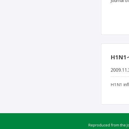
Journal o
H1N
2009.11.
H1N1 inf
Reproduced from the Jou