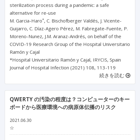
sterilization process during a pandemic: a safe
alternative for re-use
*
M. Garcia-Haro
, C. Bischofberger Valdés, J. Vicente-
Guijarro, C. Díaz-Agero Pérez, M. Fabregate-Fuente, P.
Moreno-Nunez, J.M. Aranaz-Andrés, on behalf of the
COVID-19 Research Group of the Hospital Universitario
Ramón y Cajal
*Hospital Universitario Ramón y Cajal, IRYCIS, Spain
Journal of Hospital Infection (2021) 108, 113-119
続きを読む
QWERTY の汚染の程度は？コンピューターのキー
ボードから医療環境への病原体伝播のリスク
2021.06.30
☆