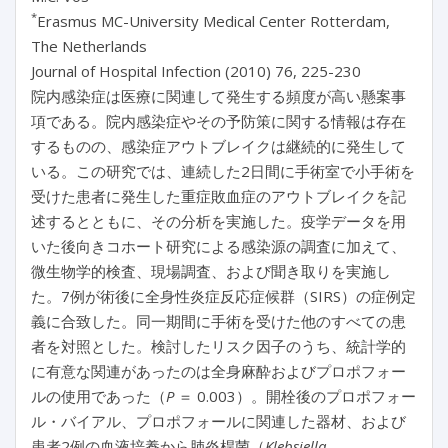
*
Erasmus MC-University Medical Center Rotterdam,
The Netherlands
Journal of Hospital Infection (2010) 76, 225-230
院内感染症は医療に関連して発生する頻度が高い懸案事
項である。院内感染症やその予防策に関する情報は存在
するものの、感染症アウトブレイクは継続的に発生して
いる。この研究では、連続した2日間に手術室で小手術を
受けた患者に発生した重症敗血症のアウトブレイクを記
述するとともに、その分析を実施した。疫学データを用
いた後向きコホート研究による感染源の調査に加えて、
微生物学的検査、現場調査、および聞き取りを実施し
た。7例が術後に全身性炎症反応症候群（SIRS）の症例定
義に合致した。同一期間に手術を受けた他のすべての患
者を対照とした。検討したリスク因子のうち、統計学的
に有意な関連があったのは全身麻酔およびプロポフォー
ルの使用であった（
P
＝ 0.003）。開栓後のプロポフォー
ル・バイアル、プロポフォールに関連した器材、および
患者2例の血液培養から肺炎桿菌（
Klebsiella