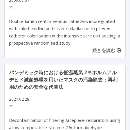
2009.07.31
☆
Double-lumen central venous catheters impregnated
with chlorhexidine and silver sulfadiazine to prevent
catheter colonisation in the intensive care unit setting: a
prospective randomised study
続きを読む
パンデミック時における低温蒸気 2％ホルムアル
デヒド滅菌処理を用いたマスクの汚染除去：再利
用のための安全な代替法
2021.02.28
☆
Decontamination of filtering facepiece respirators using
a low-temperature-steame-2%-formaldehyde