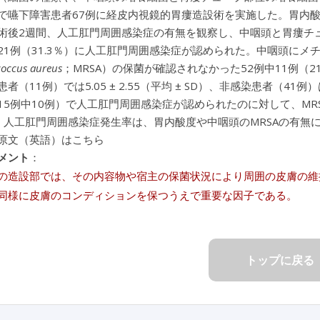
で嚥下障害患者67例に経皮内視鏡的胃瘻造設術を実施した。胃内酸
術後2週間、人工肛門周囲感染症の有無を観察し、中咽頭と胃瘻チ
1例（31.3％）に人工肛門周囲感染症が認められた。中咽頭にメチシリン耐性
coccus aureus
；MRSA）の保菌が確認されなかった52例中11例（
者（11例）では5.05 ± 2.55（平均 ± SD）、非感染患者（41例）は3
％（15例中10例）で人工肛門周囲感染症が認められたのに対して、MRS
1）。人工肛門周囲感染症発生率は、胃内酸度や中咽頭のMRSAの有
原文（英語）はこちら
メント
：
の造設部では、その内容物や宿主の保菌状況により周囲の皮膚の維
同様に皮膚のコンディションを保つうえで重要な因子である。
トップに戻る