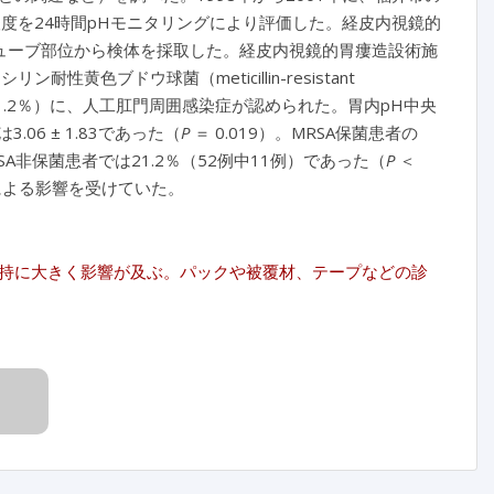
度を24時間pHモニタリングにより評価した。経皮内視鏡的
ューブ部位から検体を採取した。経皮内視鏡的胃瘻造設術施
黄色ブドウ球菌（meticillin-resistant
21.2％）に、人工肛門周囲感染症が認められた。胃内pH中央
.06 ± 1.83であった（
P
＝ 0.019）。MRSA保菌患者の
A非保菌患者では21.2％（52例中11例）であった（
P
＜
無による影響を受けていた。
持に大きく影響が及ぶ。パックや被覆材、テープなどの診