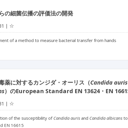
らの細菌伝播の評価法の開発
☆
31
ent of a method to measure bacterial transfer from hands
毒薬に対するカンジダ・オーリス（
Candida auris
ns
）のEuropean Standard EN 13624・EN 
☆
31
tion of the susceptibility of
Candida auris
and
Candida albicans
to
nd EN 16615