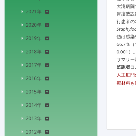
大滝病院
2021年
胃瘻造設
行患者の2
2020年
Staphylo
値は感染患
2019年
66.7
2018年
0.00
サマリー
2017年
監訳者コ
人工肛門
2016年
療材料も
2015年
2014年
2013年
2012年