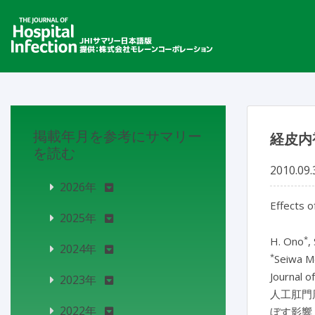
掲載年月を参考にサマリー
経皮内
を読む
2010.09.
2026年
Effects o
2025年
*
H. Ono
,
2024年
*
Seiwa Me
Journal o
2023年
人工肛門
2022年
ぼす影響