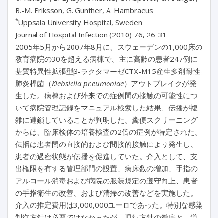
B.-M. Eriksson, G. Gunther, A. Hambraeus
*
Uppsala University Hospital, Sweden
Journal of Hospital Infection (2010) 76, 26-31
2005年5月から2007年8月に、スウェーデンの1,000床の
教育病院の30を超える病棟で、主に高齢の患者247例に
基質特異性拡張型β-ラクタマーゼCTX-M15産生多剤耐性
肺炎桿菌（
Klebsiella pneumoniae
）アウトブレイクが発
生した。病棟および外来での症例間の接触の可能性につ
いて病院管理記録をマニュアル検索した結果、伝播が複
雑に連鎖していることが判明した。糞便スクリーニング
からは、臨床検体の培養検査の2倍の症例が特定された。
伝播は患者間の直接的および間接的接触により発生し、
患者の過密状態が伝播を促進していた。介入として、支
出権限を有する管理部門の設置、病床数の増加、手指の
アルコール消毒および病院の服装規定の遵守向上、患者
の手指衛生の改善、および清掃の改善などを実施した。
介入の推定費用は3,000,000ユーロであった。特別な感染
制御方針は必要ではなかったが、現行方針の徹底と、遵