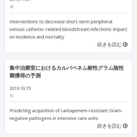
☆
Interventions to decrease short-term peripheral
venous catheter-related bloodstream infections: impact
on incidence and mortality
続きを読む
集中治療室におけるカルバペネム耐性グラム陰性
菌獲得の予測
2019.10.15
☆
Predicting acquisition of carbapenem-resistant Gram-
negative pathogens in intensive care units
続きを読む