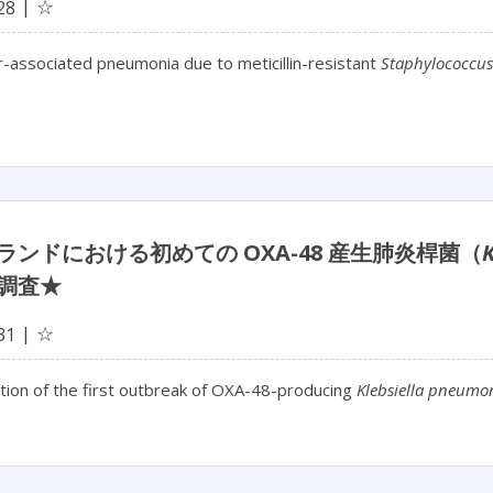
☆
28
r-associated pneumonia due to meticillin-resistant
Staphylococcus
ランドにおける初めての OXA-48 産生肺炎桿菌（
調査★
☆
31
tion of the first outbreak of OXA-48-producing
Klebsiella pneumo