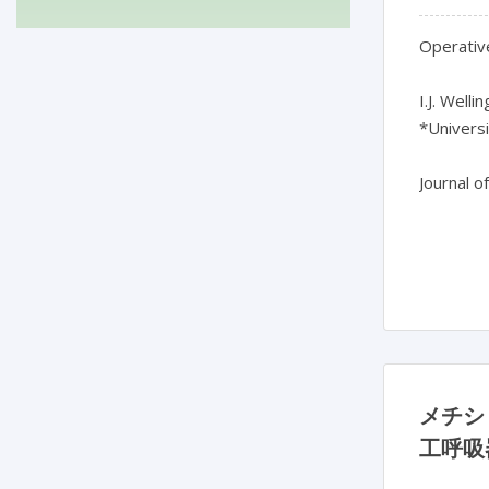
Operative
I.J. Welli
*Universi
Journal o
メチシリ
工呼吸