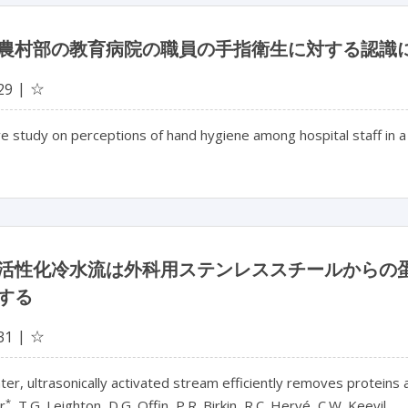
農村部の教育病院の職員の手指衛生に対する認識
☆
29
ve study on perceptions of hand hygiene among hospital staff in a r
活性化冷水流は外科用ステンレススチールからの
する
☆
31
ter, ultrasonically activated stream efficiently removes proteins 
*
r
, T.G. Leighton, D.G. Offin, P.R. Birkin, R.C. Hervé, C.W. Keevil