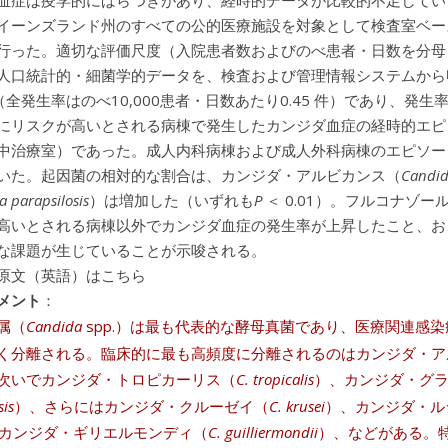
血症は疫学的にばらつきがあり、経時的データが比較的不足している
イーンズランド州のすべての公的医療施設を対象として検査室ベー
行った。適切な評価尺度（入院患者数およびのべ患者・日数を分母
人口統計的・細菌学的データを、検査および管理情報システムから収
件（全発生率はのべ10,000患者・日数あたり0.45 件）であり、発
にリスクが高いとされる病棟で発生したカンジダ血症の経時的エピ
中治療室）であった。成人内科病棟および成人外科病棟のエピソード
いた。起因菌の相対的な割合は、カンジダ・アルビカンス（
Candid
 parapsilosis
）は増加した（いずれも
P
＜ 0.01）。フルコナゾ
高いとされる病棟以外でカンジダ血症の発生率が上昇したこと、お
な課題が生じていることが示唆される。
原文（英語）はこちら
メント
：
属（
Candida
spp.）は最も代表的な酵母真菌であり、医療関連感
く分離される。臨床的に最も高頻度に分離されるのはカンジダ・ア
次いでカンジダ・トロピカーリス（
C. tropicalis
）、カンジダ・グ
sis
）、さらにはカンジダ・クルーゼイ（
C. krusei
）、カンジダ・ル
カンジダ・ギリエルモンディ（
C. guilliermondii
）、などがある。