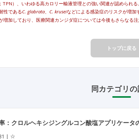
ition；TPN）、いわゆる高カロリー輸液管理との強い関連が認め
耐性である
C. glabrata
、
C. krusei
などによる感染症のリスクが増加
が増加しており、医療関連カンジダ症については今後もさらなる注
トップに戻る
同カテゴリの
率：クロルヘキシジングルコン酸塩アプリケータ
☆
31