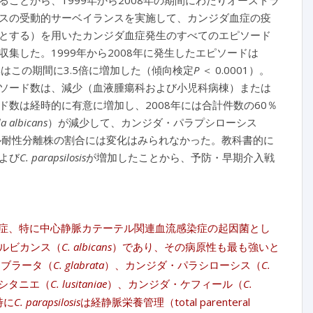
ことから、1999年から2008年の期間にわたりオーストラ
スの受動的サーベイランスを実施して、カンジダ血症の疫
とする）を用いたカンジダ血症発生のすべてのエピソード
集した。1999年から2008年に発生したエピソードは
生率はこの期間に3.5倍に増加した（傾向検定
P
＜ 0.0001）。
ソード数は、減少（血液腫瘍科および小児科病棟）または
数は経時的に有意に増加し、2008年には合計件数の60％
a albicans
）が減少して、カンジダ・パラプシローシス
ール耐性分離株の割合には変化はみられなかった。教科書的に
よび
C. parapsilosis
が増加したことから、予防・早期介入戦
染症、特に中心静脈カテーテル関連血流感染症の起因菌とし
ルビカンス（
C. albicans
）であり、その病原性も最も強いと
ラブラータ（
C. glabrata
）、カンジダ・パラシローシス（
C.
シタニエ（
C. lusitaniae
）、カンジダ・ケフィール（
C.
特に
C. parapsilosis
は経静脈栄養管理（total parenteral