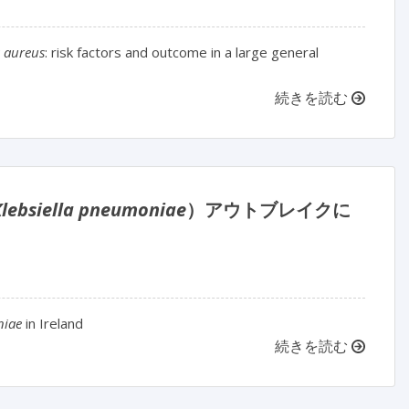
 aureus
: risk factors and outcome in a large general
続きを読む
Klebsiella pneumoniae
）アウトブレイクに
niae
in Ireland
続きを読む