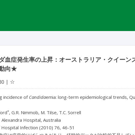
ダ血症発生率の上昇：オーストラリア・クイーンズラ
動向★
☆
30
g incidence of
Candida
emia: long-term epidemiological trends, 
*
ford
, G.R. Nimmob, M. Tilse, T.C. Sorrell
 Alexandra Hospital, Australia
f Hospital Infection (2010) 76, 46-51