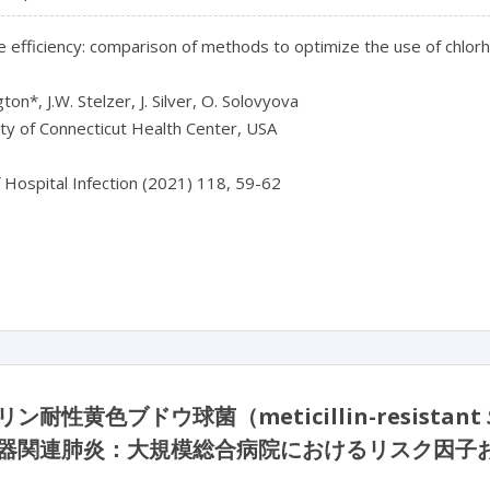
 efficiency: comparison of methods to optimize the use of chlorhe
ngton*, J.W. Stelzer, J. Silver, O. Solovyova

ty of Connecticut Health Center, USA

f Hospital Infection (2021) 118, 59-62

ン耐性黄色ブドウ球菌（meticillin-resistant
器関連肺炎：大規模総合病院におけるリスク因子