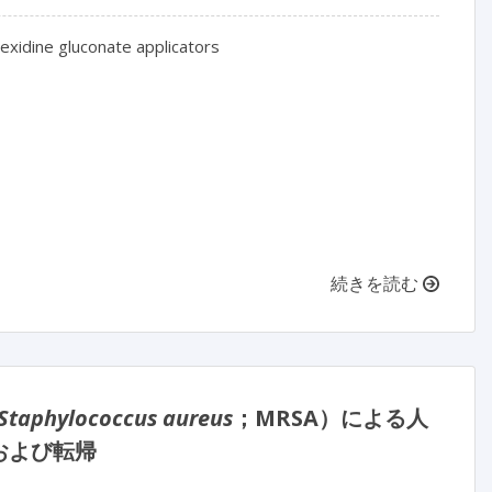
xidine gluconate applicators

続きを読む
Staphylococcus aureus
；MRSA）による人
および転帰