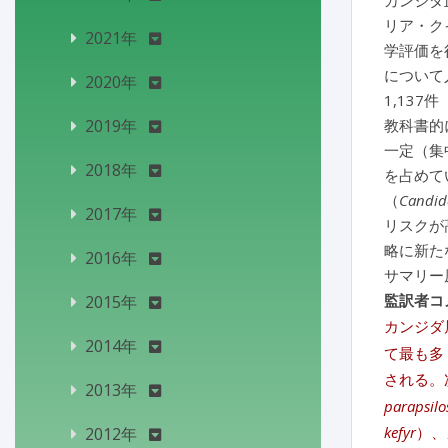
カンジダ
リア・ク
2021年
学評価を
について
2020年
1,137
2019年
教科書的
一定（集
2018年
を占めて
（
Candida
2017年
リスクが
略に新た
2016年
サマリー
監訳者コ
2015年
カンジダ
2014年
て最も多
される。
2013年
parapsilo
kefyr
）、
2012年