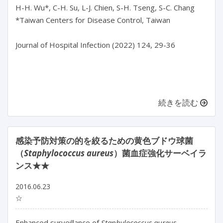
H-H. Wu*, C-H. Su, L-J. Chien, S-H. Tseng, S-C. Chang

*Taiwan Centers for Disease Control, Taiwan

Journal of Hospital Infection (2022) 124, 29-36

続きを読む
感染予防対策の的を絞るための黄色ブドウ球菌
（
Staphylococcus aureus
）菌血症強化サーベイラ
ンス★★
2016.06.23
☆
Enhanced surveillance of
Staphylococcus aureus