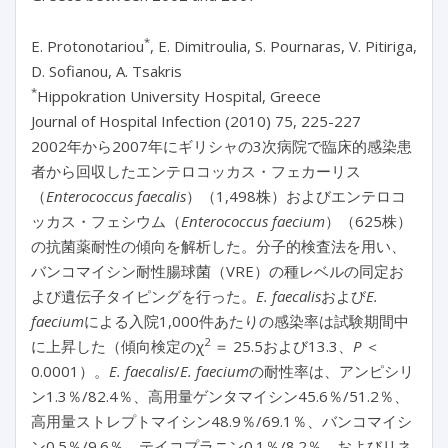
*
E. Protonotariou
, E. Dimitroulia, S. Pournaras, V. Pitiriga,
D. Sofianou, A. Tsakris
*
Hippokration University Hospital, Greece
Journal of Hospital Infection (2010) 75, 225-227
2002年から2007年にギリシャの3次病院で臨床的感染患
者から回収したエンテロコッカス・フェカーリス
（
Enterococcus faecalis
）（1,498株）およびエンテロコ
ッカス・フェシウム（
Enterococcus faecium
）（625株）
の抗菌薬耐性の傾向を解析した。分子的検査法を用い、
バンコマイシン耐性腸球菌（VRE）の種レベルの同定お
よび遺伝子タイピングを行った。
E. faecalis
および
E.
faecium
による入院1,000件あたりの感染率は試験期間中
2
に上昇した（傾向検定のχ
＝ 25.5および13.3、
P
＜
0.0001）。
E. faecalis
/
E. faecium
の耐性率は、アンピシリ
ン1.3％/82.4％、高用量ゲンタマイシン45.6％/51.2％、
高用量ストレプトマイシン48.9％/69.1％、バンコマイシ
ン0.5％/9.6％、テイコプラニン0.1％/8.2％、およびリネ