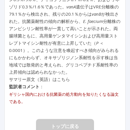
ゾリド0.3％/1.6％であった。
vanA
遺伝子はVRE分離株の
79.1％から検出され、残りの20.1％からは
vanB
が検出さ
れた。抗菌薬耐性の傾向の解析から、
E. faecium
分離株の
アンピシリン耐性率が一貫して高いことが示された。両
腸球菌ともに、高用量ゲンタマイシンおよび高用量スト
レプトマイシン耐性が有意に上昇していた（
P
＜
0.0001）。このような注意を喚起すべき傾向がみられる
にもかかわらず、オキサゾリジノン系耐性を示す株は当
地域では散発的と考えられ、グリコペプチド系耐性率の
上昇傾向は認められなかった。
サマリー原文（英語）はこちら
監訳者コメント
：
ギリシャ国内における抗菌薬の処方動向を知りたくなる論文
である。
トップに戻る