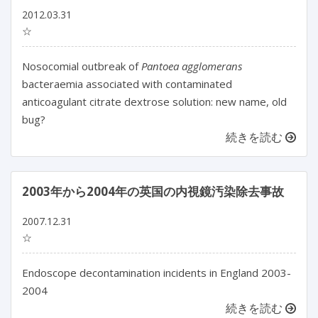
2012.03.31
☆
Nosocomial outbreak of
Pantoea agglomerans
bacteraemia associated with contaminated
anticoagulant citrate dextrose solution: new name, old
bug?
続きを読む
2003年から2004年の英国の内視鏡汚染除去事故
2007.12.31
☆
Endoscope decontamination incidents in England 2003-
2004
続きを読む