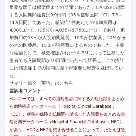
重要な因子は感染症までの期間であった。HA-BSIに起因
する入院期間延長は9.9日間（95％信頼区間［CI］7.8～
11.9日間）であった。感染症1件あたりの追加費用は
4,900ユーロ（95％CI 4,035～5,750ユーロ）であり、追
加費用の58％が入院期間延長、10％が抗菌薬、10％がそ
の他の医薬品、15％が診療費によるものであった。主要
な結論として、検査確認されたHA-BSIによって生存した
患者でも入院期間が10日間にわたって延長し、この推計
には感染症までの期間の因子が重要な影響を及ぼしてい
た。
サマリー原文（英語）はこちら
監訳者コメント
：
ベルギーでは、すべての退院患者に関する入院記録をまとめ
た病院臨床データベース（Hospital Clinical Database；
HCD）、病院が保険支払機関へ請求した入院費をまとめる病
院財務データベース（Hospital Financial Database；HFD）
があり、HCDとHFDを突き合せることによって、たとえば急