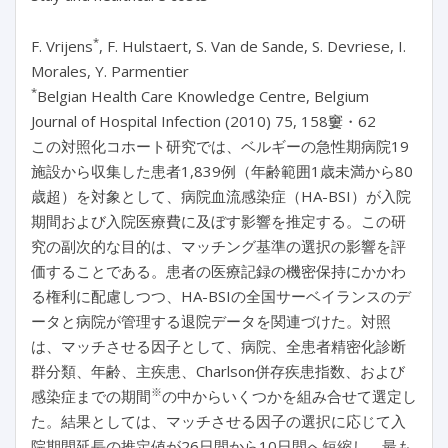
*
F. Vrijens
, F. Hulstaert, S. Van de Sande, S. Devriese, I.
Morales, Y. Parmentier
*
Belgian Health Care Knowledge Centre, Belgium
Journal of Hospital Infection (2010) 75, 158窶・62
この対照化コホート研究では、ベルギーの急性期病院19
施設から収集した患者1,839例（年齢範囲1歳未満から80
歳超）を対象として、病院血流感染症（HA-BSI）が入院
期間および入院医療費に及ぼす影響を推定する。この研
究の副次的な目的は、マッチング基準の選択の影響を評
価することである。患者の医療記録の機密保持にかかわ
る権利に配慮しつつ、HA-BSIの全国サーベイランスのデ
ータと病院が管理する退院データを関連づけた。対照
は、マッチさせる因子として、病院、全患者精密化診断
群分類、年齢、主疾患、Charlson併存疾患指数、および
※
感染症までの期間
の中からいくつかを組み合せて選定し
た。結果としては、マッチさせる因子の選択に応じて入
院期間延長の推定値が26日間から10日間へ短縮し、最も