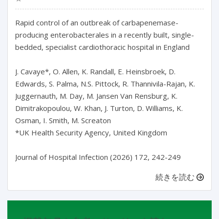
Rapid control of an outbreak of carbapenemase-
producing enterobacterales in a recently built, single-
bedded, specialist cardiothoracic hospital in England

J. Cavaye*, O. Allen, K. Randall, E. Heinsbroek, D. 
Edwards, S. Palma, N.S. Pittock, R. Thannivila-Rajan, K. 
Juggernauth, M. Day, M. Jansen Van Rensburg, K. 
Dimitrakopoulou, W. Khan, J. Turton, D. Williams, K. 
Osman, I. Smith, M. Screaton

*UK Health Security Agency, United Kingdom

Journal of Hospital Infection (2026) 172, 242-249
続きを読む