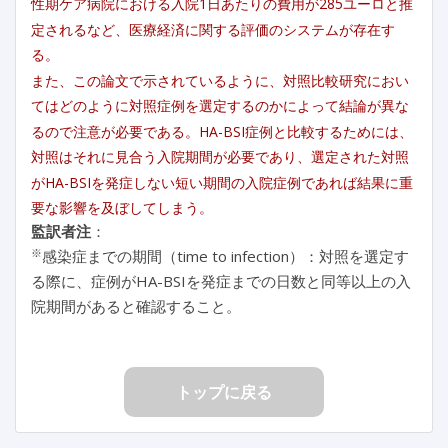
性期ケア病院における入院1日あたりの費用が285ユーロと推
定されるなど、医療経済に関する評価のシステムが存在す
る。
また、この論文で示されているように、対照比較研究におい
てはどのように対照症例を選定するのかによって結論が異な
るので注意が必要である。HA-BSI症例と比較するためには、
対照はそれに見合う入院期間が必要であり、選定された対照
がHA-BSIを発症しない短い期間の入院症例であれば結果に重
要な影響を及ぼしてしまう。
監訳者注
：
※
感染症までの期間（time to infection）：対照を選定す
る際に、症例がHA-BSIを発症までの日数と同等以上の入
院期間があると確認すること。
トップに戻る