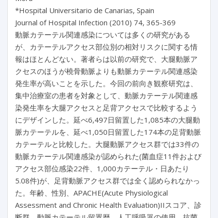
*Hospital Universitario de Canarias, Spain
Journal of Hospital Infection (2010) 74, 365-369
動脈カテーテル関連感染については多くの研究がある
が、カテーテルアクセス部位別の相対リスクに関する情
報はほとんどない。著者らは以前の研究で、大腿動脈ア
クセスのほうが橈骨動脈よりも動脈カテーテル関連感染
発生率が高いことを示した。今回の前向き観察研究は、
集中治療室の患者を対象として、動脈カテーテル関連感
染発生率を大腿アクセスと足背アクセスで比較するよう
にデザインした。延べ6,497日留置した1,085本の大腿動
脈カテーテルを、延べ1,050日留置した174本の足背動脈
カテーテルと比較した。大腿動脈アクセス群では33件の
動脈カテーテル関連感染が認められた(菌血症11件および
アクセス部位感染22件、1,000カテーテル・日あたり
5.08件)が、足背動脈アクセス群では全く認められなかっ
た。年齢、性別、APACHE(Acute Physiological
Assessment and Chronic Health Evaluation)IIスコア、診
断群、動脈カテーテル留置歴、人工呼吸器の使用、抗菌