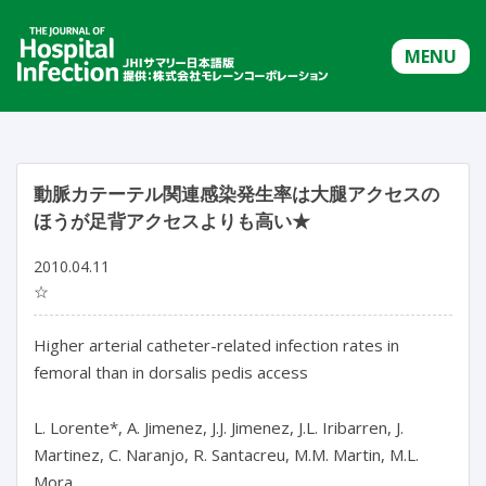
MENU
動脈カテーテル関連感染発生率は大腿アクセスの
ほうが足背アクセスよりも高い★
2010.04.11
☆
Higher arterial catheter-related infection rates in
femoral than in dorsalis pedis access
L. Lorente*, A. Jimenez, J.J. Jimenez, J.L. Iribarren, J.
Martinez, C. Naranjo, R. Santacreu, M.M. Martin, M.L.
Mora