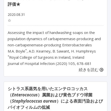
評価★
2020.08.31
☆
Assessing the impact of handwashing soaps on the
population dynamics of carbapenemase-producing and
non-carbapenemase-producing Enterobacterales
*
M.A. Boyle
, A.D. Kearney, B. Sawant, H. Humphreys
*
Royal College of Surgeons in Ireland, Ireland
Journal of Hospital Infection (2020) 105, 678-681
続きを読む
シトラス系蒸気を用いたエンテロコッカス
（
Enterococcus
）属菌および黄色ブドウ球菌
（
Staphylococcus aureus
）による表面汚染および
バイオフィルムの低減