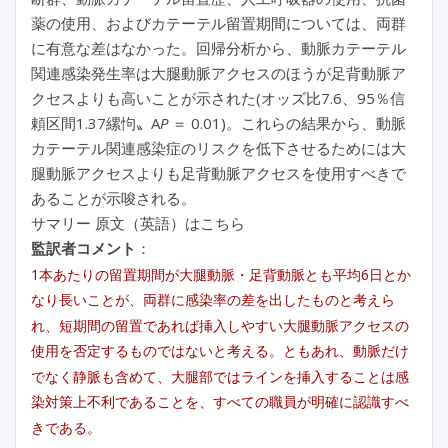
薬の使用、およびカテーテル留置期間については、両群
に有意な差はなかった。回帰分析から、動脈カテーテル
関連感染発生率は大腿動脈アクセスのほうが足背動脈ア
クセスよりも高いことが示された(オッズ比7.6、95％信
頼区間1.37縲怐〟A
P
＝ 0.01)。これらの結果から、動脈
カテーテル関連感染症のリスクを低下させるためには大
腿動脈アクセスよりも足背動脈アクセスを使用すべきで
あることが示唆される。
サマリー 原文（英語）はこちら
監訳者コメント
：
1本あたりの留置期間が大腿動脈・足背動脈とも平均6日とか
なり長いことが、両群に感染率の差を出したものと考えら
れ、短期間の留置であれば挿入しやすい大腿動脈アクセスの
使用を否定するものではないと考える。ともあれ、動脈だけ
でなく静脈も含めて、大腿部ではラインを挿入することは感
染対策上不利であることを、すべての職員が明確に認識すべ
きである。