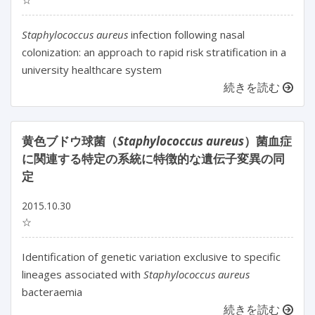
Staphylococcus aureus
infection following nasal
colonization: an approach to rapid risk stratification in a
university healthcare system
続きを読む
黄色ブドウ球菌（
Staphylococcus aureus
）菌血症
に関連する特定の系統に特徴的な遺伝子変異の同
定
2015.10.30
☆
Identification of genetic variation exclusive to specific
lineages associated with
Staphylococcus aureus
bacteraemia
続きを読む