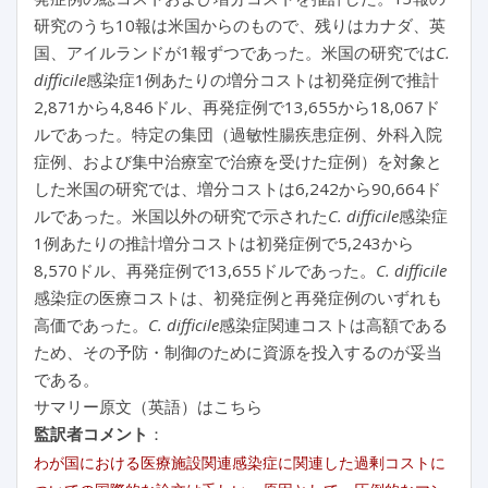
研究のうち10報は米国からのもので、残りはカナダ、英
国、アイルランドが1報ずつであった。米国の研究では
C.
difficile
感染症1例あたりの増分コストは初発症例で推計
2,871から4,846ドル、再発症例で13,655から18,067ド
ルであった。特定の集団（過敏性腸疾患症例、外科入院
症例、および集中治療室で治療を受けた症例）を対象と
した米国の研究では、増分コストは6,242から90,664ド
ルであった。米国以外の研究で示された
C. difficile
感染症
1例あたりの推計増分コストは初発症例で5,243から
8,570ドル、再発症例で13,655ドルであった。
C. difficile
感染症の医療コストは、初発症例と再発症例のいずれも
高価であった。
C. difficile
感染症関連コストは高額である
ため、その予防・制御のために資源を投入するのが妥当
である。
サマリー原文（英語）はこちら
監訳者コメント
：
わが国における医療施設関連感染症に関連した過剰コストに