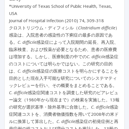
*University of Texas School of Public Health, Texas,
USA
Journal of Hospital Infection (2010) 74, 309-318
クロストリジウム・ディフィシル（
Clostridium difficile
）
感染は、入院患者の感染性の下痢症の最多の原因であ
る。
C. difficile
感染症によって入院期間の延長、再入院、
臨床検査、および投薬が必要となるため、患者の医療費
は増加する。しかし、医療制度の中での
C. difficile
感染症
のコストについては明らかではない。この研究の目的
は、
C. difficile
感染症の医療コストを明らかにすることを
目的とした現在入手可能な研究についてのシステマティ
ックレビューを行い、その概要をまとめることである。
C. difficile
感染症関連コストを調査した研究のピアレビュ
ー論文（1980年から現在まで）の検索を実施した。13報
の研究が選択基準・除外基準に合致した。
C. difficile
感染
症関連コストを、消費者物価指数を用いて2008年の米ド
ルに換算して算出した。
C. difficile
感染症の初発症例と再
発症例の総コストおよび増分コストを推計した。13報の