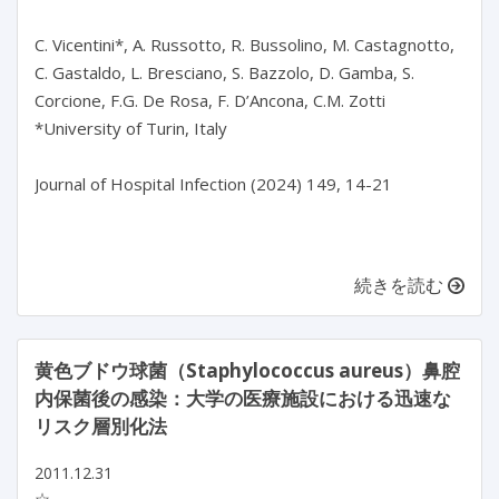
C. Vicentini*, A. Russotto, R. Bussolino, M. Castagnotto, 
C. Gastaldo, L. Bresciano, S. Bazzolo, D. Gamba, S. 
Corcione, F.G. De Rosa, F. D’Ancona, C.M. Zotti

*University of Turin, Italy

Journal of Hospital Infection (2024) 149, 14-21

続きを読む
黄色ブドウ球菌（Staphylococcus aureus）鼻腔
内保菌後の感染：大学の医療施設における迅速な
リスク層別化法
2011.12.31
☆