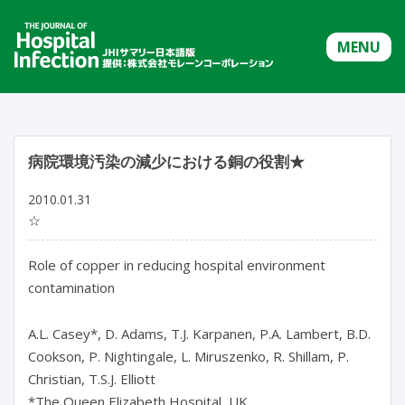
MENU
病院環境汚染の減少における銅の役割★
2010.01.31
☆
Role of copper in reducing hospital environment
contamination
A.L. Casey*, D. Adams, T.J. Karpanen, P.A. Lambert, B.D.
Cookson, P. Nightingale, L. Miruszenko, R. Shillam, P.
Christian, T.S.J. Elliott
*The Queen Elizabeth Hospital, UK