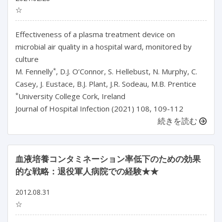
☆
Effectiveness of a plasma treatment device on
microbial air quality in a hospital ward, monitored by
culture
*
M. Fennelly
, D.J. O’Connor, S. Hellebust, N. Murphy, C.
Casey, J. Eustace, B.J. Plant, J.R. Sodeau, M.B. Prentice
*
University College Cork, Ireland
Journal of Hospital Infection (2021) 108, 109-112
続きを読む
血液培養コンタミネーション率低下のための効果
的な戦略：退役軍人病院での経験★★
2012.08.31
☆