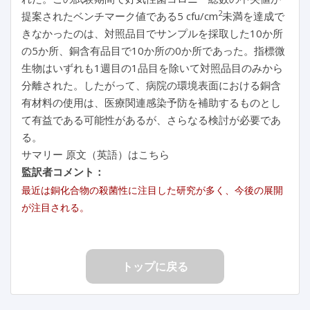
2
提案されたベンチマーク値である5 cfu/cm
未満を達成で
きなかったのは、対照品目でサンプルを採取した10か所
の5か所、銅含有品目で10か所の0か所であった。指標微
生物はいずれも1週目の1品目を除いて対照品目のみから
分離された。したがって、病院の環境表面における銅含
有材料の使用は、医療関連感染予防を補助するものとし
て有益である可能性があるが、さらなる検討が必要であ
る。
サマリー 原文（英語）はこちら
監訳者コメント：
最近は銅化合物の殺菌性に注目した研究が多く、今後の展開
が注目される。
トップに戻る