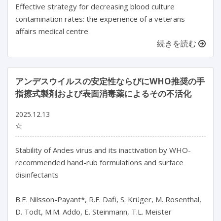
Effective strategy for decreasing blood culture
contamination rates: the experience of a veterans
affairs medical centre
続きを読む
アンデスウイルスの安定性ならびにWHO推奨の手
指擦式製剤および表面消毒薬によるその不活化
2025.12.13
☆
Stability of Andes virus and its inactivation by WHO-
recommended hand-rub formulations and surface 
disinfectants

B.E. Nilsson-Payant*, R.F. Dafi, S. Krüger, M. Rosenthal, 
D. Todt, M.M. Addo, E. Steinmann, T.L. Meister
