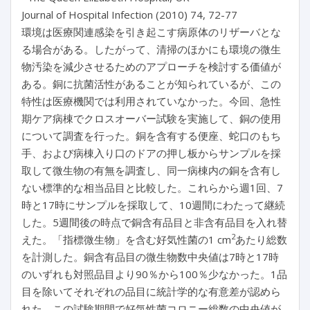
Journal of Hospital Infection (2010) 74, 72-77
環境は医療関連感染を引き起こす病原体のリザーバとな
る場合がある。したがって、清掃のほかにも環境の微生
物汚染を減少させるためのアプローチを検討する価値が
ある。銅に抗菌活性があることが知られているが、この
特性は医療機関では利用されていなかった。今回、急性
期ケア病棟でクロスオーバー試験を実施して、銅の使用
について調査を行った。銅を含有する便座、蛇口のもち
手、および病棟入り口のドアの押し板からサンプルを採
取して微生物の有無を調査し、同一病棟内の銅を含有し
ない標準的な相当品目と比較した。これらから週1回、7
時と17時にサンプルを採取して、10週間にわたって継続
した。5週間後の時点で銅含有品目と非含有品目を入れ替
2
えた。「指標微生物」を含む好気性菌の1 cm
あたり総数
を計測した。銅含有品目の微生物数中央値は7時と17時
のいずれも対照品目より90％から100％少なかった。1品
目を除いてそれぞれの品目に統計学的な有意差が認めら
れた。この試験期間で好気性菌コロニー総数の中央値が