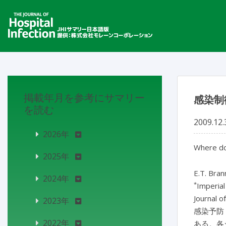
掲載年月を参考にサマリー
感染制
を読む
2009.12.
2026年
Where doe
2025年
E.T. Bran
2024年
*
Imperial
Journal o
2023年
感染予防
2022年
ある。各