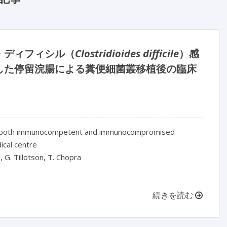
・ディフィシル（
Clostridioides difficile
）感
した停留浣腸による糞便細菌叢移植後の臨床
ma in both immunocompetent and immunocompromised
ical centre
n, G. Tillotson, T. Chopra
続きを読む