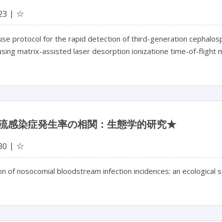
☆
23
se protocol for the rapid detection of third-generation cephalos
using matrix-assisted laser desorption ionizatione time-of-fligh
流感染症発生率の相関：生態学的研究★
☆
30
on of nosocomial bloodstream infection incidences: an ecological 