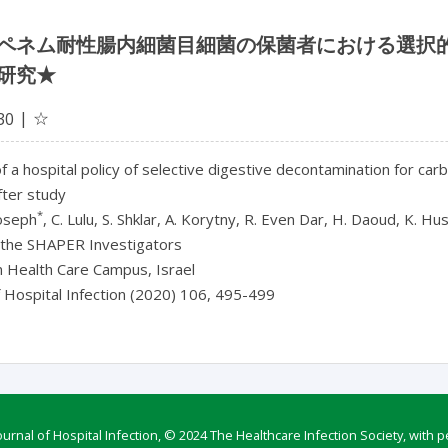
ペネム耐性腸内細菌目細菌の保菌者における選択
研究★
☆
30
of a hospital policy of selective digestive decontamination for c
fter study
*
oseph
, C. Lulu, S. Shklar, A. Korytny, R. Even Dar, H. Daoud, K. Hu
f the SHAPER Investigators
Health Care Campus, Israel
f Hospital Infection (2020) 106, 495-499
rnal of Hospital Infection, © 2024 The Healthcare Infection Society, with p