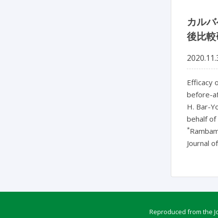
カルバ
後比較
2020.11.
Efficacy 
before-a
H. Bar-Y
behalf o
*
Rambam 
Journal o
Reproduced from the Jou