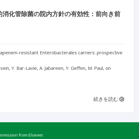
的消化管除菌の院内方針の有効性：前向き前
arbapenem-resistant Enterobacterales carriers: prospective
ssein, Y. Bar-Lavie, A. Jabareen, Y. Geffen, M. Paul, on
続きを読む
ermission from Elsevier.