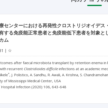
療センターにおける再発性クロストリジオイデス
有する免疫能正常患者と免疫能低下患者を対象と
カム
☆
31
 outcomes after faecal microbiota transplant by retention ene
with recurrent
Clostridioides difficile
infections at an academic med
*
lkele
, J. Polistico, A. Sandhu, R. Awali, A. Krishna, S. Chandramoha
ty of Mississippi Medical Center, USA
f Hospital Infection (2020) 106, 643-648