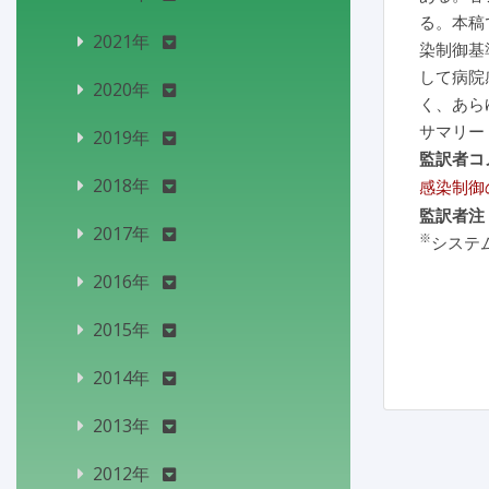
る。本稿
2021年
染制御基
して病院
2020年
く、あら
サマリー
2019年
監訳者コ
2018年
感染制御
監訳者注
2017年
※
システ
2016年
2015年
2014年
2013年
2012年