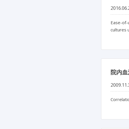
2016.06.
Ease-of-u
cultures 
院内血
2009.11.
Correlati