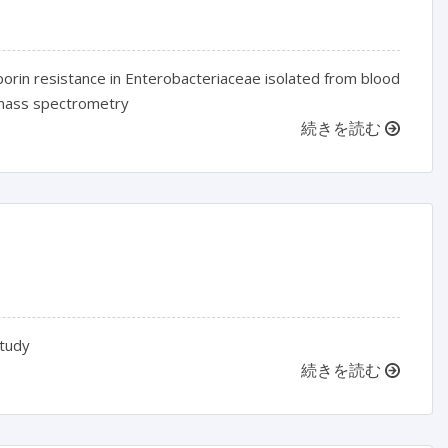
porin resistance in Enterobacteriaceae isolated from blood
t mass spectrometry
続きを読む
study
続きを読む