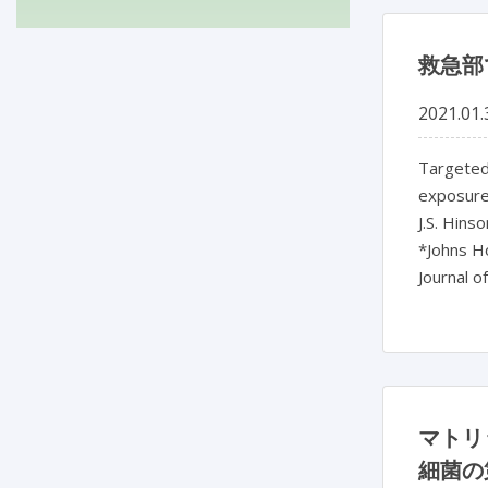
救急部
2021.01.
Targeted 
exposure
J.S. Hins
*Johns Ho
Journal o
マトリ
細菌の