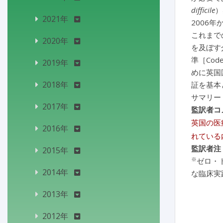
difficile
）
2021年
2006
これまでの
2020年
を及ぼす
準［Co
2019年
めに英国
2018年
証を基本
サマリー
2017年
監訳者コ
英国の医
2016年
れている
監訳者注
2015年
※
ゼロ・
2014年
な臨床実
2013年
2012年