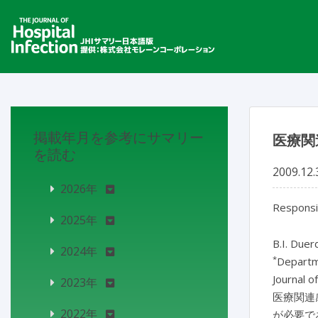
掲載年月を参考にサマリー
医療関
を読む
2009.12.
2026年
Responsib
2025年
B.I. Duer
2024年
*
Departm
Journal o
2023年
医療関連
2022年
が必要で