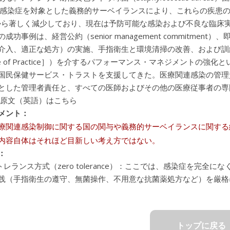
感染症を対象とした義務的サーベイランスにより、これらの疾患の症
年から著しく減少しており、現在は予防可能な感染および不良な臨床
成功事例は、経営公約（senior management commitm
介入、適正な処方）の実施、手指衛生と環境清掃の改善、および訓
de of Practice］）を介するパフォーマンス・マネジメント
国民保健サービス・トラストを支援してきた。医療関連感染の管理
とした管理者責任と、すべての医師およびその他の医療従事者の専
 原文（英語）はこちら
メント：
療関連感染制御に関する国の関与や義務的サーベイランスに関する
内容自体はそれほど目新しい考え方ではない。
：
トレランス方式（zero tolerance）：ここでは、感染症を完
践（手指衛生の遵守、無菌操作、不用意な抗菌薬処方など）を厳格
トップに戻る