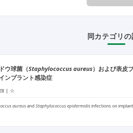
同カテゴリの
ドウ球菌（
Staphylococcus aureus
）および表皮
インプラント感染症
☆
28
coccus aureus
and
Staphylococcus epidermidis
infections on implan