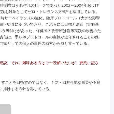
例数はそれぞれのピークであった2003～2004年および
※
実践を対象としてゼロ・トレランス方式
を採用している。
ent）、即時サーベイランスの強化、臨床プロトコール（大きな影響
練・監査に基づいており、これらには目標と法律（実施基
の強化という裏付けがあった。保健省の改善班は臨床実践の改善のた
責任は、手順やプロトコールの実施が遵守されることの保
門家としての個人の責任の両方から成り立っている。
総説。それに興味ある方はご一読願いたいが、要約に記さ
全になくすことを目指すのではなく、予防・回避可能な感染や不良
に排除する方針を称している。