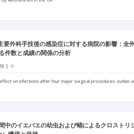
の主要外科手技後の感染症に対する病院の影響：全
る件数と成績の関係の分析
☆
26
effect on infections after four major surgical procedures: outlier
間中のイエバエの幼虫および蛹によるクロストリ