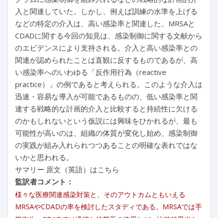
入と関連していた。しかし、例えば訓練の水準を上げる
などの特定の介入は、高い感染率と関連した。MRSAと
CDADに関する今回の知見は、感染制御に関する文献から
のエビデンスにより支持される。介入と高い感染率との
関連が認められたことは直観に反するものであるが、高
い感染率へのいわゆる「反作用行為（reactive
practice）」の例であると考えられる。このような介入は
迅速・容易な導入が可能であるものの、低い感染率と関
連する戦略的な計画的介入と比較すると持続性に欠ける
のかもしれないという仮説には興味をひかれるが、最も
可能性が高いのは、組織の体質が変化し始め、感染制御
の実践が組み入れられつつあることの明確な表れではな
いかと思われる。
サマリー 原文（英語）はこちら
監訳者コメント：
様々な医療関連感染対策と、そのアウトカムともいえる
MRSAやCDADの率を検討したスタディである。MRSAでは手