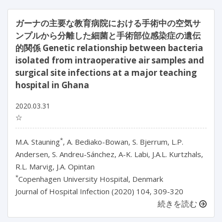
ガーナの主要な教育病院における手術中の空気サ
ンプルから分離した細菌と手術部位感染症の遺伝
的関係 Genetic relationship between bacteria
isolated from intraoperative air samples and
surgical site infections at a major teaching
hospital in Ghana
2020.03.31
☆
*
M.A. Stauning
, A. Bediako-Bowan, S. Bjerrum, L.P.
Andersen, S. Andreu-Sánchez, A-K. Labi, J.A.L. Kurtzhals,
R.L. Marvig, J.A. Opintan
*
Copenhagen University Hospital, Denmark
Journal of Hospital Infection (2020) 104, 309-320
続きを読む