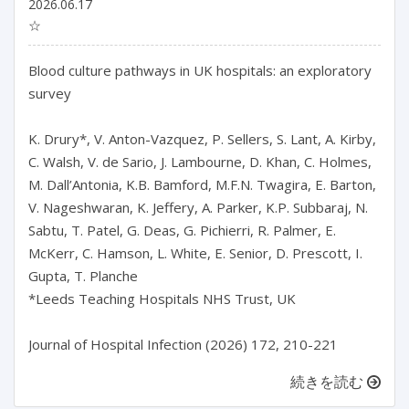
2026.06.17
☆
Blood culture pathways in UK hospitals: an exploratory 
survey

K. Drury*, V. Anton-Vazquez, P. Sellers, S. Lant, A. Kirby, 
C. Walsh, V. de Sario, J. Lambourne, D. Khan, C. Holmes, 
M. Dall’Antonia, K.B. Bamford, M.F.N. Twagira, E. Barton, 
V. Nageshwaran, K. Jeffery, A. Parker, K.P. Subbaraj, N. 
Sabtu, T. Patel, G. Deas, G. Pichierri, R. Palmer, E. 
McKerr, C. Hamson, L. White, E. Senior, D. Prescott, I. 
Gupta, T. Planche

*Leeds Teaching Hospitals NHS Trust, UK

Journal of Hospital Infection (2026) 172, 210-221
続きを読む