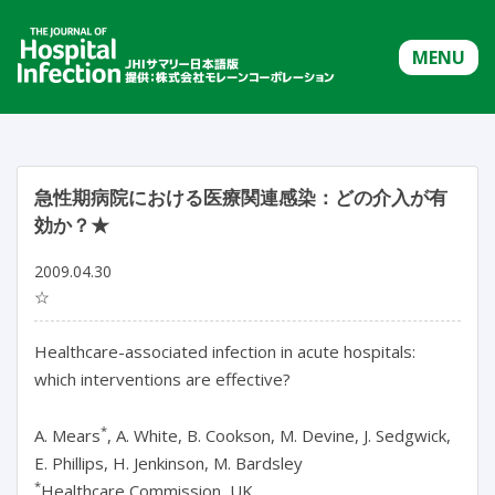
MENU
急性期病院における医療関連感染：どの介入が有
効か？★
2009.04.30
☆
Healthcare-associated infection in acute hospitals:
which interventions are effective?
*
A. Mears
, A. White, B. Cookson, M. Devine, J. Sedgwick,
E. Phillips, H. Jenkinson, M. Bardsley
*
Healthcare Commission, UK