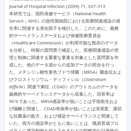
Journal of Hospital Infection (2009) 71, 307-313
本研究では、国民保健サービス（National Health
Service；NHS）の急性期病院における医療関連感染の発
生率に関連する潜在因子を検討した。このために、義務
的サーベイランスデータおよび保健医療委員会
（Healthcare Commission）が利用可能な既存のデータ
を分析し、特製の質問票で補足した。医療関連感染の管
理と制御に関連する重要な要素を対象とした質問票を作
成した。他のデータ源からの追加データの照合を行っ
た。メチシリン耐性黄色ブドウ球菌（MRSA）菌血症およ
びクロストリジウム・ディフィシル（
Clostridium
difficile
）関連下痢症（CDAD）のアウトカムのデータを
義務的サーベイランスデータから収集した。回答率は
90％であった。MRSA感染率が低いことは手指衛生およ
び隔離と関連し、CDAD有病率が低いことは清潔度、適切
な抗菌薬の処方、および感染サーベイランスと関連して
いた。両方の感染率がともに低いことは、職員育成プロ
グラムに感染制御を組み入れるなどの戦略的な計画的介