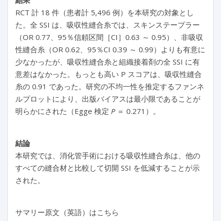
結果
RCT 計 18 件（患者計 5,496 例）を本研究の対象とし
た。全 SSI は、吸収性縫合糸では、スキンステープラー
（OR 0.77、95％信頼区間［CI］0.63 ～ 0.95）、非吸収
性縫合糸（OR 0.62、95％CI 0.39 ～ 0.99）よりも有意に
少なかったが、吸収性縫合糸と組織接着剤の全 SSI に有
意差はなかった。もっとも高い P スコアは、吸収性縫合
糸の 0.91 であった。研究の不均一性を推定するファンネ
ルプロットにより、出版バイアスは最小限であることが
明らかにされた（Egge 検定
P
＝ 0.271）。
結論
本研究では、消化管手術における吸収性縫合糸は、他の
すべての縫合材と比較して切開 SSI を低減することが示
された。
サマリー原文（英語）はこちら