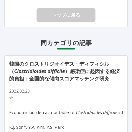
トップに戻る
同カテゴリの記事
韓国のクロストリジオイデス・ディフィシル
（
Clostridioides difficile
）感染症に起因する経済
的負担：全国的な傾向スコアマッチング研究
2022.02.28
☆
Economic burden attributable to
 Clostridioides difficile
 infect
K.J. Son*, Y.A. Kim, Y.S. Park
