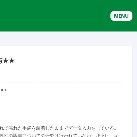
MENU
与★★
oom
れて濡れた手袋を装着したままでデータ入力をしている。
要性の認識についての研究は行われていない。我々は、キ