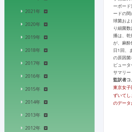
ーボード
2021年
ードの間
球菌およ
2020年
り細菌数
播は、乾
2019年
が、麻酔
2018年
日1回、
の原因菌
2017年
ピュータ
サマリー
2016年
監訳者コ
東京女子
2015年
ずいてし
2014年
のデータ
2013年
2012年