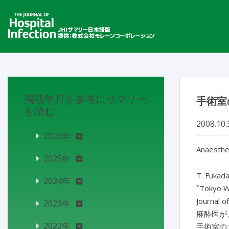
掲載年月を参考にサマリー
手術室
を読む
2008.10.
2026年
Anaesthet
2025年
T. Fukad
2024年
*
Tokyo Wo
Journal o
2023年
麻酔医が
2022年
手術室の