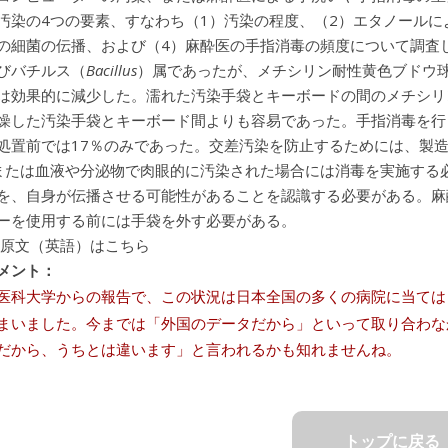
汚染の4つの要素、すなわち（1）汚染の程度、（2）エタノールに
の細菌の伝播、および（4）麻酔医の手指消毒の頻度について調査
びバチルス（
Bacillus
）属であったが、メチシリン耐性黄色ブドウ
は効果的に減少した。濡れた汚染手袋とキーボードの間のメチシリ
燥した汚染手袋とキーボード間よりも容易であった。手指消毒を行っ
処置前では17％のみであった。交差汚染を防止するためには、製
または血液や分泌物で肉眼的に汚染された場合には消毒を実施する
を、自身が伝播させる可能性があることを認識する必要がある。麻
ーを使用する前には手袋を外す必要がある。
 原文（英語）はこちら
メント：
医科大学からの報告で、この状況は日本全国の多くの病院に当ては
まいました。今までは「外国のデータだから」といって取り合わな
だから、うちとは違います」と言われるかも知れませんね。
トップに戻る