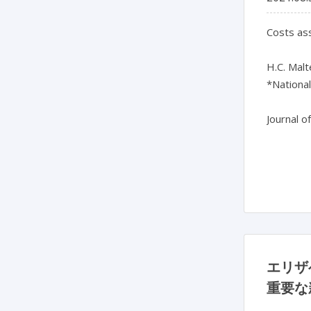
Costs ass
H.C. Malt
*National
Journal o
エリザ
重要な