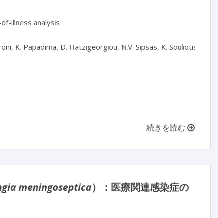
f-illness analysis

ni, K. Papadima, D. Hatzigeorgiou, N.V. Sipsas, K. Souliotis

続きを読む
ngia meningoseptica
）：医療関連感染症の