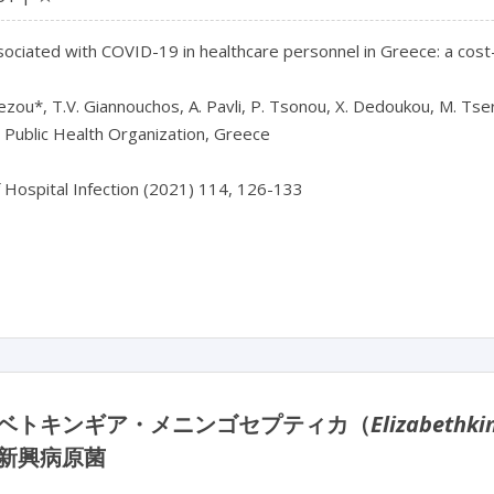
ociated with COVID-19 in healthcare personnel in Greece: a cost-o
ezou*, T.V. Giannouchos, A. Pavli, P. Tsonou, X. Dedoukou, M. Tsero
 Public Health Organization, Greece

f Hospital Infection (2021) 114, 126-133

ベトキンギア・メニンゴセプティカ（
Elizabethki
新興病原菌