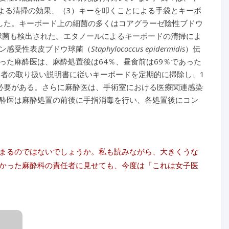
よる清掃の効果、（3）キーを叩くことによる手袋とキーボ
した。キーボード上の細菌の多くはコアグラーゼ陰性ブドウ
球菌も検出された。エタノールによるキーボードの清掃によ
ン感受性表皮ブドウ球菌（
Staphylococcus epidermidis
）伝
た麻酔医は、麻酔処置後は64％、昼食前は69％であった
造者の取り扱い説明書に従いキーボードを定期的に掃除し、1
必要がある。さらに麻酔医は、手術室における医療関連感染
酔医は麻酔処置の前後に手指消毒を行い、各処置後にコン
まるのではないでしょうか。私も読みながら、大きくうな
かった麻酔科の責任者に見せても、今度は「これは女子医