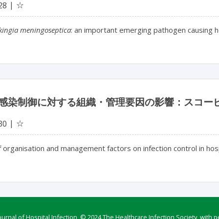
☆
28
kingia meningoseptica
: an important emerging pathogen causing h
感染制御に対する組織・管理要因の影響：スコー
☆
30
 organisation and management factors on infection control in hosp
rnal of Hospital Infection, © 2024 The Healthcare Infection Society, with p