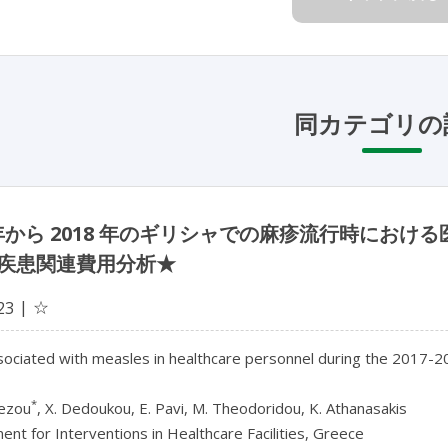
同カテゴリの
7 年から 2018 年のギリシャでの麻疹流行時に
疾患関連費用分析★
☆
23
ociated with measles in healthcare personnel during the 2017-20
*
tezou
, X. Dedoukou, E. Pavi, M. Theodoridou, K. Athanasakis
nt for Interventions in Healthcare Facilities, Greece