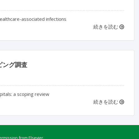
ealthcare-associated infections
続きを読む
ピング調査
itals: a scoping review
続きを読む
ermission from Elsevier.