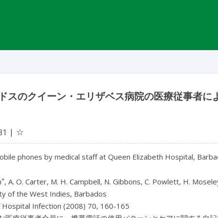
ドスのクイーン・エリザベス病院の医療従事者に
☆
31
bile phones by medical staff at Queen Elizabeth Hospital, Barba
*
h
, A. O. Carter, M. H. Campbell, N. Gibbons, C. Powlett, H. Moseley
ty of the West Indies, Barbados
f Hospital Infection (2008) 70, 160-165