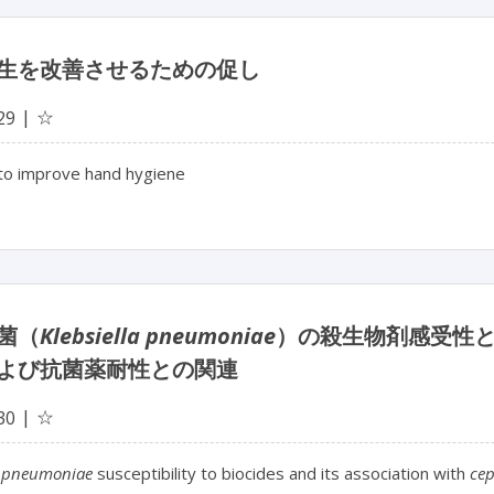
生を改善させるための促し
☆
29
to improve hand hygiene
菌（
Klebsiella pneumoniae
）の殺生物剤感受性
よび抗菌薬耐性との関連
☆
30
a pneumoniae
susceptibility to biocides and its association with
ce