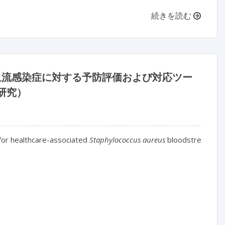
続きを読む
血流感染症に対する予防評価および対応ツー
 研究）
or healthcare-associated 
Staphylococcus aureus
 bloodstream inf