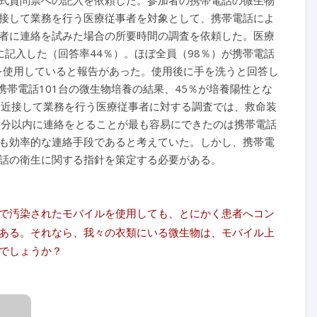
式質問票への記入を依頼した。参加者の携帯電話の微生物
接して業務を行う医療従事者を対象として、携帯電話によ
者に連絡を試みた場合の所要時間の調査を依頼した。医療
に記入した（回答率44％）。ほぼ全員（98％）が携帯電話
を使用していると報告があった。使用後に手を洗うと回答し
携帯電話101台の微生物培養の結果、45％が培養陽性とな
に近接して業務を行う医療従事者に対する調査では、救命装
2分以内に連絡をとることが最も容易にできたのは携帯電話
も効率的な連絡手段であると考えていた。しかし、携帯電
話の衛生に関する指針を策定する必要がある。
で汚染されたモバイルを使用しても、とにかく患者へコン
ある。それなら、我々の衣類にいる微生物は、モバイル上
でしょうか？