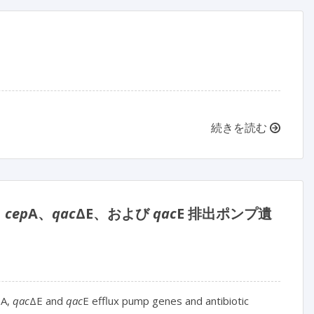
続きを読む
と
cep
A、
qac
ΔE、および
qac
E 排出ポンプ遺
p
A,
qac
ΔE and
qac
E efflux pump genes and antibiotic