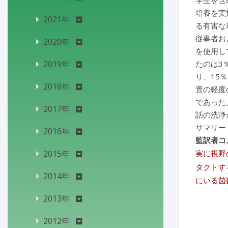
学生を含
培養を実
2021年
る有害な
従事者お
2020年
を使用し
2019年
たのは3
り、15
2018年
置の軽度
であった
2017年
話の洗浄
サマリー
2016年
監訳者コ
2015年
実に視野
タクトす
2014年
にいる菌
2013年
2012年