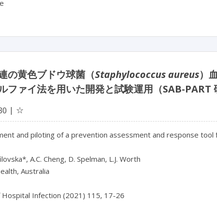
ce
連の黄色ブドウ球菌（
Staphylococcus aureus
）
ルファイ法を用いた開発と試験運用（SAB-PART
☆
30
ent and piloting of a prevention assessment and response tool f
ilovska*, A.C. Cheng, D. Spelman, L.J. Worth

alth, Australia

f Hospital Infection (2021) 115, 17-26
