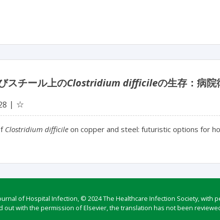
びスチール上の
Clostridium difficile
の生存：病院
☆
28
of
Clostridium difficile
on copper and steel: futuristic options for h
rnal of Hospital Infection, © 2024 The Healthcare Infection Society, with p
d out with the permission of Elsevier, the translation has not been reviewed 