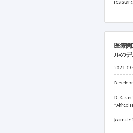
resistan
医療関
ルのデ
2021.09.
Developm
D. Karanf
*Alfred He
Journal o