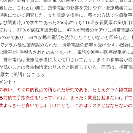
む医療従事者全員に、携帯電話の使用パターンとケアに関する自記
施した。これとは別に、携帯電話の影響を受けやすい医療機器に近
現象について調査した。また電話交換手に、種々の方法で医療従事
よび調査時点で学生であった266名のうち116名が質問票の全項目
ており、67％が病院関連業務に、47％が患者のケア中に携帯電話
％のみであり、53％が携帯電話を洗浄したことがないと回答した。
％でグラム陰性菌が認められた。携帯電話の影響を受けやすい機器
の障害が1件報告されたのみであった。電話交換手が医療従事者に
。携帯電話は医療従事者に広く使用されており、多くの参加者が最
が低いことは微生物汚染のリスクと関連している。病院は、携帯電
 原文（英語）はこちら
メント：
の狭い、ミクロ的視点で語られた研究である。たとえグラム陰性菌
る前後で手指衛生を行っていれば、まったく問題は起きないはずで
数よりきっと多いでしょうけれども、これはリスクとはならないの
トップに戻る