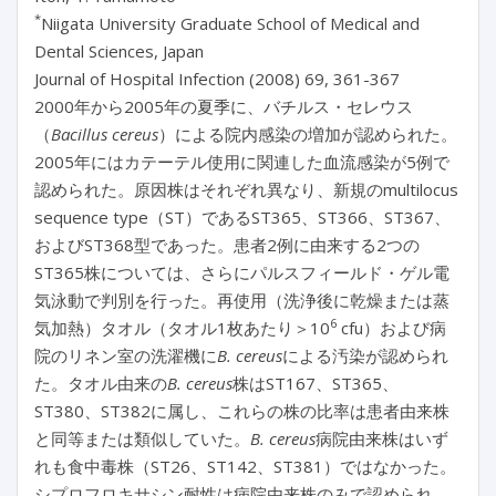
*
Niigata University Graduate School of Medical and
Dental Sciences, Japan
Journal of Hospital Infection (2008) 69, 361-367
2000年から2005年の夏季に、バチルス・セレウス
（
Bacillus cereus
）による院内感染の増加が認められた。
2005年にはカテーテル使用に関連した血流感染が5例で
認められた。原因株はそれぞれ異なり、新規のmultilocus
sequence type（ST）であるST365、ST366、ST367、
およびST368型であった。患者2例に由来する2つの
ST365株については、さらにパルスフィールド・ゲル電
気泳動で判別を行った。再使用（洗浄後に乾燥または蒸
6
気加熱）タオル（タオル1枚あたり＞10
cfu）および病
院のリネン室の洗濯機に
B. cereus
による汚染が認められ
た。タオル由来の
B. cereus
株はST167、ST365、
ST380、ST382に属し、これらの株の比率は患者由来株
と同等または類似していた。
B. cereus
病院由来株はいず
れも食中毒株（ST26、ST142、ST381）ではなかった。
シプロフロキサシン耐性は病院由来株のみで認められ