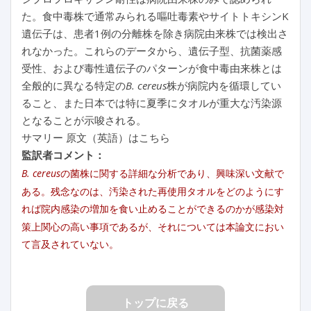
た。食中毒株で通常みられる嘔吐毒素やサイトトキシンK
遺伝子は、患者1例の分離株を除き病院由来株では検出さ
れなかった。これらのデータから、遺伝子型、抗菌薬感
受性、および毒性遺伝子のパターンが食中毒由来株とは
全般的に異なる特定の
B. cereus
株が病院内を循環してい
ること、また日本では特に夏季にタオルが重大な汚染源
となることが示唆される。
サマリー 原文（英語）はこちら
監訳者コメント：
B. cereus
の菌株に関する詳細な分析であり、興味深い文献で
ある。残念なのは、汚染された再使用タオルをどのようにす
れば院内感染の増加を食い止めることができるのかが感染対
策上関心の高い事項であるが、それについては本論文におい
て言及されていない。
トップに戻る