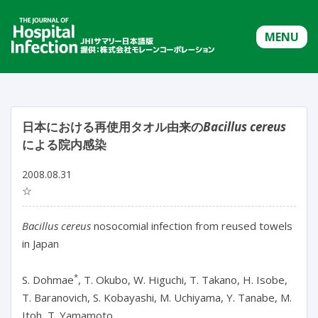
MENU
日本における再使用タオル由来の
Bacillus cereus
による院内感染
2008.08.31
☆
Bacillus cereus
nosocomial infection from reused towels
in Japan
*
S. Dohmae
, T. Okubo, W. Higuchi, T. Takano, H. Isobe,
T. Baranovich, S. Kobayashi, M. Uchiyama, Y. Tanabe, M.
Itoh, T. Yamamoto