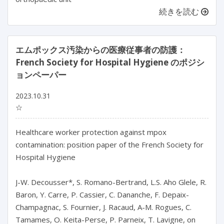
続きを読む
エムポックス汚染からの医療従事者の防護：
French Society for Hospital Hygiene のポジシ
ョンペーパー
2023.10.31
☆
Healthcare worker protection against mpox 
contamination: position paper of the French Society for 
Hospital Hygiene

J-W. Decousser*, S. Romano-Bertrand, L.S. Aho Glele, R. 
Baron, Y. Carre, P. Cassier, C. Dananche, F. Depaix-
Champagnac, S. Fournier, J. Racaud, A-M. Rogues, C. 
Tamames, O. Keita-Perse, P. Parneix, T. Lavigne, on 