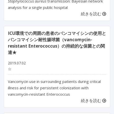
Staphylococcus aureus
transmission: Bayesian network
analysis for a single public hospital
続きを読む
ICU環境での周囲の患者のバンコマイシンの使用と
バンコマイシン耐性腸球菌（vancomycin-
resistant Enterococcus）の持続的な保菌との関
連★
2019.07.02
☆
Vancomycin use in surrounding patients during critical
illness and risk for persistent colonization with
vancomycin-resistant Enterococcus
続きを読む