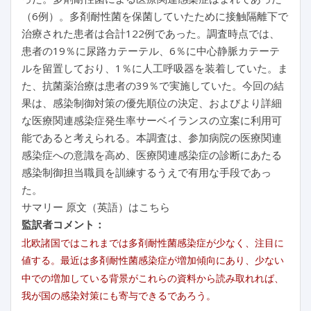
（6例）。多剤耐性菌を保菌していたために接触隔離下で
治療された患者は合計122例であった。調査時点では、
患者の19％に尿路カテーテル、6％に中心静脈カテーテ
ルを留置しており、1％に人工呼吸器を装着していた。ま
た、抗菌薬治療は患者の39％で実施していた。今回の結
果は、感染制御対策の優先順位の決定、およびより詳細
な医療関連感染症発生率サーベイランスの立案に利用可
能であると考えられる。本調査は、参加病院の医療関連
感染症への意識を高め、医療関連感染症の診断にあたる
感染制御担当職員を訓練するうえで有用な手段であっ
た。
サマリー 原文（英語）はこちら
監訳者コメント：
北欧諸国ではこれまでは多剤耐性菌感染症が少なく、注目に
値する。最近は多剤耐性菌感染症が増加傾向にあり、少ない
中での増加している背景がこれらの資料から読み取れれば、
我が国の感染対策にも寄与できるであろう。