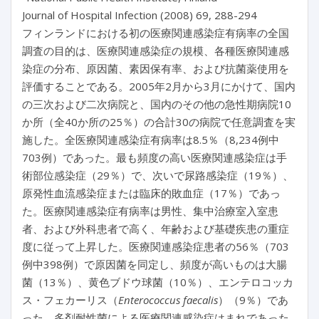
Journal of Hospital Infection (2008) 69, 288-294
フィンランドにおける初の医療関連感染症有病率の全国
調査の目的は、医療関連感染症の規模、各種医療関連感
染症の分布、原因菌、素因保有率、および抗菌薬使用を
評価することである。2005年2月から3月にかけて、国内
の三次および二次病院と、国内のその他の急性期病院10
か所（全40か所の25％）の合計30の病院で任意調査を実
施した。全医療関連感染症有病率は8.5％（8,234例中
703例）であった。最も頻度の高い医療関連感染症は手
術部位感染症（29％）で、次いで尿路感染症（19％）、
原発性血流感染症または臨床的敗血症（17％）であっ
た。医療関連感染症有病率は男性、集中治療室入室患
者、および外科患者で高く、年齢および基礎疾患の重症
度に従って上昇した。医療関連感染症患者の56％（703
例中398例）で原因菌を同定し、頻度が高いものは大腸
菌（13％）、黄色ブドウ球菌（10％）、エンテロコッカ
ス・フェカーリス（
Enterococcus faecalis
）（9％）であ
った。多剤耐性菌による医療関連感染症はまれであった