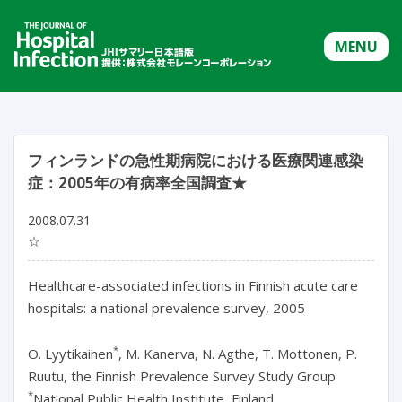
MENU
フィンランドの急性期病院における医療関連感染
症：2005年の有病率全国調査★
2008.07.31
☆
Healthcare-associated infections in Finnish acute care
hospitals: a national prevalence survey, 2005
*
O. Lyytikainen
, M. Kanerva, N. Agthe, T. Mottonen, P.
Ruutu, the Finnish Prevalence Survey Study Group
*
National Public Health Institute, Finland