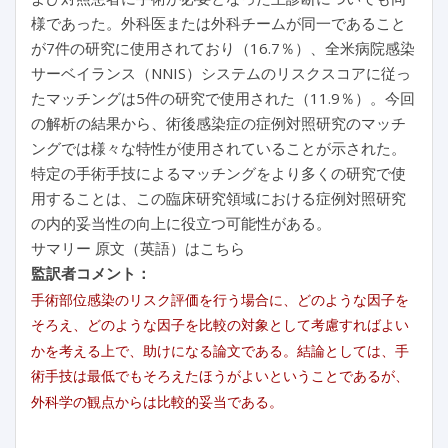
様であった。外科医または外科チームが同一であること
が7件の研究に使用されており（16.7％）、全米病院感染
サーベイランス（NNIS）システムのリスクスコアに従っ
たマッチングは5件の研究で使用された（11.9％）。今回
の解析の結果から、術後感染症の症例対照研究のマッチ
ングでは様々な特性が使用されていることが示された。
特定の手術手技によるマッチングをより多くの研究で使
用することは、この臨床研究領域における症例対照研究
の内的妥当性の向上に役立つ可能性がある。
サマリー 原文（英語）はこちら
監訳者コメント：
手術部位感染のリスク評価を行う場合に、どのような因子を
そろえ、どのような因子を比較の対象として考慮すればよい
かを考える上で、助けになる論文である。結論としては、手
術手技は最低でもそろえたほうがよいということであるが、
外科学の観点からは比較的妥当である。