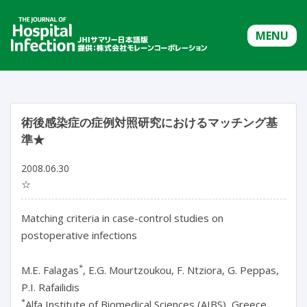
MENU
術後感染症の症例対照研究におけるマッチング基
準★
2008.06.30
☆
Matching criteria in case-control studies on
postoperative infections
*
M.E. Falagas
, E.G. Mourtzoukou, F. Ntziora, G. Peppas,
P.I. Rafailidis
*
Alfa Institute of Biomedical Sciences (AIBS), Greece