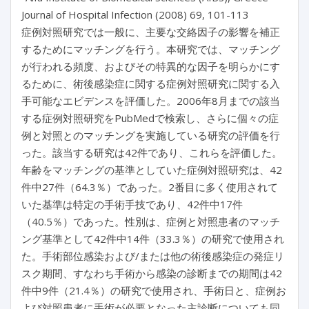
Journal of Hospital Infection (2008) 69, 101-113
症例対照研究では一般に、主要な交絡因子の影響を補正
するためにマッチングを行う。本研究では、マッチング
が行われる頻度、およびその特異的な因子を明らかにす
るために、術後感染症に関する症例対照研究に関する入
手可能なエビデンスを評価した。2006年8月までの該当
する症例対照研究をPubMedで検索し、さらに個々の症
例と対照とのマッチングを実施している研究の評価を行
った。該当する研究は42件であり、これらを評価した。
年齢をマッチングの基準としていた症例対照研究は、42
件中27件（64.3％）であった。2番目に多く使用されて
いた基準は特定の手術手技であり、42件中17件
（40.5％）であった。性別は、症例と対照患者のマッチ
ング基準として42件中14件（33.3％）の研究で使用され
た。手術部位感染および/または他の術後感染症の発症リ
スク期間、すなわち手術から感染の診断までの期間は42
件中9件（21.4％）の研究で使用され、手術日と、症例お
よび対照患者に手術が必要となった主診断についても同