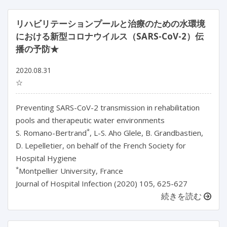
リハビリテーションプールと治療のための水環境
における新型コロナウイルス（SARS-CoV-2）伝
播の予防★
2020.08.31
☆
Preventing SARS-CoV-2 transmission in rehabilitation
pools and therapeutic water environments
*
S. Romano-Bertrand
, L-S. Aho Glele, B. Grandbastien,
D. Lepelletier, on behalf of the French Society for
Hospital Hygiene
*
Montpellier University, France
Journal of Hospital Infection (2020) 105, 625-627
続きを読む