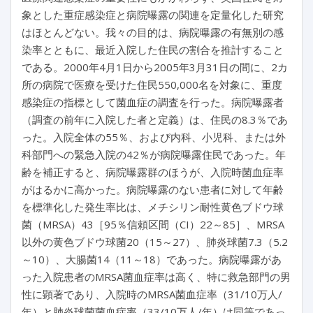
象とした重症感染症と病院曝露の関連を定量化した研究
はほとんどない。我々の目的は、病院曝露の有無別の感
染率とともに、最近入院した住民の割合を推計すること
である。2000年4月1日から2005年3月31日の間に、2カ
所の病院で医療を受けた住民550,000名を対象に、重度
感染症の指標として菌血症の調査を行った。病院曝露者
（調査の前年に入院した者と定義）は、住民の8.3％であ
った。入院全体の55％、および内科、小児科、または外
科部門への緊急入院の42％が病院曝露住民であった。年
齢を補正すると、病院曝露群のほうが、入院時菌血症率
がはるかに高かった。病院曝露のない患者に対して年齢
を標準化した発生率比は、メチシリン耐性黄色ブドウ球
菌（MRSA）43［95％信頼区間（CI）22～85］、MRSA
以外の黄色ブドウ球菌20（15～27）、肺炎球菌7.3（5.2
～10）、大腸菌14（11～18）であった。病院曝露があ
った入院患者のMRSA菌血症率は高く、特に救急部門の男
性に顕著であり、入院時のMRSA菌血症率（31/10万人/
年）と肺炎球菌菌血症率（33/10万人/年）は同等であっ