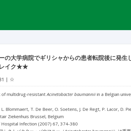
ーの大学病院でギリシャからの患者転院後に発生
レイク★★
☆
31
 of multidrug-resistant
Acinetobacter baumannii
in a Belgian univ
 L. Blommaert, T. De Beer, O. Soetens, J. De Regt, P. Lacor, D. Pi
tair Ziekenhuis Brussel, Belgium
f Hospital Infection (2007) 67, 374-380