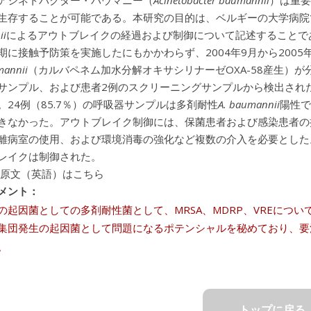
アシネトバクター・バウマニー（
Acinetobacter baumannii
）は重要
生存することが可能である。本研究の目的は、ベルギーの大学病院
ii
によるアウトブレイクの経過および制御について記述することで
期に接触予防策を実施したにもかかわらず、2004年9月から2005
mannii
（カルバペネム加水分解オキサシリナーゼOXA-58産生）
サンプル、および患者2例のスクリーニングサンプルから検出された
。24例（85.7％）の呼吸器サンプルは多剤耐性
A. baumannii
陽性で
きなかった。アウトブレイク制御には、保菌患者および感染患者の
離病室の使用、および環境消毒の強化など複数の介入を必要とした
レイクは制御された。
 原文（英語）はこちら
メント：
の起因菌としての多剤耐性菌として、MRSA、MDRP、VREにつ
集団発生の起因菌として問題になるポテンシャルを秘めており、要
。
トップに戻る