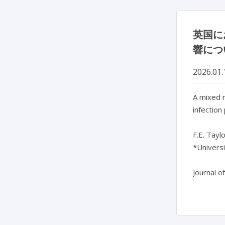
英国に
響につ
2026.01.
A mixed 
infection
F.E. Taylo
*Univers
Journal o