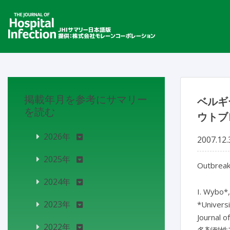
掲載年月を参考にサマリー
ベルギ
を読む
ウトブ
2026年
2007.12.
2025年
Outbreak
2024年
I. Wybo*,
2023年
*Universi
Journal o
2022年