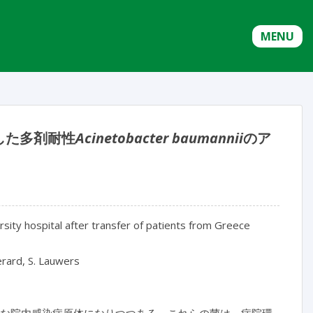
MENU
した多剤耐性
Acinetobacter baumannii
のア
ersity hospital after transfer of patients from Greece
erard, S. Lauwers