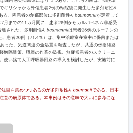
な院内感染病原体になりつつある。これらの菌は、病院環
でギリシャから外傷患者2例の転院後に発生した多剤耐性
A.
ある。両患者の創傷部位に多剤耐性
A. baumannii
が定着して
年7月までの11カ月間に、患者28例からカルバペネム非感受
が分離された。多剤耐性
A. baumannii
は患者26例のルーチンの
。患者20例（71.4％）は、集中治療室在室中に保菌または
あった。気道関連の全処置を精査したが、共通の伝播経路
接触隔離策、職員の作業の監視、無症候患者のスクリーニ
。使い捨て人工呼吸器回路の導入を検討したが、実施前に
いで注目を集めつつあるのが多剤耐性
A. baumanii
である。日本
注意の病原体である。本事例はその意味で大いに参考にな