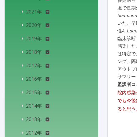
多剤耐性
境で長期
2021年
baumann
いた。早
2020年
性
A. bau
2019年
臨床診断
感染した
2018年
は特定で
ング、隔
2017年
アウトブ
サマリー
2016年
監訳者コ
2015年
院内感染
でも今後
2014年
ると思う
2013年
2012年