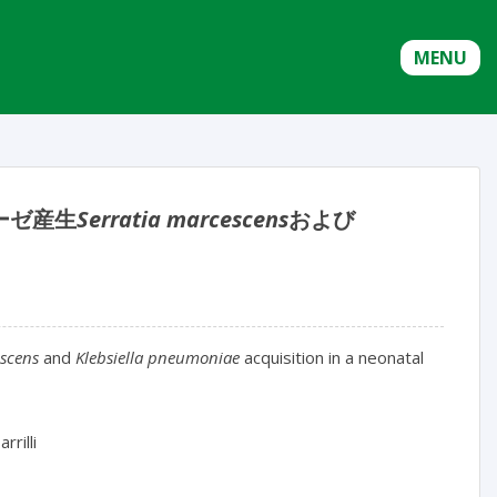
MENU
ーゼ産生
Serratia marcescens
および
escens
and
Klebsiella pneumoniae
acquisition in a neonatal
rrilli