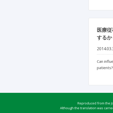
医療従
するか
2014.03.
Can influ
patients?
Reproduced from the Jou
Although the translation was carrie