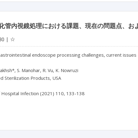
化管内視鏡処理における課題、現在の問題点、お
☆
30
gastrointestinal endoscope processing challenges, current issues
khsh*, S. Manohar, R. Vu, K. Nowruzi
 Sterilization Products, USA
f Hospital Infection (2021) 110, 133-138