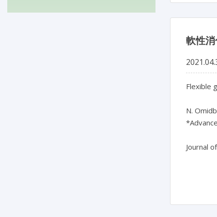
軟性消
2021.04.
Flexible 
N. Omidba
*Advanced
Journal o