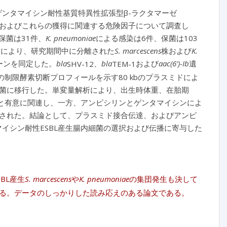
ゲンタマイシン耐性基質特異性拡張型β-ラクタマーゼ
およびこれらの獲得に関連する危険因子について調査し
保菌は31件、
K. pneumoniae
による感染は6件、保菌は103
別により、研究期間中に分離された
S. marcescens
株および
K.
ーンを同定した。
bla
、
bla
および
aac(6’)-Ib
遺
SHV-12
TEM-1
制限酵素切断プロフィールを示す80 kbのプラスミドによ
菌に移行した。単変量解析により、出生時体重、在胎期
と有意に関連し、一方、アンピシリンとゲンタマイシンによ
された。結論として、プラスミド接合伝達、およびアンピ
マイシン耐性ESBL産生腸内細菌の選択および伝播に寄与した
BL産生
S. marcescens
や
K. pneumoniae
の集団発生も決して
る。データのしっかりした読み応えのある論文である。