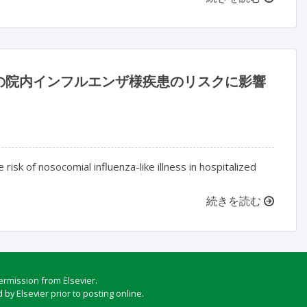
の院内インフルエンザ様疾患のリスクに影響
isk of nosocomial influenza-like illness in hospitalized
続きを読む
ermission from Elsevier.
by Elsevier prior to posting online.