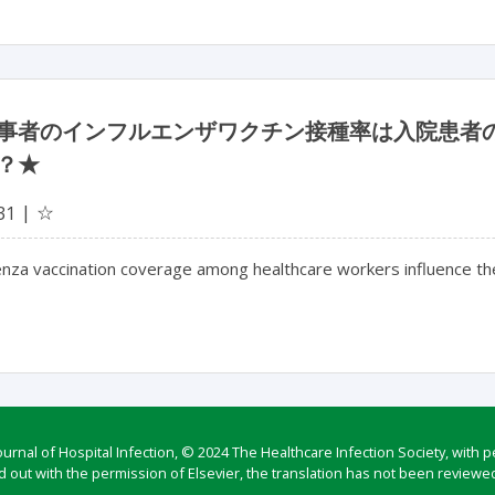
事者のインフルエンザワクチン接種率は入院患者
？★
☆
31
enza vaccination coverage among healthcare workers influence the r
rnal of Hospital Infection, © 2024 The Healthcare Infection Society, with p
d out with the permission of Elsevier, the translation has not been reviewed 