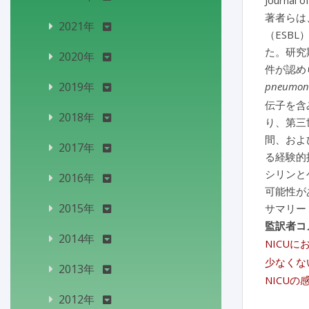
Journal o
著者らは
2021年
（ESBL
た。研究
2020年
件が認め
2019年
pneumon
伝子を含
2018年
り、第三
間、およ
2017年
る経験的
シリンと
2016年
可能性が
2015年
サマリー
監訳者コ
2014年
NICU
少なくな
2013年
NICU
2012年