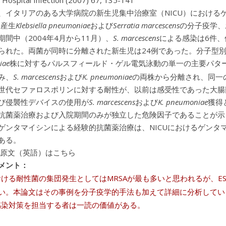
f Hospital Infection (2007) 67, 135-141
、イタリアのある大学病院の新生児集中治療室（NICU）における
）産生
Klebsiella pneumoniae
および
Serratia marcescens
の分子疫学、
期間中（2004年4月から11月）、
S. marcescens
による感染は6件、
られた。両菌が同時に分離された新生児は24例であった。分子型
iae
株に対するパルスフィールド・ゲル電気泳動の単一の主要パタ
み、
S. marcescens
および
K. pneumoniae
の両株から分離され、同一の
世代セファロスポリンに対する耐性が、以前は感受性であった大腸
び侵襲性デバイスの使用が
S. marcescens
および
K. pneumoniae
獲得
抗菌薬治療および入院期間のみが独立した危険因子であることが示
ゲンタマイシンによる経験的抗菌薬治療は、NICUにおけるゲンタ
ある。
 原文（英語）はこちら
メント：
における耐性菌の集団発生としてはMRSAが最も多いと思われるが、ES
い。本論文はその事例を分子疫学的手法も加えて詳細に分析してい
の感染対策を担当する者は一読の価値がある。