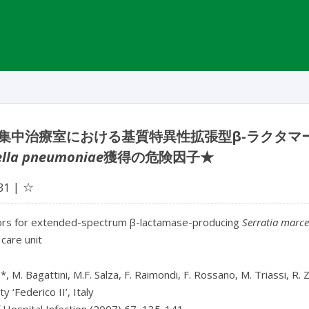
集中治療室における基質特異性拡張型β-ラクタマ
ella pneumoniae
獲得の危険因子★
☆
31
tors for extended-spectrum β-lactamase-producing
Serratia marc
 care unit
*, M. Bagattini, M.F. Salza, F. Raimondi, F. Rossano, M. Triassi, R. Za
y ‘Federico II’, Italy